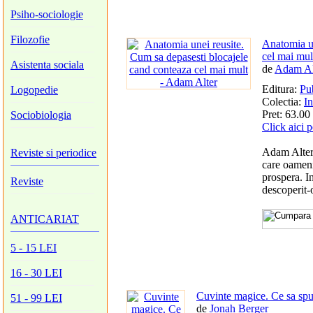
Psiho-sociologie
Filozofie
Anatomia un
cel mai mul
Asistenta sociala
de
Adam Al
Editura:
Pu
Logopedie
Colectia:
In
Pret: 63.00 
Sociobiologia
Click aici 
Adam Alter 
Reviste si periodice
care oameni
prospera. I
Reviste
descoperit-o
ANTICARIAT
5 - 15 LEI
16 - 30 LEI
Cuvinte magice. Ce sa spui
51 - 99 LEI
de
Jonah Berger