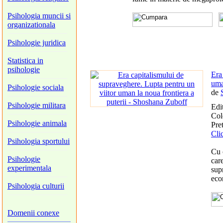
Psihologia muncii si
organizationala
Psihologie juridica
Statistica in
psihologie
Era
uma
Psihologie sociala
de
Psihologie militara
Edi
Col
Psihologie animala
Pret
Cli
Psihologia sportului
Cu 
Psihologie
care
experimentala
sup
eco
Psihologia culturii
Domenii conexe