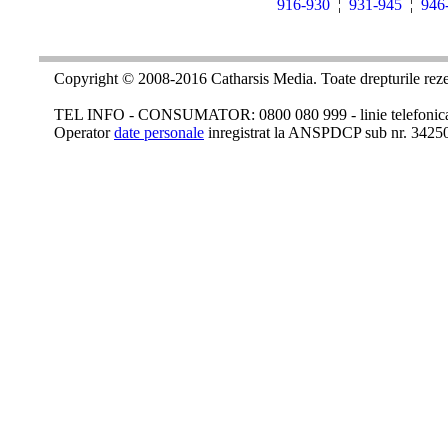
916-930
¦
931-945
¦
946
Copyright © 2008-2016 Catharsis Media. Toate drepturile reze
TEL INFO - CONSUMATOR: 0800 080 999 - linie telefonica c
Operator
date personale
inregistrat la ANSPDCP sub nr. 3425