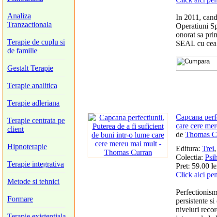
Analiza
In 2011, can
Tranzactionala
Operatiuni Sp
onorat sa pri
Terapie de cuplu si
SEAL cu cea m
de familie
Gestalt Terapie
Terapie analitica
Terapie adleriana
Capcana perfe
Terapie centrata pe
care cere me
client
de
Thomas C
Hipnoterapie
Editura:
Trei
Colectia:
Psih
Terapie integrativa
Pret: 59.00 le
Click aici pe
Metode si tehnici
Perfectionism
Formare
persistente si
niveluri reco
Terapie existentiala