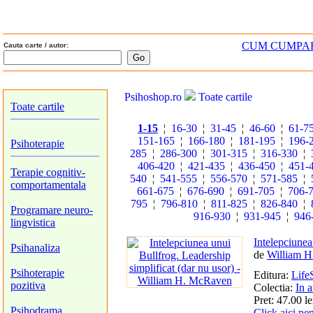
CUM CUMPA
Cauta carte / autor:
Psihoshop.ro
Toate cartile
Toate cartile
1-15
¦
16-30
¦
31-45
¦
46-60
¦
61-7
151-165
¦
166-180
¦
181-195
¦
196-
Psihoterapie
285
¦
286-300
¦
301-315
¦
316-330
¦
406-420
¦
421-435
¦
436-450
¦
451-
Terapie cognitiv-
540
¦
541-555
¦
556-570
¦
571-585
¦
comportamentala
661-675
¦
676-690
¦
691-705
¦
706-
795
¦
796-810
¦
811-825
¦
826-840
¦
Programare neuro-
916-930
¦
931-945
¦
946
lingvistica
Intelepciunea
Psihanaliza
de
William 
Psihoterapie
Editura:
Life
pozitiva
Colectia:
In a
Pret: 47.00 le
Psihodrama
Click aici pe