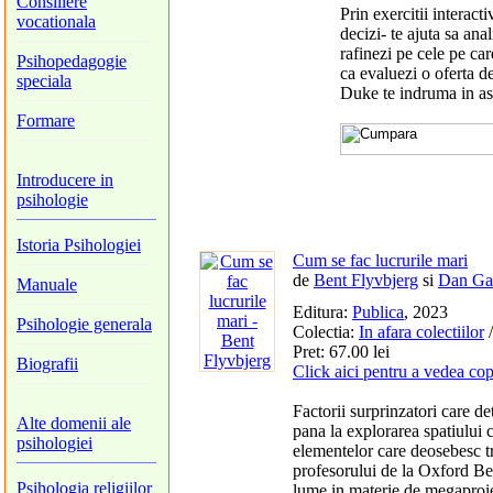
Consiliere
Prin exercitii interac
vocationala
decizi- te ajuta sa anal
rafinezi pe cele pe care
Psihopedagogie
ca evaluezi o oferta de
speciala
Duke te indruma in asa 
Formare
Introducere in
psihologie
Istoria Psihologiei
Cum se fac lucrurile mari
de
Bent Flyvbjerg
si
Dan Ga
Manuale
Editura:
Publica
, 2023
Psihologie generala
Colectia:
In afara colectiilor
/
Pret: 67.00 lei
Biografii
Click aici pentru a vedea cop
Factorii surprinzatori care de
Alte domenii ale
pana la explorarea spatiului c
psihologiei
elementelor care deosebesc tr
profesorului de la Oxford Be
Psihologia religiilor
lume in materie de megaproi