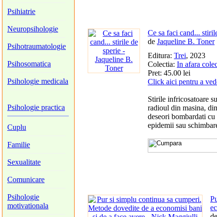
Psihiatrie
Neuropsihologie
Ce sa faci cand... stiri
de
Jaqueline B. Toner
Psihotraumatologie
Editura:
Trei
, 2023
Psihosomatica
Colectia:
In afara colec
Pret: 45.00 lei
Psihologie medicala
Click aici pentru a ved
Stirile infricosatoare s
Psihologie practica
radioul din masina, din 
deseori bombardati cu 
epidemii sau schimbare
Cuplu
Familie
Sexualitate
Comunicare
Psihologie
Pu
motivationala
ec
d