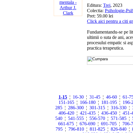
Editura:
Trei
, 2023
Colectia:
Psihologie-Psi
Pret: 59.00 lei
Click aici pentru a citi g
Fundamentandu-se pe lit
ultimii o suta de ani, ac
procesului empatic si aspi
practica terapeutica.
1-15
¦
16-30
¦
31-45
¦
46-60
¦
61-7
151-165
¦
166-180
¦
181-195
¦
196-
285
¦
286-300
¦
301-315
¦
316-330
¦
406-420
¦
421-435
¦
436-450
¦
451-
540
¦
541-555
¦
556-570
¦
571-585
¦
661-675
¦
676-690
¦
691-705
¦
706-
795
¦
796-810
¦
811-825
¦
826-840
¦