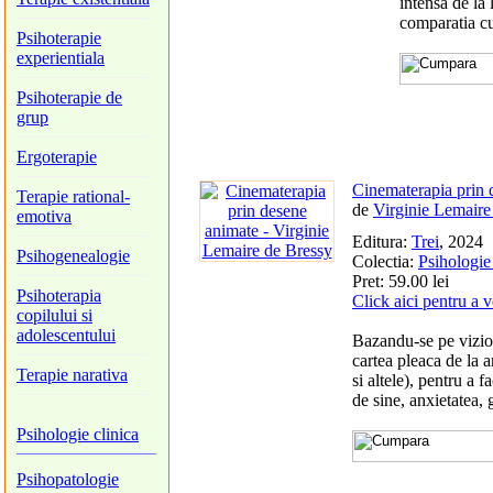
intensa de la
comparatia cu
Psihoterapie
experientiala
Psihoterapie de
grup
Ergoterapie
Cinematerapia prin 
Terapie rational-
de
Virginie Lemaire
emotiva
Editura:
Trei
, 2024
Psihogenealogie
Colectia:
Psihologie 
Pret: 59.00 lei
Psihoterapia
Click aici pentru a 
copilului si
adolescentului
Bazandu-se pe vizion
cartea pleaca de la 
Terapie narativa
si altele), pentru a 
de sine, anxietatea, g
Psihologie clinica
Psihopatologie