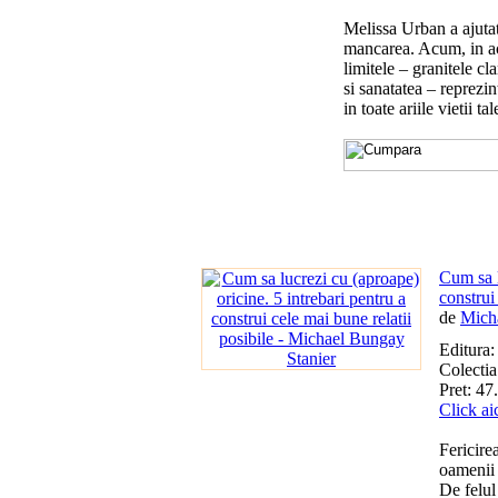
Melissa Urban a ajutat
mancarea. Acum, in ac
limitele – granitele cla
si sanatatea – reprezin
in toate ariile vietii tal
Cum sa l
construi
de
Mich
Editura
Colectia
Pret: 47.
Click ai
Fericire
oamenii 
De felul