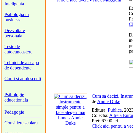
Inteligenta
Ed
Co
Psihologia in
Pr
business
Cl
Dezvoltare
Di
personala
in
pr
Teste de
p
autocunoastere
Tehnici de a scapa
de dependente
Copii si adolescenti
Psihologie
Cum sa decizi. Instru
educationala
de
Annie Duke
Editura:
Publica
, 202
Pedagogie
Colectia:
A treia Euro
Pret: 67.00 lei
Consiliere scolara
Click aici pentru a ve