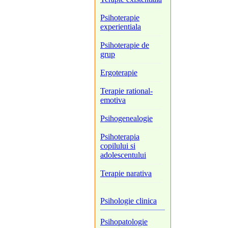
Psihoterapie
experientiala
Psihoterapie de
grup
Ergoterapie
Terapie rational-
emotiva
Psihogenealogie
Psihoterapia
copilului si
adolescentului
Terapie narativa
Psihologie clinica
Psihopatologie