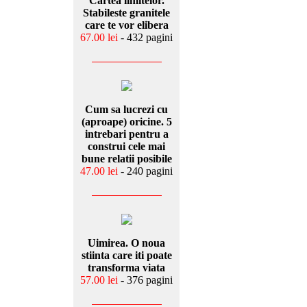
Cartea limitelor.
Stabileste granitele
care te vor elibera
67.00 lei
- 432 pagini
Cum sa lucrezi cu
(aproape) oricine. 5
intrebari pentru a
construi cele mai
bune relatii posibile
47.00 lei
- 240 pagini
Uimirea. O noua
stiinta care iti poate
transforma viata
57.00 lei
- 376 pagini