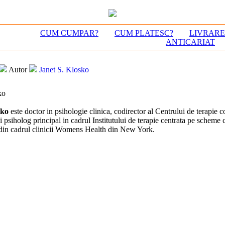
CUM CUMPAR?
CUM PLATESC?
LIVRAR
ANTICARIAT
Autor
Janet S. Klosko
ko
sko
este doctor in psihologie clinica, codirector al Centrului de terapie 
 psiholog principal in cadrul Institutului de terapie centrata pe scheme 
din cadrul clinicii Womens Health din New York.