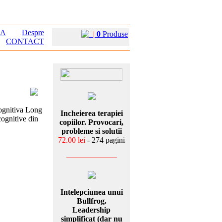
EA
Despre
|
0
Produse
CONTACT
cognitiva Long
Incheierea terapiei
cognitive din
copiilor. Provocari,
probleme si solutii
72.00 lei
- 274 pagini
Intelepciunea unui
Bullfrog.
Leadership
simplificat (dar nu