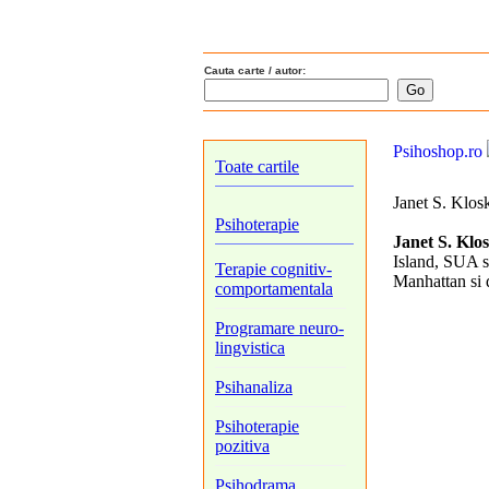
Cauta carte / autor:
Psihoshop.ro
Toate cartile
Janet S. Klos
Psihoterapie
Janet S. Klo
Island, SUA si
Terapie cognitiv-
Manhattan si 
comportamentala
Programare neuro-
lingvistica
Psihanaliza
Psihoterapie
pozitiva
Psihodrama