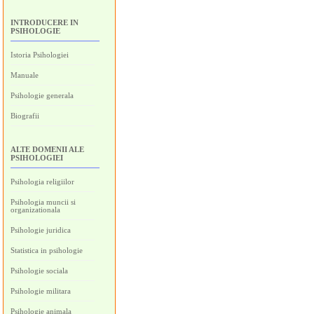
INTRODUCERE IN
PSIHOLOGIE
Istoria Psihologiei
Manuale
Psihologie generala
Biografii
ALTE DOMENII ALE
PSIHOLOGIEI
Psihologia religiilor
Psihologia muncii si
organizationala
Psihologie juridica
Statistica in psihologie
Psihologie sociala
Psihologie militara
Psihologie animala