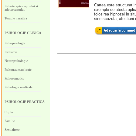
Cartea este structurat i
Psihoterapia copilului si
exemple ce atesta aplica
adolescentului
folosirea hipnozei in si
Terapie narativa
sine scazuta, afectiuni 
PSIHOLOGIE CLINICA
Psihopatologie
Psihiatrie
Neuropsihologie
Psihotraumatologie
Psihosomatica
Psihologie medicala
PSIHOLOGIE PRACTICA
Cuplu
Familie
Sexualitate