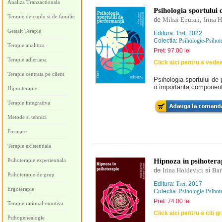
Analiza Tranzactionala
Psihologia sportului
Terapie de cuplu si de familie
de
Mihai Epuran
,
Irina 
Gestalt Terapie
Editura:
Trei
, 2022
Colectia:
Psihologie-Psihot
Terapie analitica
Pret: 97.00 lei
Terapie adleriana
Click aici pentru a vede
Terapie centrata pe client
Psihologia sportului de
o importanta componenta 
Hipnoterapie
Terapie integrativa
Metode si tehnici
Formare
Terapie existentiala
Psihoterapie experientiala
Hipnoza in psihotera
de
Irina Holdevici
si
Bar
Psihoterapie de grup
Editura:
Trei
, 2017
Ergoterapie
Colectia:
Psihologie-Psihot
Pret: 74.00 lei
Terapie rational-emotiva
Click aici pentru a citi g
Psihogenealogie