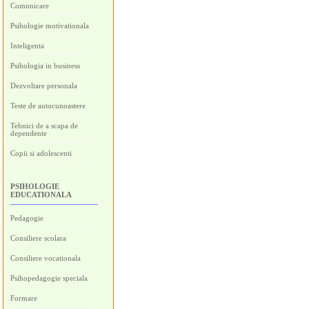
Comunicare
Psihologie motivationala
Inteligenta
Psihologia in business
Dezvoltare personala
Teste de autocunoastere
Tehnici de a scapa de
dependente
Copii si adolescenti
PSIHOLOGIE
EDUCATIONALA
Pedagogie
Consiliere scolara
Consiliere vocationala
Psihopedagogie speciala
Formare