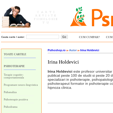
Cauta carte / autor:
CUM CUMPAR?
CUM 
Psihoshop.ro
Autor
Irina Holdevici
TOATE CARTILE
Irina Holdevici
PSIHOTERAPIE
Irina Holdevici
este profesor universitar 
Terapie cognitiv-
publicat peste 100 de studii si peste 20 d
comportamentala
specializari in psihoterapie, psihopatologi
psihoterapeut formator in psihoterapie c
Programare neuro-lingvistica
hipnoza clinica.
Psihanaliza
Psihoterapie pozitiva
Psihodrama