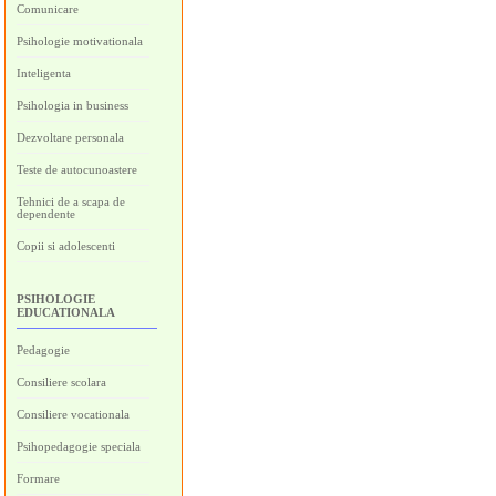
Comunicare
Psihologie motivationala
Inteligenta
Psihologia in business
Dezvoltare personala
Teste de autocunoastere
Tehnici de a scapa de
dependente
Copii si adolescenti
PSIHOLOGIE
EDUCATIONALA
Pedagogie
Consiliere scolara
Consiliere vocationala
Psihopedagogie speciala
Formare