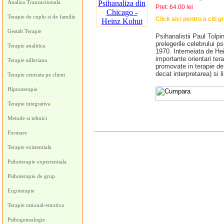
Analiza Tranzactionala
Pret: 64.00 lei
Terapie de cuplu si de familie
Click aici pentru a citi g
Gestalt Terapie
Psihanalistii Paul Tolpi
prelegerile celebrului p
Terapie analitica
1970. Intemeiata de Hei
importante orientari te
Terapie adleriana
promovate in terapie de
decat interpretarea) si l
Terapie centrata pe client
Hipnoterapie
Terapie integrativa
Metode si tehnici
Formare
Terapie existentiala
Psihoterapie experientiala
Psihoterapie de grup
Ergoterapie
Terapie rational-emotiva
Psihogenealogie