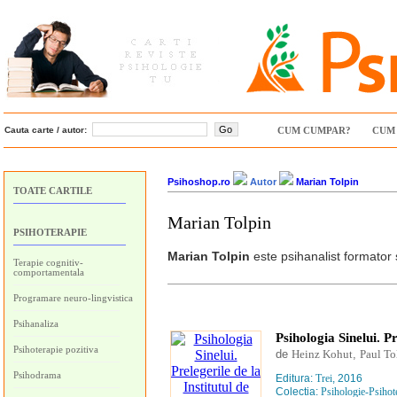
Cauta carte / autor:
CUM CUMPAR?
CUM 
Psihoshop.ro
Autor
Marian Tolpin
TOATE CARTILE
Marian Tolpin
PSIHOTERAPIE
Marian Tolpin
este psihanalist formator s
Terapie cognitiv-
comportamentala
Programare neuro-lingvistica
Psihanaliza
Psihologia Sinelui. P
Psihoterapie pozitiva
de
Heinz Kohut
,
Paul To
Psihodrama
Editura:
Trei
, 2016
Colectia:
Psihologie-Psihot