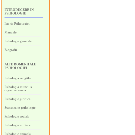
INTRODUCERE IN
PSIHOLOGIE
Istoria Psihologiei
Manuale
Psihologie generala
Biografii
ALTE DOMENII ALE
PSIHOLOGIEI
Psihologia religiilor
Psihologia muncii si
organizationala
Psihologie juridica
Statistica in psihologie
Psihologie sociala
Psihologie militara
Psihologie animala