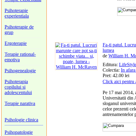
Psihoterapie
experientiala
Psihoterapie de
grup
Ergoterapie
Fa-ti patul. Lucru
lumea
Terapie rational-
de
William H. M
emotiva
Editura:
LifeStyl
Colectia:
In afara
Psihogenealogie
Pret: 42.00 lei
Psihoterapia
Click aici pentru 
copilului si
adolescentului
Pe 17 mai 2014, 
Universitatii din 
Terapie narativa
sloganul universit
celor prezenti cel
antrenamentelor 
Psihologie clinica
Psihopatologie