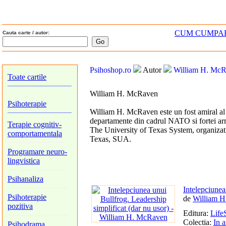
CUM CUMPA
Cauta carte / autor:
Psihoshop.ro
Autor
William H. Mc
Toate cartile
William H. McRaven
Psihoterapie
William H. McRaven este un fost amiral al
departamente din cadrul NATO si fortei a
Terapie cognitiv-
The University of Texas System, organizatie
comportamentala
Texas, SUA.
Programare neuro-
lingvistica
Psihanaliza
Intelepciunea
Psihoterapie
de
William 
pozitiva
Editura:
Life
Colectia:
In a
Psihodrama