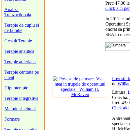
Pret: 47.00 le
Click aici pe
Analiza
Tranzactionala
In 2011, can
Operatiuni Sp
Terapie de cuplu si
onorat sa pri
de familie
SEAL cu cea m
Gestalt Terapie
Terapie analitica
Terapie adleriana
Terapie centrata pe
client
Povesti d
de
Willi
Hipnoterapie
Editura:
L
Colectia:
Terapie integrativa
Pret: 43.0
Click aici
Metode si tehnici
Antrenanta
Formare
speciale, 
H. McRave
Terapie existentiala