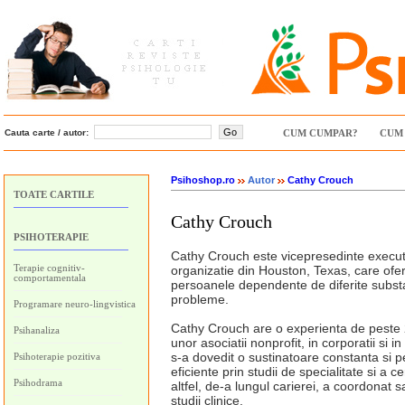
Cauta carte / autor:
CUM CUMPAR?
CUM 
Psihoshop.ro
Autor
Cathy Crouch
TOATE CARTILE
Cathy Crouch
PSIHOTERAPIE
Cathy Crouch este vicepresedinte exec
Terapie cognitiv-
organizatie din Houston, Texas, care ofe
comportamentala
persoanele dependente de diferite substa
probleme.
Programare neuro-lingvistica
Cathy Crouch are o experienta de peste 
Psihanaliza
unor asociatii nonprofit, in corporatii si i
s-a dovedit o sustinatoare constanta si p
Psihoterapie pozitiva
eficiente prin studii de specialitate si a 
Psihodrama
altfel, de-a lungul carierei, a coordonat 
studii clinice.