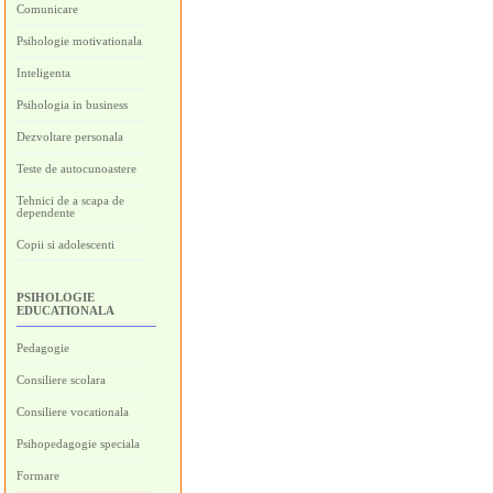
Comunicare
Psihologie motivationala
Inteligenta
Psihologia in business
Dezvoltare personala
Teste de autocunoastere
Tehnici de a scapa de
dependente
Copii si adolescenti
PSIHOLOGIE
EDUCATIONALA
Pedagogie
Consiliere scolara
Consiliere vocationala
Psihopedagogie speciala
Formare