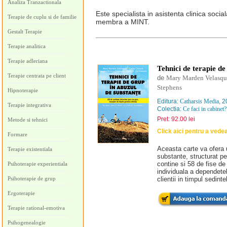
Analiza Tranzactionala
Este specialista in asistenta clinica socia
Terapie de cuplu si de familie
membra a MINT.
Gestalt Terapie
Terapie analitica
Terapie adleriana
Tehnici de terapie de
Terapie centrata pe client
de
Mary Marden Velasqu
Stephens
Hipnoterapie
Editura:
Catharsis Media
, 
Terapie integrativa
Colectia:
Ce faci in cabinet?
Pret: 92.00 lei
Metode si tehnici
Click aici pentru a vede
Formare
Aceasta carte va ofera 
Terapie existentiala
substante, structurat p
contine si 58 de fise de
Psihoterapie experientiala
individuala a dependetel
Psihoterapie de grup
clientii in timpul sedintel
Ergoterapie
Terapie rational-emotiva
Psihogenealogie