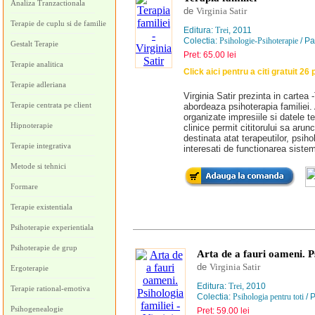
Analiza Tranzactionala
de
Virginia Satir
Terapie de cuplu si de familie
Editura:
Trei
, 2011
Colectia:
Psihologie-Psihoterapie
/ Pa
Gestalt Terapie
Pret: 65.00 lei
Terapie analitica
Click aici pentru a citi gratuit 26 
Terapie adleriana
Virginia Satir prezinta in cartea 
Terapie centrata pe client
abordeaza psihoterapia familiei. 
organizate impresiile si datele ter
Hipnoterapie
clinice permit cititorului sa arun
destinata atat terapeutilor, psiholo
Terapie integrativa
interesati de functionarea siste
Metode si tehnici
Formare
Terapie existentiala
Psihoterapie experientiala
Psihoterapie de grup
Arta de a fauri oameni. P
de
Virginia Satir
Ergoterapie
Editura:
Trei
, 2010
Terapie rational-emotiva
Colectia:
Psihologia pentru toti
/ 
Psihogenealogie
Pret: 59.00 lei