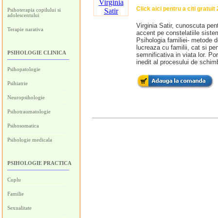
Click aici pentru a citi gratuit
Psihoterapia copilului si
adolescentului
Virginia Satir, cunoscuta pent
Terapie narativa
accent pe constelatiile siste
Psihologia familiei- metode de
lucreaza cu familii, cat si p
PSIHOLOGIE CLINICA
semnificativa in viata lor. P
inedit al procesului de schim
Psihopatologie
Psihiatrie
Neuropsihologie
Psihotraumatologie
Psihosomatica
Psihologie medicala
PSIHOLOGIE PRACTICA
Cuplu
Familie
Sexualitate