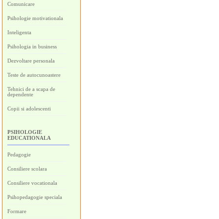
Comunicare
Psihologie motivationala
Inteligenta
Psihologia in business
Dezvoltare personala
Teste de autocunoastere
Tehnici de a scapa de
dependente
Copii si adolescenti
PSIHOLOGIE
EDUCATIONALA
Pedagogie
Consiliere scolara
Consiliere vocationala
Psihopedagogie speciala
Formare