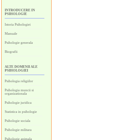
INTRODUCERE IN
PSIHOLOGIE
Istoria Psihologiei
Manuale
Psihologie generala
Biografii
ALTE DOMENII ALE
PSIHOLOGIEI
Psihologia religiilor
Psihologia muncii si
organizationala
Psihologie juridica
Statistica in psihologie
Psihologie sociala
Psihologie militara
Psihologie animala