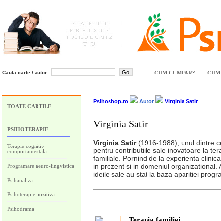
Cauta carte / autor:
CUM CUMPAR?
CUM 
Psihoshop.ro
Autor
Virginia Satir
TOATE CARTILE
Virginia Satir
PSIHOTERAPIE
Virginia Satir
(1916-1988), unul dintre ce
Terapie cognitiv-
pentru contributiile sale inovatoare la ter
comportamentala
familiale. Pornind de la experienta clinic
in prezent si in domeniul organizational. A
Programare neuro-lingvistica
ideile sale au stat la baza aparitiei progr
Psihanaliza
Psihoterapie pozitiva
Psihodrama
Terapia familiei