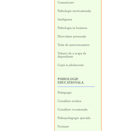
Comunicare
Psihologie motivationala
Inteligenta
Psihologia in business
Dezvoltare personala
Teste de autocunoastere
Tehnici de a scapa de
dependente
Copii si adolescenti
PSIHOLOGIE
EDUCATIONALA
Pedagogie
Consiliere scolara
Consiliere vocationala
Psihopedagogie speciala
Formare