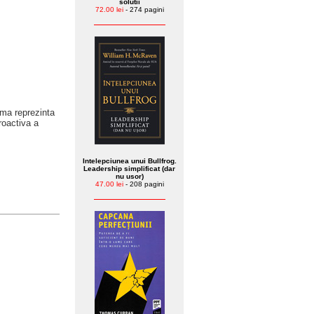
solutii
72.00 lei
- 274 pagini
ama reprezinta
troactiva a
Intelepciunea unui Bullfrog.
Leadership simplificat (dar
nu usor)
47.00 lei
- 208 pagini