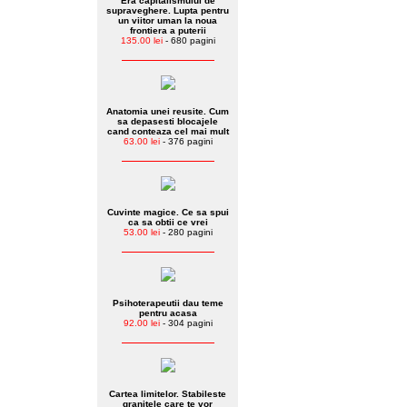
Era capitalismului de
supraveghere. Lupta pentru
un viitor uman la noua
frontiera a puterii
135.00 lei
- 680 pagini
Anatomia unei reusite. Cum
sa depasesti blocajele
cand conteaza cel mai mult
63.00 lei
- 376 pagini
Cuvinte magice. Ce sa spui
ca sa obtii ce vrei
53.00 lei
- 280 pagini
Psihoterapeutii dau teme
pentru acasa
92.00 lei
- 304 pagini
Cartea limitelor. Stabileste
granitele care te vor