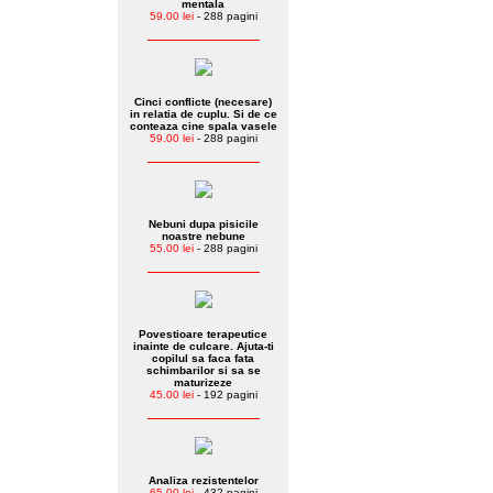
mentala
59.00 lei
- 288 pagini
Cinci conflicte (necesare)
in relatia de cuplu. Si de ce
conteaza cine spala vasele
59.00 lei
- 288 pagini
Nebuni dupa pisicile
noastre nebune
55.00 lei
- 288 pagini
Povestioare terapeutice
inainte de culcare. Ajuta-ti
copilul sa faca fata
schimbarilor si sa se
maturizeze
45.00 lei
- 192 pagini
Analiza rezistentelor
65.00 lei
- 432 pagini