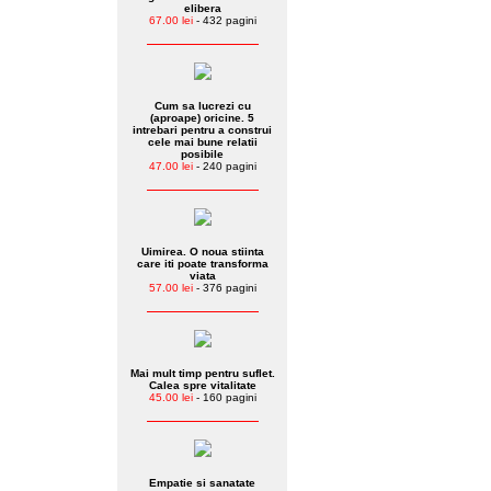
elibera
67.00 lei
- 432 pagini
Cum sa lucrezi cu
(aproape) oricine. 5
intrebari pentru a construi
cele mai bune relatii
posibile
47.00 lei
- 240 pagini
Uimirea. O noua stiinta
care iti poate transforma
viata
57.00 lei
- 376 pagini
Mai mult timp pentru suflet.
Calea spre vitalitate
45.00 lei
- 160 pagini
Empatie si sanatate