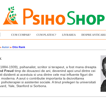
CUM CUMPAR?
CUM PLATESC?
LIVRAREA
DESPRE ANTICARI
Autor
Otto Rank
k
1884-1939), psihanalist, scriitor si terapeut, a fost mana dreapta
nd Freud
timp de douazeci de ani, devenind apoi unul dintre cei
i dizidenti ai acestuia si una dintre cele mai influente figuri din
 moderna. A avut o contributie importanta la dezvoltarea
 psihoterapiei si asistentei sociale. A tinut prelegeri la universitati
ard, Yale, Stanford si Sorbona.