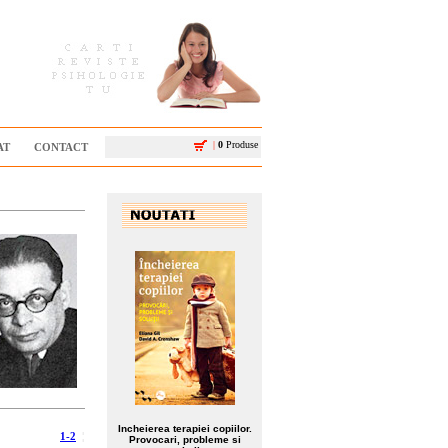
|
0
Produse
AT
CONTACT
Incheierea terapiei copiilor.
1-2
¦
Provocari, probleme si