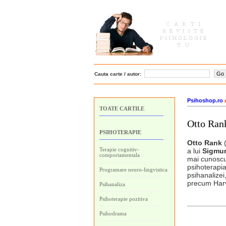
Cauta carte / autor:
Psihoshop.ro
TOATE CARTILE
Otto Ran
PSIHOTERAPIE
Otto Rank
(
Terapie cognitiv-
a lui
Sigmu
comportamentala
mai cunoscut
psihoterapia
Programare neuro-lingvistica
psihanalizei,
precum Harv
Psihanaliza
Psihoterapie pozitiva
Psihodrama