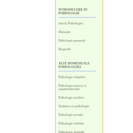
INTRODUCERE IN
PSIHOLOGIE
Istoria Psihologiei
Manuale
Psihologie generala
Biografii
ALTE DOMENII ALE
PSIHOLOGIEI
Psihologia religiilor
Psihologia muncii si
organizationala
Psihologie juridica
Statistica in psihologie
Psihologie sociala
Psihologie militara
Psihologie animala