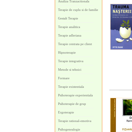
Analiza Tranzactionala
Terapie de cuplu si de familie
Gestalt Terapie
Terapie analitica
Terapie adleriana
Terapie centrata pe client
Hipnoterapie
Terapie integrativa
Metode si tehnici
Formare
Terapie existentiala
Psihoterapie experientiala
Psihoterapie de grup
Ergoterapie
Terapie rational-emotiva
Psihogenealogie