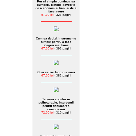
Pur si simplu continua sa
cumperi. Metode dovedite
de a economisi bani si de a
face avere
57.00 lei
- 328 pagini
Cum sa decizi. Instrumente
simple pentru a face
alegeri mai bune
67.00 lei
- 392 pagini
Cum se fac lucrurile mari
67.00 lei
- 382 pagini
Tacerea copiilor in
psihoterapie. Interventii
pentru deblocarea
comunicarii
72.00 lei
- 310 pagini