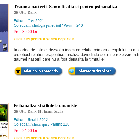
Trauma nasterii. Semnificatia ei pentru psihanaliza
de
Otto Rank
Editura:
Trei
, 2021
Colectia:
Psihologia pentru toti
/ Pagini: 240
Pret: 39.00 lei
Click aici pentru a vedea copertele
In cartea de fata el dezvolta ideea ca relatia primara a copilului cu m
prototipul relatiei terapeutice, analiza dovedindu-se a fi o rezolvare re
traumei nasterii care nu a fost depasita la timpul ei.
Psihanaliza si stiintele umaniste
de
Otto Rank
si
Hanns Sachs
Editura:
Herald
, 2012
Colectia:
Psihoterapia
/ Pagini: 218
Pret: 24.00 lei
Click aici pentru a vedea copertele