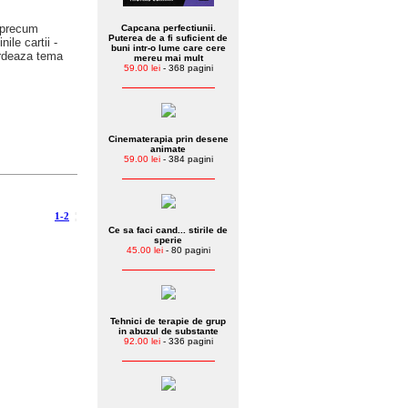
, precum
Capcana perfectiunii.
Puterea de a fi suficient de
nile cartii -
buni intr-o lume care cere
ordeaza tema
mereu mai mult
59.00 lei
- 368 pagini
Cinematerapia prin desene
animate
59.00 lei
- 384 pagini
1-2
¦
Ce sa faci cand... stirile de
sperie
45.00 lei
- 80 pagini
Tehnici de terapie de grup
in abuzul de substante
92.00 lei
- 336 pagini