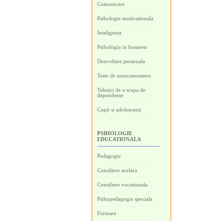
Comunicare
Psihologie motivationala
Inteligenta
Psihologia in business
Dezvoltare personala
Teste de autocunoastere
Tehnici de a scapa de
dependente
Copii si adolescenti
PSIHOLOGIE
EDUCATIONALA
Pedagogie
Consiliere scolara
Consiliere vocationala
Psihopedagogie speciala
Formare