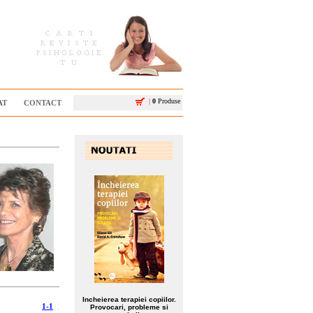
|
0
Produse
AT
CONTACT
Incheierea terapiei copiilor.
1-1
¦
Provocari, probleme si