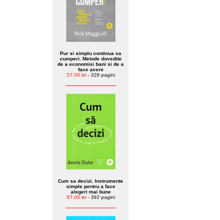
Pur si simplu continua sa
cumperi. Metode dovedite
de a economisi bani si de a
face avere
57.00 lei
- 328 pagini
Cum sa decizi. Instrumente
simple pentru a face
alegeri mai bune
67.00 lei
- 392 pagini