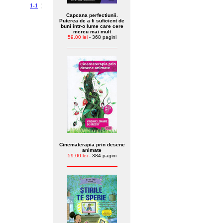
1-1
¦
Capcana perfectiunii.
Puterea de a fi suficient de
buni intr-o lume care cere
mereu mai mult
59.00 lei
- 368 pagini
Cinematerapia prin desene
animate
59.00 lei
- 384 pagini