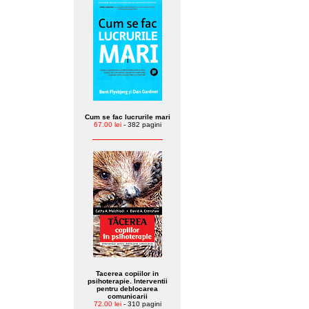
Cum se fac lucrurile mari
67.00 lei
- 382 pagini
Tacerea copiilor in
psihoterapie. Interventii
pentru deblocarea
comunicarii
72.00 lei
- 310 pagini