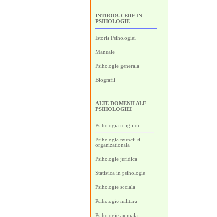
INTRODUCERE IN
PSIHOLOGIE
Istoria Psihologiei
Manuale
Psihologie generala
Biografii
ALTE DOMENII ALE
PSIHOLOGIEI
Psihologia religiilor
Psihologia muncii si
organizationala
Psihologie juridica
Statistica in psihologie
Psihologie sociala
Psihologie militara
Psihologie animala