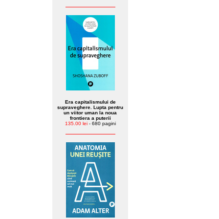
Era capitalismului de
supraveghere. Lupta pentru
un viitor uman la noua
frontiera a puterii
135.00 lei
- 680 pagini