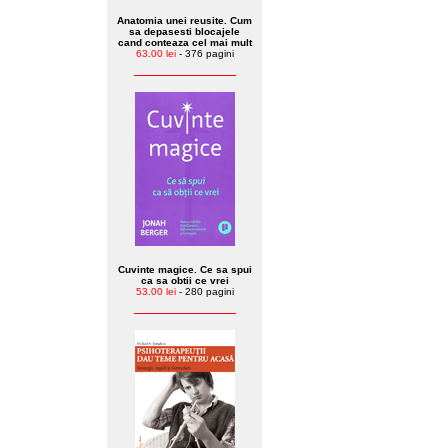
Anatomia unei reusite. Cum
sa depasesti blocajele
cand conteaza cel mai mult
63.00 lei
- 376 pagini
Cuvinte magice. Ce sa spui
ca sa obtii ce vrei
53.00 lei
- 280 pagini