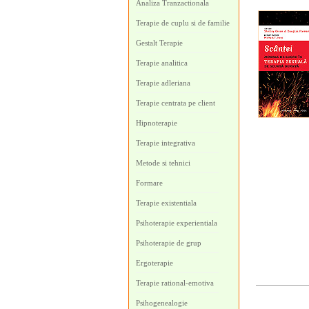
Analiza Tranzactionala
Terapie de cuplu si de familie
Gestalt Terapie
Terapie analitica
Terapie adleriana
Terapie centrata pe client
Hipnoterapie
Terapie integrativa
Metode si tehnici
Formare
Terapie existentiala
Psihoterapie experientiala
Psihoterapie de grup
Ergoterapie
Terapie rational-emotiva
Psihogenealogie