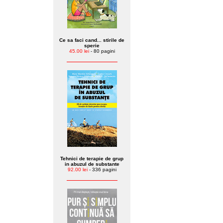
Ce sa faci cand... stirile de
sperie
45.00 lei
- 80 pagini
Tehnici de terapie de grup
in abuzul de substante
92.00 lei
- 336 pagini