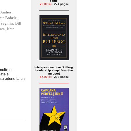
solutii
72.00 lei
- 274 pagini
 Andres
,
te Bobele
,
Laughlin
,
Bill
imm
,
Kate
Intelepciunea unui Bullfrog.
multe ori,
Leadership simplificat (dar
ate si
nu usor)
47.00 lei
- 208 pagini
 sa adune la un