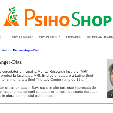
CUM CUMPAR?
CUM PLATESC?
LIVRAREA
DESPRE ANTICARI
Autor
Barbara Anger-Diaz
Anger-Diaz
 cercetator principal la Mental Research Institute (MRI).
predea la facultatea MRI, fiind cofondatoare a Latino Brief
ter si membra a Brief Therapy Center (timp de 13 ani).
or si trainer, atat in SuA, cat si in alte tari, este interesata de
 si raspandirea aplicarii conceptelor terapiei de scurta durata in
si in afara, domeniului psihoterapiei.