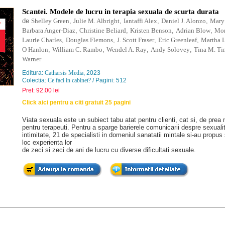
Scantei. Modele de lucru in terapia sexuala de scurta durata
de
Shelley Green
,
Julie M. Albright
,
Iantaffi Alex
,
Daniel J. Alonzo
,
Mary
Barbara Anger-Diaz
,
Christine Beliard
,
Kristen Benson
,
Adrian Blow
,
Mon
Laurie Charles
,
Douglas Flemons
,
J. Scott Fraser
,
Eric Greenleaf
,
Martha 
O Hanlon
,
William C. Rambo
,
Wendel A. Ray
,
Andy Solovey
,
Tina M. T
Warner
Editura:
Catharsis Media
, 2023
Colectia:
Ce faci in cabinet?
/ Pagini: 512
Pret: 92.00 lei
Click aici pentru a citi gratuit 25 pagini
Viata sexuala este un subiect tabu atat pentru clienti, cat si, de prea 
pentru terapeuti. Pentru a sparge barierele comunicarii despre sexualit
intimitate, 21 de specialisti in domeniul sanatatii mintale si-au propus
loc experienta lor
de zeci si zeci de ani de lucru cu diverse dificultati sexuale.