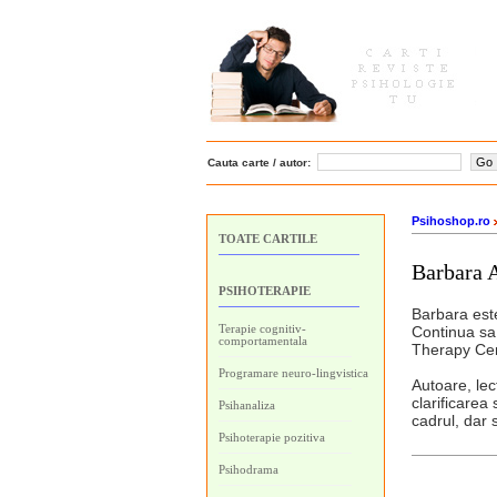
Cauta carte / autor:
Psihoshop.ro
TOATE CARTILE
Barbara 
PSIHOTERAPIE
Barbara este
Terapie cognitiv-
Continua sa 
comportamentala
Therapy Cen
Programare neuro-lingvistica
Autoare, lect
clarificarea
Psihanaliza
cadrul, dar 
Psihoterapie pozitiva
Psihodrama