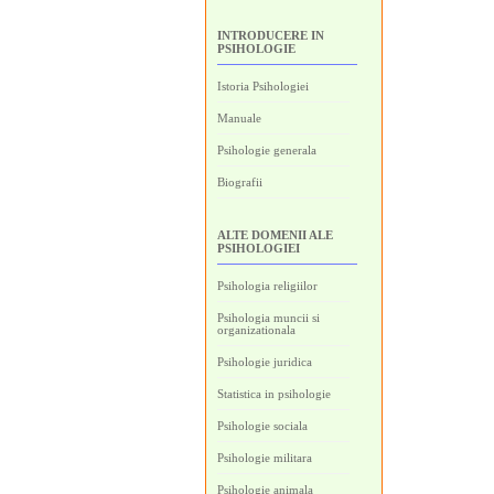
INTRODUCERE IN
PSIHOLOGIE
Istoria Psihologiei
Manuale
Psihologie generala
Biografii
ALTE DOMENII ALE
PSIHOLOGIEI
Psihologia religiilor
Psihologia muncii si
organizationala
Psihologie juridica
Statistica in psihologie
Psihologie sociala
Psihologie militara
Psihologie animala