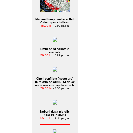
Mai mult timp pentru suflet.
Calea spre vitalitate
45.00 lei
- 160 pagini
Empatie si sanatate
mentala
59.00 lei
- 288 pagini
Cinci conflicte (necesare)
in relatia de cuplu. Si de ce
conteaza cine spala vasele
59.00 lei
- 288 pagini
Nebuni dupa pisicile
noastre nebune
55.00 lei
- 288 pagini