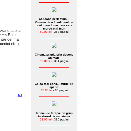
Capcana perfectiunii.
Puterea de a fi suficient de
buni intr-o lume care cere
mereu mai mult
 avand acelasi
59.00 lei
- 368 pagini
area Eului
ntre cei mai
medici etc.),
Cinematerapia prin desene
animate
59.00 lei
- 384 pagini
Ce sa faci cand... stirile de
sperie
45.00 lei
- 80 pagini
1-1
¦
Tehnici de terapie de grup
in abuzul de substante
92.00 lei
- 336 pagini