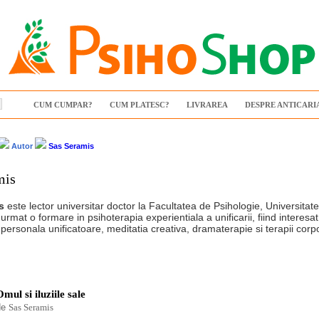
CUM CUMPAR?
CUM PLATESC?
LIVRAREA
DESPRE ANTICARI
Autor
Sas Seramis
mis
s
este lector universitar doctor la Facultatea de Psihologie, Universita
 urmat o formare in psihoterapia experientiala a unificarii, fiind interesat
personala unificatoare, meditatia creativa, dramaterapie si terapii corp
mul si iluziile sale
de
Sas Seramis