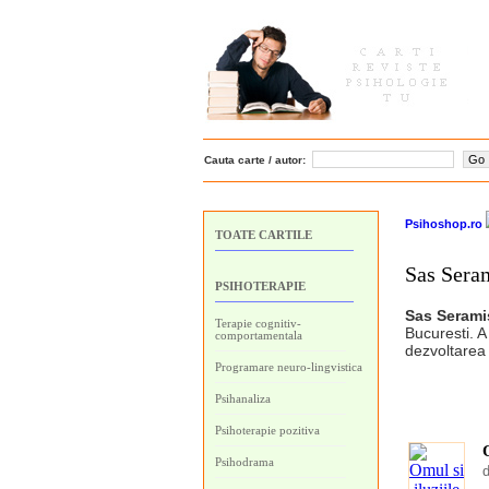
Cauta carte / autor:
Psihoshop.ro
TOATE CARTILE
Sas Sera
PSIHOTERAPIE
Sas Serami
Terapie cognitiv-
Bucuresti. A
comportamentala
dezvoltarea 
Programare neuro-lingvistica
Psihanaliza
Psihoterapie pozitiva
O
Psihodrama