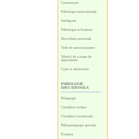
Comunicare
Psihologie motivationala
Inteligenta
Psihologia in business
Dezvoltare personala
Teste de autocunoastere
Tehnici de a scapa de
dependente
Copii si adolescenti
PSIHOLOGIE
EDUCATIONALA
Pedagogie
Consiliere scolara
Consiliere vocationala
Psihopedagogie speciala
Formare