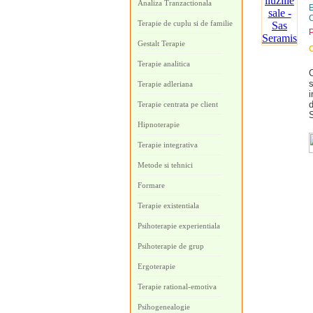
Analiza Tranzactionala
E
C
Terapie de cuplu si de familie
P
Gestalt Terapie
C
Terapie analitica
C
s
Terapie adleriana
i
d
Terapie centrata pe client
S
Hipnoterapie
Terapie integrativa
Metode si tehnici
Formare
Terapie existentiala
Psihoterapie experientiala
Psihoterapie de grup
Ergoterapie
Terapie rational-emotiva
Psihogenealogie