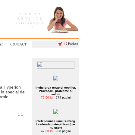
|
0
Produse
AT
CONTACT
tea Hyperion
Incheierea terapiei copiilor.
Provocari, probleme si
 in special de
solutii
orale.
72.00 lei
- 274 pagini
1-1
¦
Intelepciunea unui Bullfrog.
Leadership simplificat (dar
nu usor)
47.00 lei
- 208 pagini