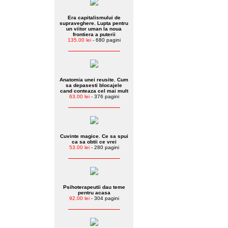
Era capitalismului de
supraveghere. Lupta pentru
un viitor uman la noua
frontiera a puterii
135.00 lei
- 680 pagini
Anatomia unei reusite. Cum
sa depasesti blocajele
cand conteaza cel mai mult
63.00 lei
- 376 pagini
Cuvinte magice. Ce sa spui
ca sa obtii ce vrei
53.00 lei
- 280 pagini
Psihoterapeutii dau teme
pentru acasa
92.00 lei
- 304 pagini