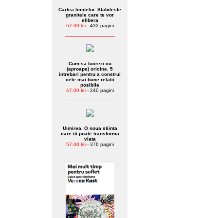
Cartea limitelor. Stabileste
granitele care te vor
elibera
67.00 lei
- 432 pagini
Cum sa lucrezi cu
(aproape) oricine. 5
intrebari pentru a construi
cele mai bune relatii
posibile
47.00 lei
- 240 pagini
Uimirea. O noua stiinta
care iti poate transforma
viata
57.00 lei
- 376 pagini