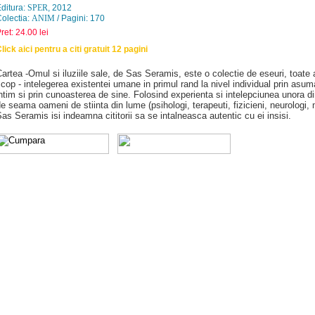
ditura:
SPER
, 2012
olectia:
ANIM
/ Pagini: 170
ret: 24.00 lei
lick aici pentru a citi gratuit 12 pagini
artea -Omul si iluziile sale, de Sas Seramis, este o colectie de eseuri, toate
cop - intelegerea existentei umane in primul rand la nivel individual prin asum
ntim si prin cunoasterea de sine. Folosind experienta si intelepciunea unora di
e seama oameni de stiinta din lume (psihologi, terapeuti, fizicieni, neurologi, 
as Seramis isi indeamna cititorii sa se intalneasca autentic cu ei insisi.