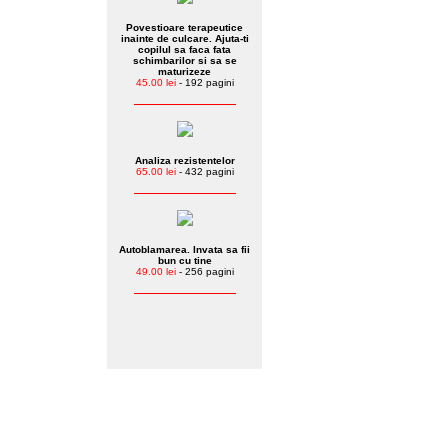
Povestioare terapeutice
inainte de culcare. Ajuta-ti
copilul sa faca fata
schimbarilor si sa se
maturizeze
45.00 lei
- 192 pagini
Analiza rezistentelor
65.00 lei
- 432 pagini
Autoblamarea. Invata sa fii
bun cu tine
49.00 lei
- 256 pagini