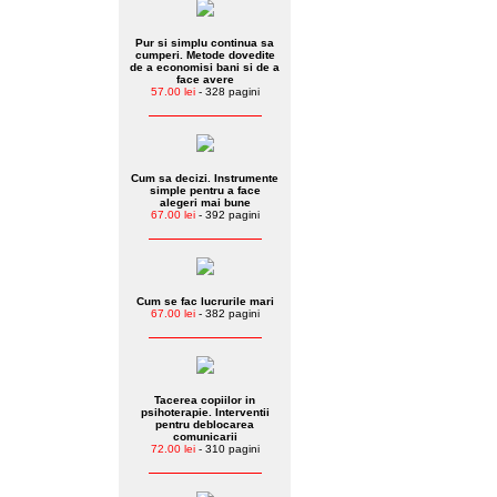
Pur si simplu continua sa
cumperi. Metode dovedite
de a economisi bani si de a
face avere
57.00 lei
- 328 pagini
Cum sa decizi. Instrumente
simple pentru a face
alegeri mai bune
67.00 lei
- 392 pagini
Cum se fac lucrurile mari
67.00 lei
- 382 pagini
Tacerea copiilor in
psihoterapie. Interventii
pentru deblocarea
comunicarii
72.00 lei
- 310 pagini