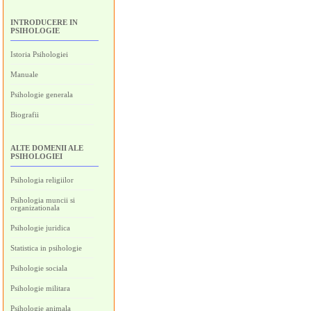
INTRODUCERE IN
PSIHOLOGIE
Istoria Psihologiei
Manuale
Psihologie generala
Biografii
ALTE DOMENII ALE
PSIHOLOGIEI
Psihologia religiilor
Psihologia muncii si
organizationala
Psihologie juridica
Statistica in psihologie
Psihologie sociala
Psihologie militara
Psihologie animala