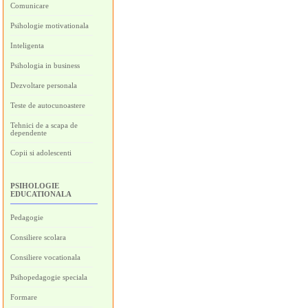
Comunicare
Psihologie motivationala
Inteligenta
Psihologia in business
Dezvoltare personala
Teste de autocunoastere
Tehnici de a scapa de
dependente
Copii si adolescenti
PSIHOLOGIE
EDUCATIONALA
Pedagogie
Consiliere scolara
Consiliere vocationala
Psihopedagogie speciala
Formare