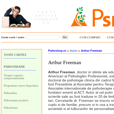
Cauta carte / autor:
CUM CUMPAR?
CUM 
Psihoshop.ro
Autor
Arthur Freeman
TOATE CARTILE
Arthur Freeman
PSIHOTERAPIE
Arthur Freeman
, doctor in stiinte ale e
Terapie cognitiv-
American al Psihologilor Profesionisti, e
comportamentala
doctoral de psihologie clinica din cadrul 
fost Presedinte al Asociatiei pentru Terap
Programare neuro-lingvistica
Asociatiei internationale de psihoterapi
fondator emerit al ACT. Autor al cel putin 
Psihanaliza
scrierile sale au fost traduse in 20 de lim
tari. Cercetarile dr. Freeman se inscriu 
Psihoterapie pozitiva
cuplu si de familie, precum si in cea a t
Psihodrama
anxietatii si al tulburarilor de personalitat