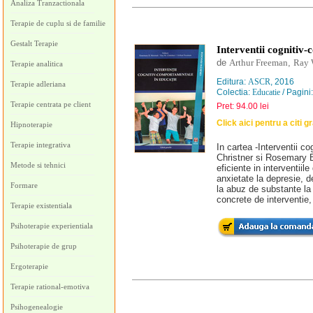
Analiza Tranzactionala
Terapie de cuplu si de familie
Gestalt Terapie
Interventii cognitiv
de
Arthur Freeman
,
Ray 
Terapie analitica
Editura:
ASCR
, 2016
Terapie adleriana
Colectia:
Educatie
/ Pagini
Terapie centrata pe client
Pret: 94.00 lei
Click aici pentru a citi g
Hipnoterapie
Terapie integrativa
In cartea -Interventii 
Christner si Rosemary B
Metode si tehnici
eficiente in interventiil
anxietate la depresie, de
Formare
la abuz de substante la 
concrete de interventie,
Terapie existentiala
Psihoterapie experientiala
Psihoterapie de grup
Ergoterapie
Terapie rational-emotiva
Psihogenealogie