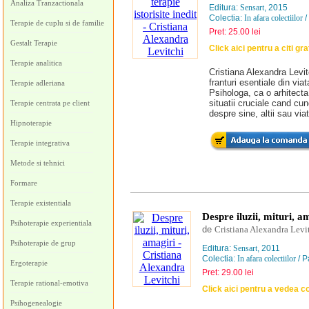
Analiza Tranzactionala
Editura:
Sensart
, 2015
Colectia:
In afara colectiilor
/
Terapie de cuplu si de familie
Pret: 25.00 lei
Gestalt Terapie
Click aici pentru a citi gra
Terapie analitica
Cristiana Alexandra Levitc
franturi esentiale din via
Terapie adleriana
Psihologa, ca o arhitecta 
situatii cruciale cand cu
Terapie centrata pe client
despre sine, altii sau via
Hipnoterapie
Terapie integrativa
Metode si tehnici
Formare
Terapie existentiala
Despre iluzii, mituri, a
Psihoterapie experientiala
de
Cristiana Alexandra Levi
Psihoterapie de grup
Editura:
Sensart
, 2011
Colectia:
In afara colectiilor
/ P
Ergoterapie
Pret: 29.00 lei
Terapie rational-emotiva
Click aici pentru a vedea c
Psihogenealogie