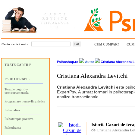
Cauta carte / autor:
CUM CUMPAR?
CUM 
Psihoshop.ro
Autor
Cristiana Alexandra L
TOATE CARTILE
Cristiana Alexandra Levitchi
PSIHOTERAPIE
Cristiana Alexandra Levitchi
este psihol
Terapie cognitiv-
ExpertPsy. A urmat formari in psihoterapie 
comportamentala
analiza tranzactionala.
Programare neuro-lingvistica
Psihanaliza
Psihoterapie pozitiva
Istorii. Cazuri de terap
Psihodrama
de
Cristiana Alexandra Le