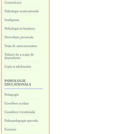
Comunicare
Psihologie motivationala
Inteligenta
Psihologia in business
Dezvoltare personala
Teste de autocunoastere
Tehnici de a scapa de
dependente
Copii si adolescenti
PSIHOLOGIE
EDUCATIONALA
Pedagogie
Consiliere scolara
Consiliere vocationala
Psihopedagogie speciala
Formare