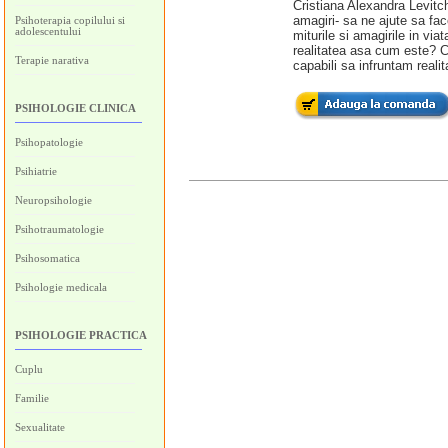
Cristiana Alexandra Levitch
amagiri- sa ne ajute sa facem
Psihoterapia copilului si
adolescentului
miturile si amagirile in vi
realitatea asa cum este? 
Terapie narativa
capabili sa infruntam real
PSIHOLOGIE CLINICA
Psihopatologie
Psihiatrie
Neuropsihologie
Psihotraumatologie
Psihosomatica
Psihologie medicala
PSIHOLOGIE PRACTICA
Cuplu
Familie
Sexualitate