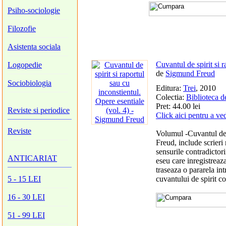
Psiho-sociologie
Filozofie
Asistenta sociala
Cuvantul de spirit si r
Logopedie
de
Sigmund Freud
Sociobiologia
Editura:
Trei
, 2010
Colectia:
Biblioteca d
Pret: 44.00 lei
Reviste si periodice
Click aici pentru a ve
Reviste
Volumul -Cuvantul de s
Freud, include scrieri 
sensurile contradictor
ANTICARIAT
eseu care inregistreaz
traseaza o pararela int
5 - 15 LEI
cuvantului de spirit co
16 - 30 LEI
51 - 99 LEI