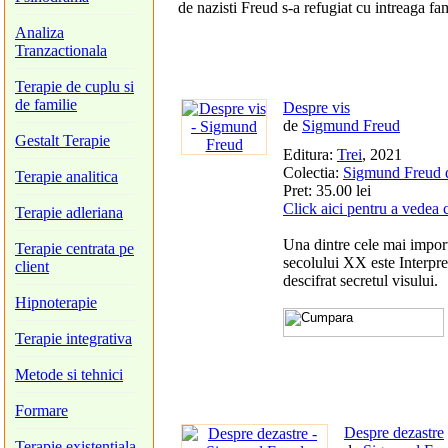
de nazisti Freud s-a refugiat cu intreaga fa
Analiza
Tranzactionala
Terapie de cuplu si
de familie
Despre vis
de
Sigmund Freud
Gestalt Terapie
Editura:
Trei
, 2021
Colectia:
Sigmund Freud 
Terapie analitica
Pret: 35.00 lei
Click aici pentru a vedea 
Terapie adleriana
Una dintre cele mai importa
Terapie centrata pe
secolului XX este Interpr
client
descifrat secretul visului.
Hipnoterapie
Terapie integrativa
Metode si tehnici
Formare
Despre dezastre
Terapie existentiala