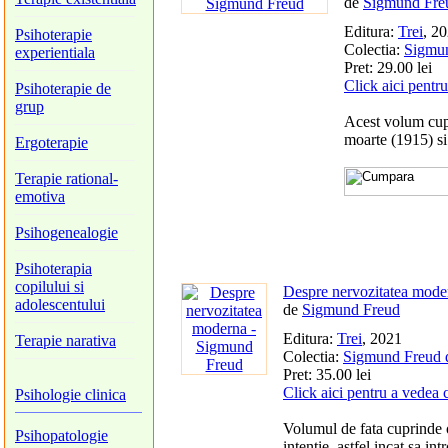
de
Sigmund Fre
Editura:
Trei
, 2
Psihoterapie
Colectia:
Sigmun
experientiala
Pret: 29.00 lei
Click aici pentr
Psihoterapie de
grup
Acest volum cupr
moarte (1915) s
Ergoterapie
Terapie rational-
emotiva
Psihogenealogie
Psihoterapia
copilului si
Despre nervozitatea mode
adolescentului
de
Sigmund Freud
Editura:
Trei
, 2021
Terapie narativa
Colectia:
Sigmund Freud 
Pret: 35.00 lei
Click aici pentru a vedea 
Psihologie clinica
Volumul de fata cuprinde o
Psihopatologie
intentie, astfel incat sa in