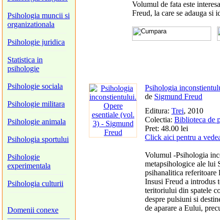
Volumul de fata este interesa
Freud, la care se adauga si i
Psihologia muncii si
organizationala
Psihologie juridica
Statistica in
psihologie
Psihologie sociala
Psihologia inconstientulu
de
Sigmund Freud
Psihologie militara
Editura:
Trei
, 2010
Colectia:
Biblioteca de 
Psihologie animala
Pret: 48.00 lei
Click aici pentru a vede
Psihologia sportului
Volumul -Psihologia inco
Psihologie
metapsihologice ale lui 
experimentala
psihanalitica referitoare
Insusi Freud a introdus 
Psihologia culturii
teritoriului din spatele c
despre pulsiuni si desti
de aparare a Eului, prec
Domenii conexe