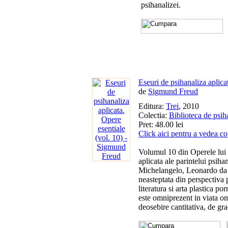
psihanalizei.
Eseuri de psihanaliza aplica
de
Sigmund Freud
Editura:
Trei
, 2010
Colectia:
Biblioteca de psih
Pret: 48.00 lei
Click aici pentru a vedea co
Volumul 10 din Operele lui 
aplicata ale parintelui psiha
Michelangelo, Leonardo da Vi
neasteptata din perspectiva p
literatura si arta plastica po
este omniprezent in viata omu
deosebire cantitativa, de grad