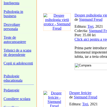
Inteligenta
Psihologia in
Despre psihologia viet
business
de
Sigmund Freud
Dezvoltare
Editura:
Trei
, 2021
personala
Colectia:
Sigmund Fr
Pret: 35.00 lei
Teste de
Click aici pentru a v
autocunoastere
Prima parte introduc
Tehnici de a scapa
fenomenul impotentei 
de dependente
iubita, iar a treia ofe
Copii si adolescenti
Psihologie
educationala
Pedagogie
Despre fericire
de
Sigmund Freud
Consiliere scolara
Editura:
Trei
, 2021