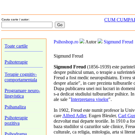
CUM CUMPA
Cauta carte / autor:
Psihoshop.ro
Autor
Sigmund Freud
Toate cartile
Sigmund Freud
Psihoterapie
Sigmund Freud
(1856-1939) este parintele
despre psihicul uman, o terapie a suferintelor
Terapie cognitiv-
Freud a fost medic neuropsihiatru. Evreu st
comportamentala
despre afazie", in care prezinta tulburarile 
Dupa publicarea unei noi lucrari in domeniu
Programare neuro-
s-a dedicat studiului tulburarilor psihice. 
lingvistica
ale sale "
Interpretarea viselor
".
Psihanaliza
In 1902, Freud este numit profesor la Unive
care
Alfred Adler
, Eugen Bleuler,
Carl Gus
Psihoterapie
dezvoltat mai departe teoriile. In 1910 a fo
pozitiva
baza studiilor si cazurilor sale clinice, Fre
culturale, ca religia, mitologia, arta si lit
Psihodrama