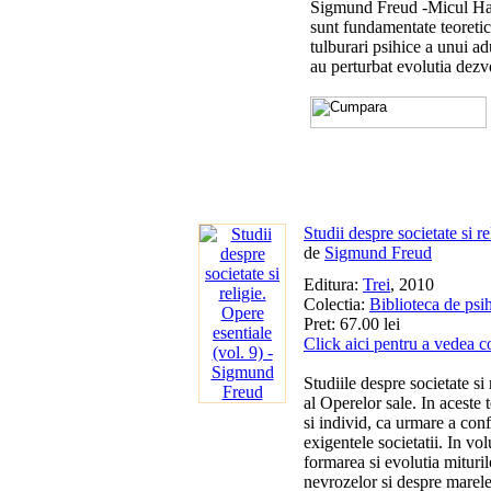
Sigmund Freud -Micul Han
sunt fundamentate teoretic
tulburari psihice a unui ad
au perturbat evolutia dezvol
Studii despre societate si re
de
Sigmund Freud
Editura:
Trei
, 2010
Colectia:
Biblioteca de psi
Pret: 67.00 lei
Click aici pentru a vedea c
Studiile despre societate si
al Operelor sale. In aceste 
si individ, ca urmare a conf
exigentele societatii. In vo
formarea si evolutia mituri
nevrozelor si despre marele