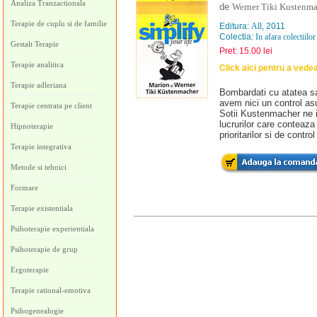
Analiza Tranzactionala
de
Werner Tiki Kustenma
Terapie de cuplu si de familie
Editura:
All
, 2011
Colectia:
In afara colectiilor
Gestalt Terapie
Pret: 15.00 lei
Terapie analitica
Click aici pentru a vede
Terapie adleriana
Bombardati cu atatea sar
avem nici un control asup
Terapie centrata pe client
Sotii Kustenmacher ne 
lucrurilor care conteaza 
Hipnoterapie
prioritarilor si de contr
Terapie integrativa
Metode si tehnici
Formare
Terapie existentiala
Psihoterapie experientiala
Psihoterapie de grup
Ergoterapie
Terapie rational-emotiva
Psihogenealogie