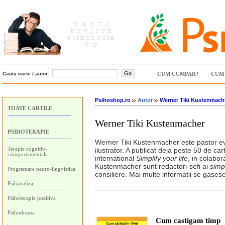
Cauta carte / autor:
CUM CUMPAR?
CUM 
Psihoshop.ro
Autor
Werner Tiki Kustenmach
TOATE CARTILE
Werner Tiki Kustenmacher
PSIHOTERAPIE
Werner Tiki Kustenmacher este pastor eva
Terapie cognitiv-
ilustrator. A publicat deja peste 50 de ca
comportamentala
international
Simplify your life
, in colabor
Kustenmacher sunt redactori-sefi ai
simpl
Programare neuro-lingvistica
consiliere. Mai multe informatii se gasesc 
Psihanaliza
Psihoterapie pozitiva
Psihodrama
Cum castigam timp