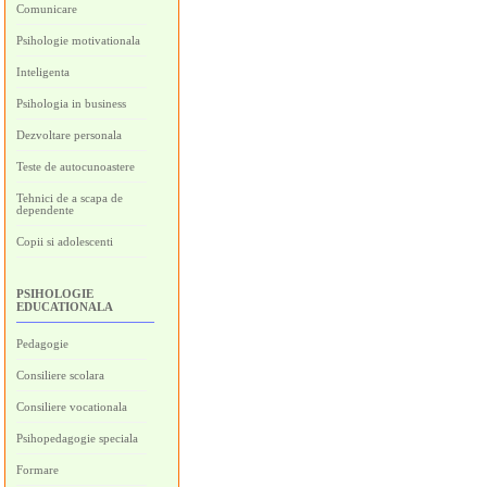
Comunicare
Psihologie motivationala
Inteligenta
Psihologia in business
Dezvoltare personala
Teste de autocunoastere
Tehnici de a scapa de
dependente
Copii si adolescenti
PSIHOLOGIE
EDUCATIONALA
Pedagogie
Consiliere scolara
Consiliere vocationala
Psihopedagogie speciala
Formare