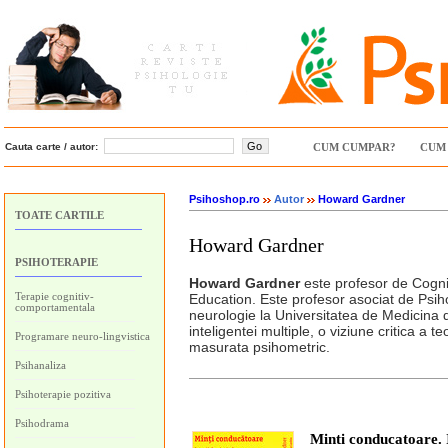
Cauta carte / autor:
CUM CUMPAR?
CUM 
Psihoshop.ro
Autor
Howard Gardner
TOATE CARTILE
Howard Gardner
PSIHOTERAPIE
Howard Gardner
este profesor de Cogni
Terapie cognitiv-
Education. Este profesor asociat de Psiho
comportamentala
neurologie la Universitatea de Medicina 
inteligentei multiple, o viziune critica a t
Programare neuro-lingvistica
masurata psihometric.
Psihanaliza
Psihoterapie pozitiva
Psihodrama
Minti conducatoare. I