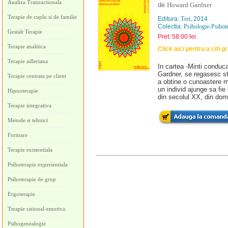
Analiza Tranzactionala
de
Howard Gardner
Terapie de cuplu si de familie
Editura:
Trei
, 2014
Colectia:
Psihologie-Psihot
Gestalt Terapie
Pret: 58.00 lei
Terapie analitica
Click aici pentru a citi g
Terapie adleriana
In cartea -Minti conducat
Gardner, se regasesc stu
Terapie centrata pe client
a obtine o cunoastere mai
un individ ajunge sa fie l
Hipnoterapie
din secolul XX, din dome
Terapie integrativa
Metode si tehnici
Formare
Terapie existentiala
Psihoterapie experientiala
Psihoterapie de grup
Ergoterapie
Terapie rational-emotiva
Psihogenealogie