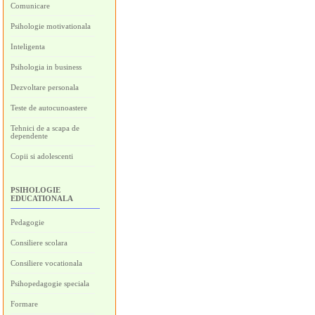
Comunicare
Psihologie motivationala
Inteligenta
Psihologia in business
Dezvoltare personala
Teste de autocunoastere
Tehnici de a scapa de
dependente
Copii si adolescenti
PSIHOLOGIE
EDUCATIONALA
Pedagogie
Consiliere scolara
Consiliere vocationala
Psihopedagogie speciala
Formare