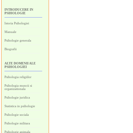
INTRODUCERE IN
PSIHOLOGIE
Istoria Psihologiei
Manuale
Psihologie generala
Biografii
ALTE DOMENII ALE
PSIHOLOGIEI
Psihologia religiilor
Psihologia muncii si
organizationala
Psihologie juridica
Statistica in psihologie
Psihologie sociala
Psihologie militara
Psihologie animala