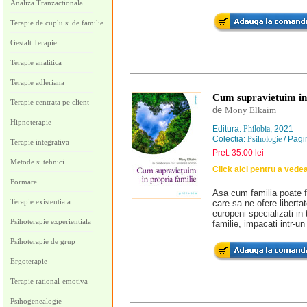
Analiza Tranzactionala
Terapie de cuplu si de familie
Gestalt Terapie
Terapie analitica
Terapie adleriana
Cum supravietuim in 
Terapie centrata pe client
de
Mony Elkaim
Hipnoterapie
Editura:
Philobia
, 2021
Colectia:
Psihologie
/ Pagi
Terapie integrativa
Pret: 35.00 lei
Metode si tehnici
Click aici pentru a vede
Formare
Asa cum familia poate fi
Terapie existentiala
care sa ne ofere liberta
europeni specializati in 
Psihoterapie experientiala
familie, impacati intr-un 
Psihoterapie de grup
Ergoterapie
Terapie rational-emotiva
Psihogenealogie