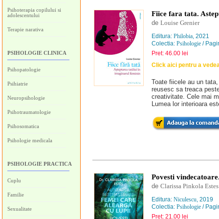
Psihoterapia copilului si
Fiice fara tata. Aste
adolescentului
de
Louise Grenier
Terapie narativa
Editura:
Philobia
, 2021
Colectia:
Psihologie
/ Pagi
PSIHOLOGIE CLINICA
Pret: 46.00 lei
Click aici pentru a vede
Psihopatologie
Toate fiicele au un tata,
Psihiatrie
reusesc sa treaca peste
creativitate. Cele mai m
Neuropsihologie
Lumea lor interioara es
Psihotraumatologie
Psihosomatica
Psihologie medicala
PSIHOLOGIE PRACTICA
Povesti vindecatoare.
Cuplu
de
Clarissa Pinkola Estes
Familie
Editura:
Niculescu
, 2019
Colectia:
Psihologie
/ Pagi
Sexualitate
Pret: 21.00 lei