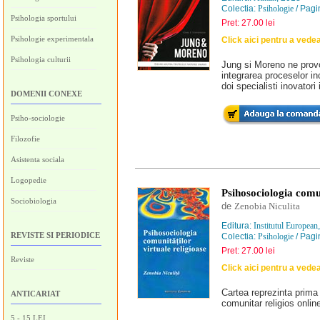
Colectia:
Psihologie
/ Pagi
Psihologia sportului
Pret: 27.00 lei
Psihologie experimentala
Click aici pentru a vede
Psihologia culturii
Jung si Moreno ne provo
integrarea proceselor in
doi specialisti inovatori
DOMENII CONEXE
Psiho-sociologie
Filozofie
Asistenta sociala
Logopedie
Psihosociologia comun
Sociobiologia
de
Zenobia Niculita
Editura:
Institutul European
REVISTE SI PERIODICE
Colectia:
Psihologie
/ Pagi
Pret: 27.00 lei
Reviste
Click aici pentru a vede
Cartea reprezinta prim
ANTICARIAT
comunitar religios onlin
5 - 15 LEI