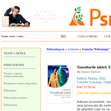
Cauta carte / autor:
CUM CUMPAR?
CUM 
Psihoshop.ro
Colectie
Colectia "Psihologie"
TOATE CARTILE
PSIHOTERAPIE
Tumulturile iubirii. 
de
Daniel Dufour
Terapie cognitiv-
comportamentala
Editura:
Philobia
, 2021
Colectia:
Psihologie
/ Pagi
Programare neuro-lingvistica
Pret: 37.00 lei
Psihanaliza
Click aici pentru a vede
Psihoterapie pozitiva
Adesea inconstient, mult
Psihodrama
rana provocata de sentim
de abandon care se va r