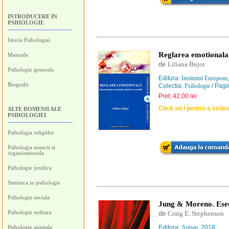
INTRODUCERE IN
PSIHOLOGIE
Istoria Psihologiei
Reglarea emotionala.
Manuale
de
Liliana Bujor
Psihologie generala
Editura:
Institutul European
Biografii
Colectia:
Psihologie
/ Pagi
Pret: 42.00 lei
Click aici pentru a vede
ALTE DOMENII ALE
PSIHOLOGIEI
Psihologia religiilor
Psihologia muncii si
organizationala
Psihologie juridica
Statistica in psihologie
Psihologie sociala
Jung & Moreno. Eseu
Psihologie militara
de
Craig E. Stephenson
Psihologie animala
Editura:
Atman
, 2018