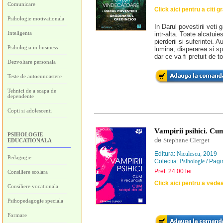
Comunicare
Click aici pentru a citi gr
Psihologie motivationala
In Darul povestirii veti 
Inteligenta
intr-alta. Toate alcatuie
pierderii si suferintei. 
Psihologia in business
lumina, disperarea si sp
dar ce va fi pretuit de to
Dezvoltare personala
Teste de autocunoastere
Tehnici de a scapa de
dependente
Copii si adolescenti
Vampirii psihici. Cum
PSIHOLOGIE
de
Stephane Clerget
EDUCATIONALA
Editura:
Niculescu
, 2019
Pedagogie
Colectia:
Psihologie
/ Pagi
Pret: 24.00 lei
Consiliere scolara
Click aici pentru a vede
Consiliere vocationala
Psihopedagogie speciala
Formare