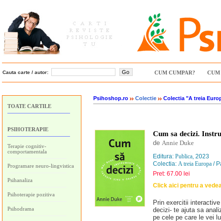
Cauta carte / autor:
CUM CUMPAR?
CUM 
Psihoshop.ro
Colectie
Colectia "A treia Euro
TOATE CARTILE
PSIHOTERAPIE
Cum sa decizi. Instr
de
Annie Duke
Terapie cognitiv-
comportamentala
Editura:
Publica
, 2023
Colectia:
A treia Europa
/ P
Programare neuro-lingvistica
Pret: 67.00 lei
Psihanaliza
Click aici pentru a vede
Psihoterapie pozitiva
Prin exercitii interacti
Psihodrama
decizi- te ajuta sa analiz
pe cele pe care le vei lu