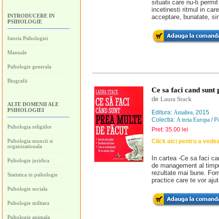
situatii care nu-ti permit
incetinesti ritmul in car
INTRODUCERE IN
acceptare, bunatate, sin
PSIHOLOGIE
Istoria Psihologiei
Manuale
Psihologie generala
Biografii
Ce sa faci cand sunt 
de
Laura Stack
ALTE DOMENII ALE
PSIHOLOGIEI
Editura:
Amaltea
, 2015
Colectia:
A treia Europa
/ P
Psihologia religiilor
Pret: 35.00 lei
Psihologia muncii si
Click aici pentru a vede
organizationala
In cartea -Ce sa faci c
Psihologie juridica
de management al timpulu
rezultate mai bune. Form
Statistica in psihologie
practice care te vor aju
Psihologie sociala
Psihologie militara
Psihologie animala