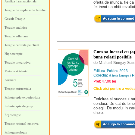
Analiza Tranzactionala
oferta de munca, fie ca i
fel incat sa obtii rezulta
Terapie de cuplu si de familie
Gestalt Terapie
Terapie analitica
Terapie adleriana
Terapie centrata pe client
Cum sa lucrezi cu (ap
Hipnoterapie
bune relatii posibile
de
Michael Bungay Stani
Terapie integrativa
Editura:
Publica
, 2023
Metode si tehnici
Colectia:
A treia Europa
/ P
Formare
Pret: 47.00 lei
Click aici pentru a vede
Terapie existentiala
Psihoterapie experientiala
Fericirea si succesul ta
conduci. De cat de bine 
Psihoterapie de grup
colegii. De modul in care
cheie.
Ergoterapie
Terapie rational-emotiva
Psihogenealogie