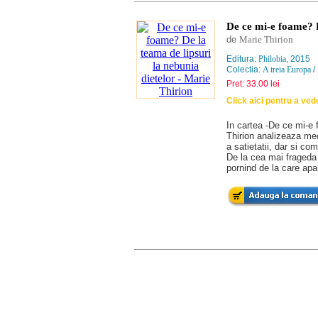
De ce mi-e foame? D
de
Marie Thirion
Editura:
Philobia
, 2015
Colectia:
A treia Europa
/
Pret: 33.00 lei
Click aici pentru a ve
In cartea -De ce mi-e 
Thirion analizeaza mec
a satietatii, dar si co
De la cea mai frageda
pornind de la care ap