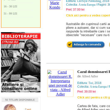
Editura:
LifeStyle Publishing
, 2018
Colectia:
A treia Europa
/ Pagini: 
16 - 30 LEI
Pret: 37.00 lei
51 - 99 LEI
Click aici pentru a vedea coper
Ilustratiile din cuprinsul cart
pliere a autoarei, dar si cum s
raspunde la intrebarile care i 
obiectele "necesare" care nu-ti
Cazul domnisoarei R
de
Alfred Adler
Editura:
Trei
, 2018
Colectia:
A treia Europa
/ 
Pret: 39.00 lei
Click aici pentru a citi 
50 TITLURI DISPONIBILE
Cartea de fata, care co
de Alfred Adler unui gru