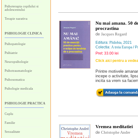
Psihoterapia copilului si
adolescentului
Terapie narativa
Nu mai amana. 50 de 
procrastina
PSIHOLOGIE CLINICA
de
Jacques Regard
Editura:
Philobia
, 2021
Psihopatologie
Colectia:
A treia Europa
/ P
Psihiatrie
Pret: 33.00 lei
Click aici pentru a vede
Neuropsihologie
Psihotraumatologie
Printre motivele amanari
incepe o activitate, lips
Psihosomatica
incita sa vrem sa facem 
Psihologie medicala
PSIHOLOGIE PRACTICA
Cuplu
Familie
Vremea meditatiei
Sexualitate
de
Christophe Andre