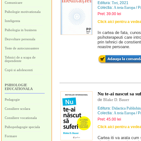
Comunicare
Editura:
Trei
, 2021
Colectia:
A treia Europa
/ P
Psihologie motivationala
Pret: 39.00 lei
Inteligenta
Click aici pentru a vede
Psihologia in business
In cartea de fata, cunos
psihoterapeuti care intr
Dezvoltare personala
prin tehnici de constien
noastre persoane.
Teste de autocunoastere
Tehnici de a scapa de
dependente
Copii si adolescenti
PSIHOLOGIE
EDUCATIONALA
Nu te-ai nascut sa su
de
Blake D. Bauer
Pedagogie
Editura:
Didactica Publishi
Consiliere scolara
Colectia:
A treia Europa
/ P
Consiliere vocationala
Pret: 45.00 lei
Click aici pentru a vede
Psihopedagogie speciala
Formare
Cartea iti va arata cum 