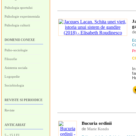
Psihologia sportului
Psihologie experimentala
Ja
Psihologia culturii
g
d
DOMENII CONEXE
Ed
Co
Psiho-sociologie
Pr
Cl
Filozofie
Asistenta sociala
In
fa
Logopedie
He
Sociobiologia
REVISTE SI PERIODICE
Reviste
Bucuria ordinii
ANTICARIAT
de
Marie Kondo
5 - 15 LEI