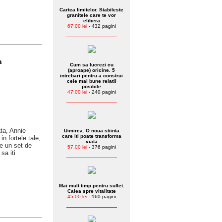
Cartea limitelor. Stabileste
granitele care te vor
elibera
67.00 lei
- 432 pagini
a
Cum sa lucrezi cu
(aproape) oricine. 5
intrebari pentru a construi
cele mai bune relatii
posibile
47.00 lei
- 240 pagini
ata, Annie
Uimirea. O noua stiinta
care iti poate transforma
in fortele tale,
viata
ne un set de
57.00 lei
- 376 pagini
sa iti
Mai mult timp pentru suflet.
Calea spre vitalitate
45.00 lei
- 160 pagini