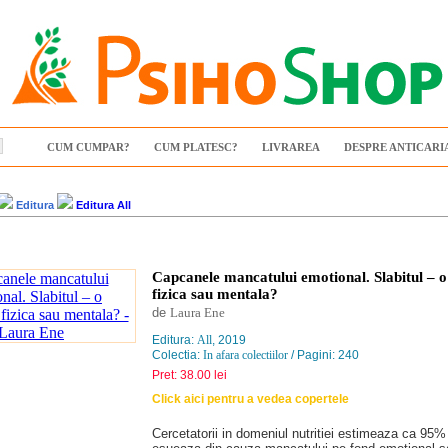
CUM CUMPAR?
CUM PLATESC?
LIVRAREA
DESPRE ANTICARI
Editura
Editura All
Capcanele mancatului emotional. Slabitul – 
fizica sau mentala?
de
Laura Ene
Editura:
All
, 2019
Colectia:
In afara colectiilor
/ Pagini: 240
Pret: 38.00 lei
Click aici pentru a vedea copertele
Cercetatorii in domeniul nutritiei estimeaza ca 95% 