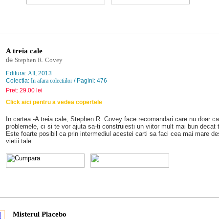
A treia cale
de
Stephen R. Covey
Editura:
All
, 2013
Colectia:
In afara colectiilor
/ Pagini: 476
Pret: 29.00 lei
Click aici pentru a vedea copertele
In cartea -A treia cale, Stephen R. Covey face recomandari care nu doar ca-
problemele, ci si te vor ajuta sa-ti construiesti un viitor mult mai bun decat t
Este foarte posibil ca prin intermediul acestei carti sa faci cea mai mare de
vietii tale.
Misterul Placebo