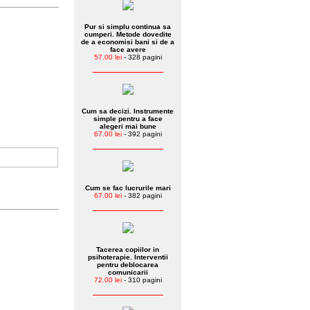
Pur si simplu continua sa
cumperi. Metode dovedite
de a economisi bani si de a
face avere
57.00 lei
- 328 pagini
Cum sa decizi. Instrumente
simple pentru a face
alegeri mai bune
67.00 lei
- 392 pagini
Cum se fac lucrurile mari
67.00 lei
- 382 pagini
Tacerea copiilor in
psihoterapie. Interventii
pentru deblocarea
comunicarii
72.00 lei
- 310 pagini