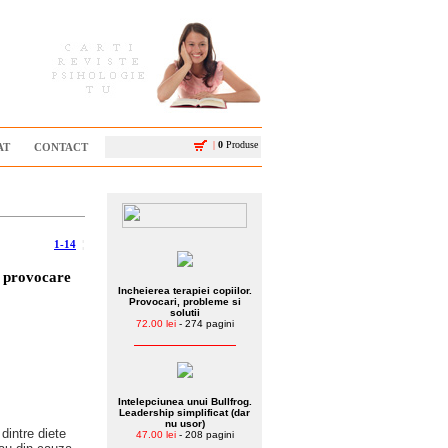
|
0
Produse
AT
CONTACT
1-14
¦
o provocare
Incheierea terapiei copiilor.
Provocari, probleme si
solutii
72.00 lei
- 274 pagini
Intelepciunea unui Bullfrog.
Leadership simplificat (dar
nu usor)
dintre diete
47.00 lei
- 208 pagini