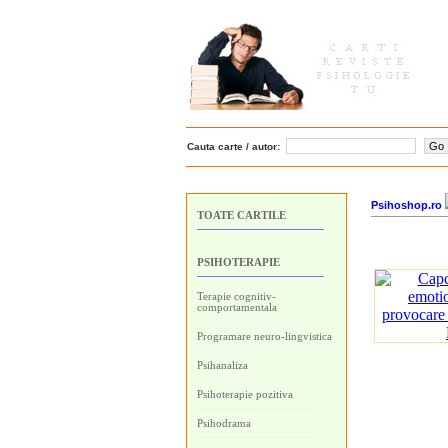
Cauta carte / autor:
Psihoshop.ro
TOATE CARTILE
PSIHOTERAPIE
Terapie cognitiv-
comportamentala
Programare neuro-lingvistica
Psihanaliza
Psihoterapie pozitiva
Psihodrama