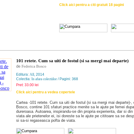
Click aici pentru a citi gratuit 18 pagini
101 retete. Cum sa uiti de fostul (si sa mergi mai departe)
de
Federica Bosco
Editura:
All
, 2014
Colectia:
In afara colectiilor
/ Pagini: 368
Pret: 33.00 lei
Click aici pentru a vedea copertele
Cartea -101 retete. Cum sa uiti de fostul (si sa mergi mai departe)-,
Bosco, contine 101 sfaturi practice menite sa le ajute pe femei dupa
dureroasa. Autoarea, inspirandu-se din propria experienta, dar si din
viata ale prietenelor ei, isi doreste sa le ajute pe cititoare sa se des
si sa-si regaseasca pofta de viata.