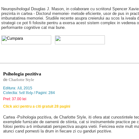
Neuropsihologul Douglas J. Mason, in colaborare cu scriitorul Spencer Xavie
prezinta in cartea - Doctorul memoriei- metode eficiente, usor de pus in pract
imbunatatirea memoriei. Studiile recente asupra creierului au scos la iveala 
strategii ce pot fi folosite pentru a exersa acest sistem complex in vederea ob
performante cognitive cat mai bune.
Psihologia pozitiva
de
Charlotte Style
Editura:
All
, 2015
Colectia:
Self Help
/ Pagini: 284
Pret: 37.00 lei
Click aici pentru a citi gratuit 28 pagini
Cartea -Psihologia pozitiva, de Charlotte Style, iti ofera atat cunostintele teo
exemplele furnizate de oamenii de stiinta, cat si instrumentele practice pe c
folosi pentru a-ti imbunatati perspectiva asupra vietii. Fericirea este mult m
atunci cand pornesti la drum in fiecare zi cu ganduri pozitive.