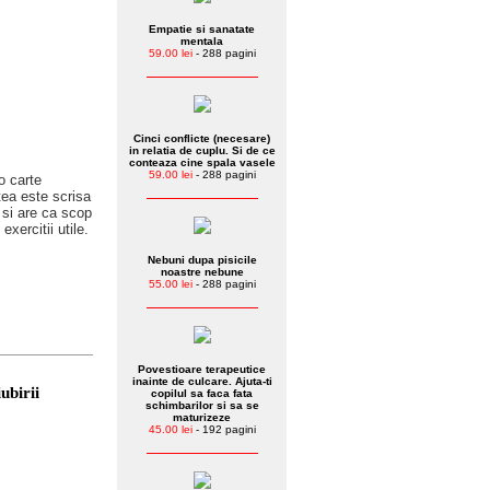
Empatie si sanatate
mentala
59.00 lei
- 288 pagini
Cinci conflicte (necesare)
in relatia de cuplu. Si de ce
conteaza cine spala vasele
59.00 lei
- 288 pagini
o carte
tea este scrisa
 si are ca scop
exercitii utile.
Nebuni dupa pisicile
noastre nebune
55.00 lei
- 288 pagini
Povestioare terapeutice
inainte de culcare. Ajuta-ti
ubirii
copilul sa faca fata
schimbarilor si sa se
maturizeze
45.00 lei
- 192 pagini