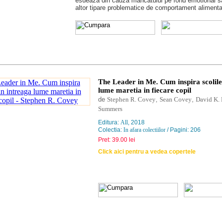
esueaza din cauza mancatului pe fond emotional s
altor tipare problematice de comportament alimenta
The Leader in Me. Cum inspira scolile
lume maretia in fiecare copil
de
Stephen R. Covey
,
Sean Covey
,
David K.
Summers
Editura:
All
, 2018
Colectia:
In afara colectiilor
/ Pagini: 206
Pret: 39.00 lei
Click aici pentru a vedea copertele