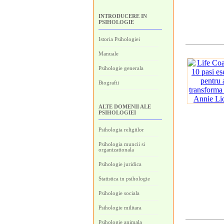
INTRODUCERE IN
PSIHOLOGIE
Istoria Psihologiei
Manuale
Psihologie generala
Biografii
ALTE DOMENII ALE
PSIHOLOGIEI
Psihologia religiilor
Psihologia muncii si
organizationala
Psihologie juridica
Statistica in psihologie
Psihologie sociala
Psihologie militara
Psihologie animala