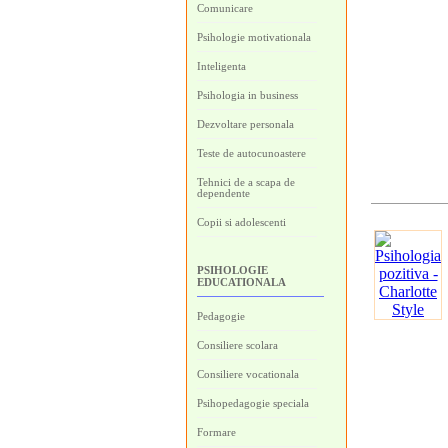
Comunicare
Psihologie motivationala
Inteligenta
Psihologia in business
Dezvoltare personala
Teste de autocunoastere
Tehnici de a scapa de
dependente
Copii si adolescenti
PSIHOLOGIE
EDUCATIONALA
Pedagogie
Consiliere scolara
Consiliere vocationala
Psihopedagogie speciala
Formare