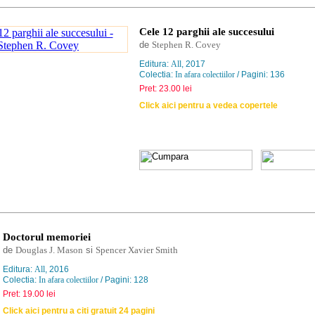
Cele 12 parghii ale succesului
de
Stephen R. Covey
Editura:
All
, 2017
Colectia:
In afara colectiilor
/ Pagini: 136
Pret: 23.00 lei
Click aici pentru a vedea copertele
Doctorul memoriei
de
Douglas J. Mason
si
Spencer Xavier Smith
Editura:
All
, 2016
Colectia:
In afara colectiilor
/ Pagini: 128
Pret: 19.00 lei
Click aici pentru a citi gratuit 24 pagini