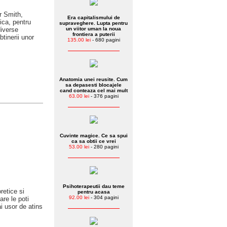
r Smith,
Era capitalismului de
ica, pentru
supraveghere. Lupta pentru
diverse
un viitor uman la noua
frontiera a puterii
tinerii unor
135.00 lei
- 680 pagini
Anatomia unei reusite. Cum
sa depasesti blocajele
cand conteaza cel mai mult
63.00 lei
- 376 pagini
Cuvinte magice. Ce sa spui
ca sa obtii ce vrei
53.00 lei
- 280 pagini
Psihoterapeutii dau teme
retice si
pentru acasa
92.00 lei
- 304 pagini
are le poti
ai usor de atins