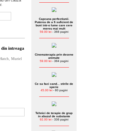
au din cauza
r.
Capcana perfectiunii.
Puterea de a fi suficient de
buni intr-o lume care cere
mereu mai mult
59.00 lei
- 368 pagini
 din intreaga
Cinematerapia prin desene
animate
 Hatch
,
Muriel
59.00 lei
- 384 pagini
Ce sa faci cand... stirile de
sperie
45.00 lei
- 80 pagini
Tehnici de terapie de grup
in abuzul de substante
92.00 lei
- 336 pagini