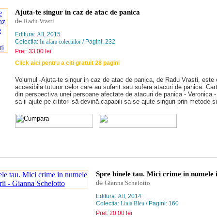
Ajuta-te singur in caz de atac de panica
de
Radu Vrasti
Editura:
All
, 2015
Colectia:
In afara colectiilor
/ Pagini: 232
Pret: 33.00 lei
Click aici pentru a citi gratuit 28 pagini
Volumul -Ajuta-te singur in caz de atac de panica, de Radu Vrasti, este 
accesibila tuturor celor care au suferit sau sufera atacuri de panica. Car
din perspectiva unei persoane afectate de atacuri de panica - Veronica -
sa ii ajute pe cititori să devină capabili sa se ajute singuri prin metode si 
Spre binele tau. Mici crime in numele i
de
Gianna Schelotto
Editura:
All
, 2014
Colectia:
Linia Bleu
/ Pagini: 160
Pret: 20.00 lei