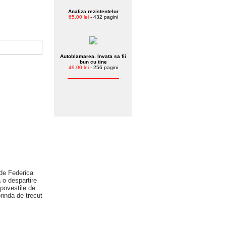
Analiza rezistentelor
65.00 lei
- 432 pagini
Autoblamarea. Invata sa fii
bun cu tine
49.00 lei
- 256 pagini
 de Federica
 o despartire
 povestile de
prinda de trecut