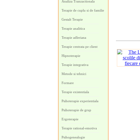
Analiza Tranzactionala
Terapie de cuplu si de familie
Gestalt Terapie
Terapie analitica
Terapie adleriana
Terapie centrata pe client
Hipnoterapie
Terapie integrativa
Metode si tehnici
Formare
Terapie existentiala
Psihoterapie experientiala
Psihoterapie de grup
Ergoterapie
Terapie rational-emotiva
Psihogenealogie