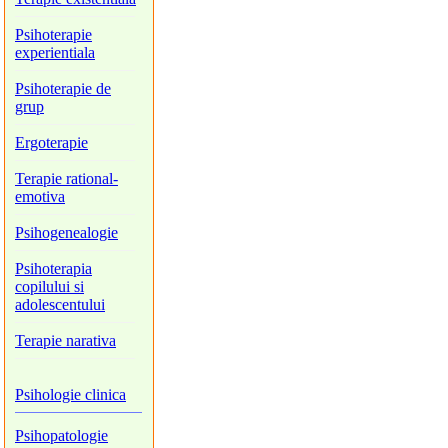
Psihoterapie
experientiala
Psihoterapie de
grup
Ergoterapie
Terapie rational-
emotiva
Psihogenealogie
Psihoterapia
copilului si
adolescentului
Terapie narativa
Psihologie clinica
Psihopatologie