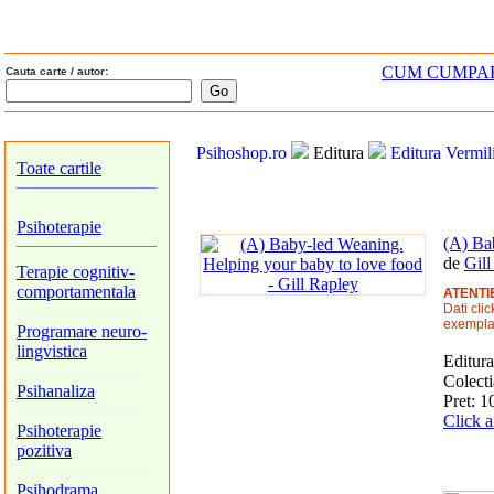
CUM CUMPA
Cauta carte / autor:
Psihoshop.ro
Editura
Editura Vermil
Toate cartile
Psihoterapie
(A) Ba
de
Gill
Terapie cognitiv-
comportamentala
ATENTI
Dati cli
exemplar
Programare neuro-
lingvistica
Editur
Colect
Psihanaliza
Pret: 1
Click a
Psihoterapie
pozitiva
Psihodrama