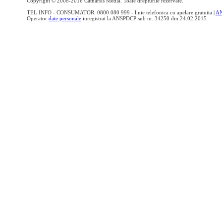
Copyright © 2008-2016 Catharsis Media. Toate drepturile rezervate.
TEL INFO - CONSUMATOR: 0800 080 999 - linie telefonica cu apelare gratuita |
A
Operator
date personale
inregistrat la ANSPDCP sub nr. 34250 din 24.02.2015