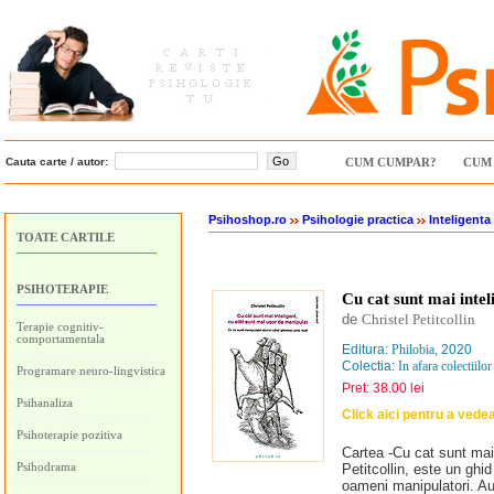
Cauta carte / autor:
CUM CUMPAR?
CUM 
Psihoshop.ro
Psihologie practica
Inteligenta
TOATE CARTILE
PSIHOTERAPIE
Cu cat sunt mai intel
de
Christel Petitcollin
Terapie cognitiv-
comportamentala
Editura:
Philobia
, 2020
Colectia:
In afara colectiilor
Programare neuro-lingvistica
Pret: 38.00 lei
Psihanaliza
Click aici pentru a vede
Psihoterapie pozitiva
Cartea -Cu cat sunt mai 
Psihodrama
Petitcollin, este un ghid
oameni manipulatori. Au