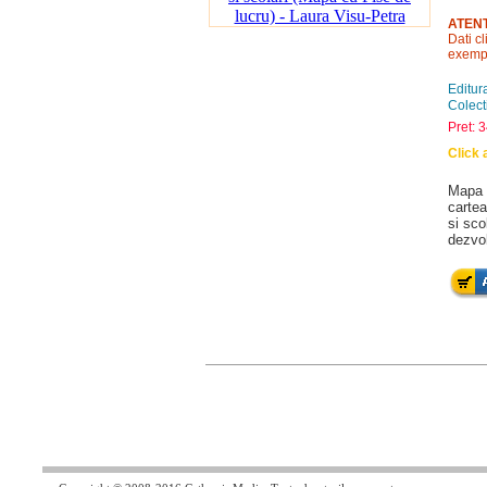
ATENT
Dati c
exempl
Editur
Colect
Pret: 3
Click 
Mapa c
cartea
si sco
dezvol