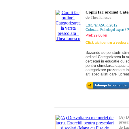
Copiii fac ordine! Cat
de
Thea Ionescu
Editura:
ASCR
, 2012
Colectia:
Psihologul expert
/ P
Pret: 29.00 lei
Click aici pentru a vedea 
Bazandu-se pe studii stiin
ordine! Categorizarea la v
cercetari in educatie cu sco
pentru stimularea capacitat
categorizare prezentate in
alti specialisti care lucrea
(A) D
presc
de
Lau