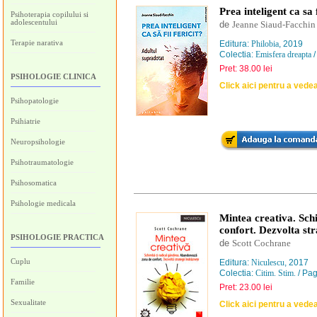
Prea inteligent ca sa 
Psihoterapia copilului si
adolescentului
de
Jeanne Siaud-Facchin
Terapie narativa
Editura:
Philobia
, 2019
Colectia:
Emisfera dreapta
/
Pret: 38.00 lei
PSIHOLOGIE CLINICA
Click aici pentru a vede
Psihopatologie
Psihiatrie
Neuropsihologie
Psihotraumatologie
Psihosomatica
Psihologie medicala
Mintea creativa. Sch
confort. Dezvolta str
PSIHOLOGIE PRACTICA
de
Scott Cochrane
Cuplu
Editura:
Niculescu
, 2017
Colectia:
Citim. Stim.
/ Pag
Familie
Pret: 23.00 lei
Sexualitate
Click aici pentru a vede