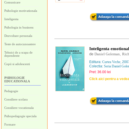
Comunicare
Psihologie motivationala
Inteligenta
Psihologia in business
Dezvoltare personala
Teste de autocunoastere
Inteligenta emotiona
Tehnici de a scapa de
de
Daniel Goleman
,
Rich
dependente
Editura:
Curtea Veche
, 200
Copii si adolescenti
Colectia:
Seria Daniel Gol
Pret: 36.00 lei
PSIHOLOGIE
Click aici pentru a vede
EDUCATIONALA
Pedagogie
Consiliere scolara
Consiliere vocationala
Psihopedagogie speciala
Formare