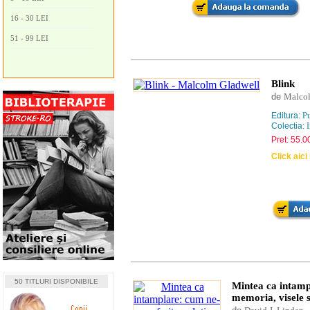
16 - 30 LEI
51 - 99 LEI
Blink
de
Malcol
Editura:
Pu
Colectia:
I
Pret: 55.00
Click aic
50 TITLURI DISPONIBILE
Mintea ca intampl
memoria, visele 