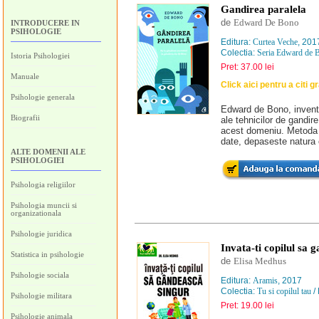
Gandirea paralela
de
Edward De Bono
INTRODUCERE IN
PSIHOLOGIE
Editura:
Curtea Veche
, 201
Colectia:
Seria Edward de 
Istoria Psihologiei
Pret: 37.00 lei
Manuale
Click aici pentru a citi g
Psihologie generala
Edward de Bono, inventa
Biografii
ale tehnicilor de gandire
acest domeniu. Metoda p
date, depaseste natura co
ALTE DOMENII ALE
PSIHOLOGIEI
Psihologia religiilor
Psihologia muncii si
organizationala
Psihologie juridica
Invata-ti copilul sa 
Statistica in psihologie
de
Elisa Medhus
Psihologie sociala
Editura:
Aramis
, 2017
Colectia:
Tu si copilul tau
/ 
Psihologie militara
Pret: 19.00 lei
Psihologie animala