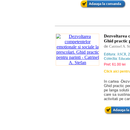
Dezvoltarea c
Ghid practic 
de
Catrinel A. S
Editura:
ASCR
, 
Colectia:
Educati
Pret: 61.00 lei
Click aici pent
In cartea -Dezv
Ghid practic pen
pe langa soluti
care sa sustina
activitati pe ca