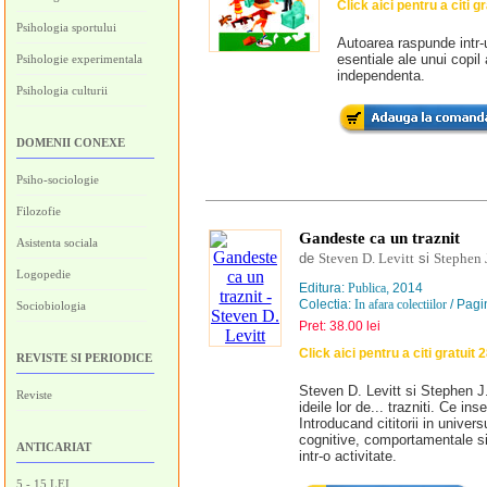
Click aici pentru a citi g
Psihologia sportului
Autoarea raspunde intr-u
esentiale ale unui copil
Psihologie experimentala
independenta.
Psihologia culturii
DOMENII CONEXE
Psiho-sociologie
Filozofie
Gandeste ca un traznit
Asistenta sociala
de
Steven D. Levitt
si
Stephen 
Logopedie
Editura:
Publica
, 2014
Colectia:
In afara colectiilor
/ Pagi
Sociobiologia
Pret: 38.00 lei
Click aici pentru a citi gratuit 
REVISTE SI PERIODICE
Steven D. Levitt si Stephen J
Reviste
ideile lor de... trazniti. Ce in
Introducand cititorii in univers
cognitive, comportamentale si
ANTICARIAT
intr-o activitate.
5 - 15 LEI