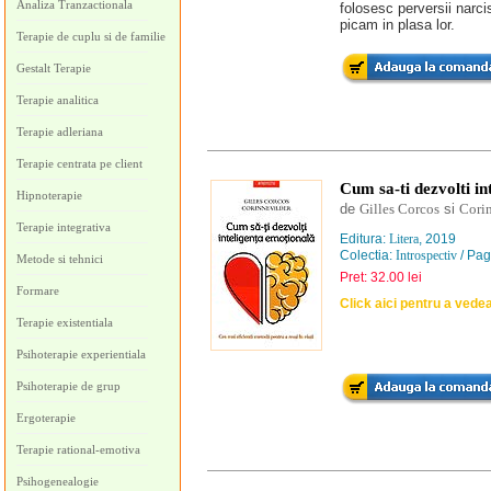
Analiza Tranzactionala
folosesc perversii narci
picam in plasa lor.
Terapie de cuplu si de familie
Gestalt Terapie
Terapie analitica
Terapie adleriana
Terapie centrata pe client
Cum sa-ti dezvolti in
Hipnoterapie
de
Gilles Corcos
si
Corin
Terapie integrativa
Editura:
Litera
, 2019
Colectia:
Introspectiv
/ Pag
Metode si tehnici
Pret: 32.00 lei
Formare
Click aici pentru a vede
Terapie existentiala
Psihoterapie experientiala
Psihoterapie de grup
Ergoterapie
Terapie rational-emotiva
Psihogenealogie