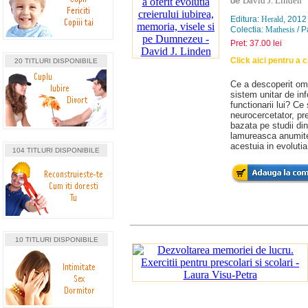
de
David J. Linden
Editura:
Herald
, 2012
Colectia:
Mathesis
/ P
Pret: 37.00 lei
Click aici pentru a c
20 TITLURI DISPONIBILE
Ce a descoperit omu
sistem unitar de in
functionarii lui? Ce
neurocercetator, pre
bazata pe studii di
lamureasca anumite 
acestuia in evolutia
104 TITLURI DISPONIBILE
10 TITLURI DISPONIBILE