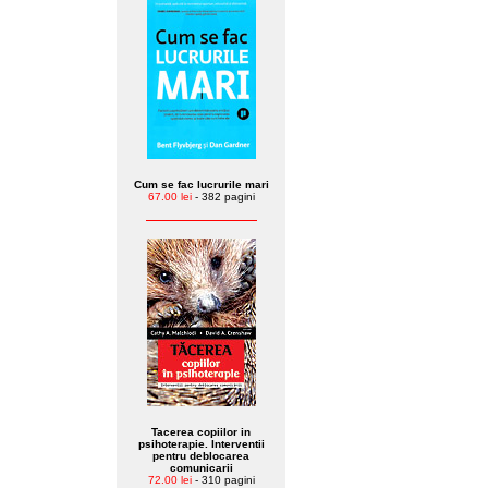
Cum se fac lucrurile mari
67.00 lei
- 382 pagini
Tacerea copiilor in
psihoterapie. Interventii
pentru deblocarea
comunicarii
72.00 lei
- 310 pagini