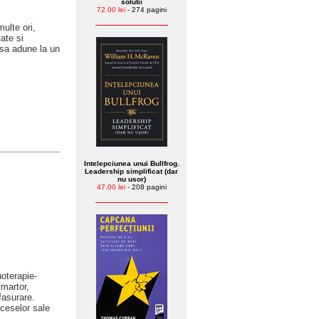
solutii
72.00 lei
- 274 pagini
multe ori,
ate si
 sa adune la un
Intelepciunea unui Bullfrog.
Leadership simplificat (dar
nu usor)
47.00 lei
- 208 pagini
hoterapie-
 martor,
fasurare.
oceselor sale