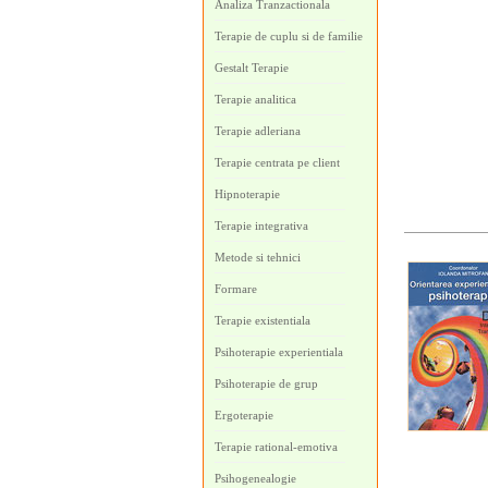
Analiza Tranzactionala
Terapie de cuplu si de familie
Gestalt Terapie
Terapie analitica
Terapie adleriana
Terapie centrata pe client
Hipnoterapie
Terapie integrativa
Metode si tehnici
Formare
Terapie existentiala
Psihoterapie experientiala
Psihoterapie de grup
Ergoterapie
Terapie rational-emotiva
Psihogenealogie