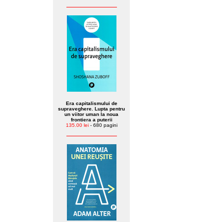
Era capitalismului de
supraveghere. Lupta pentru
un viitor uman la noua
frontiera a puterii
135.00 lei
- 680 pagini