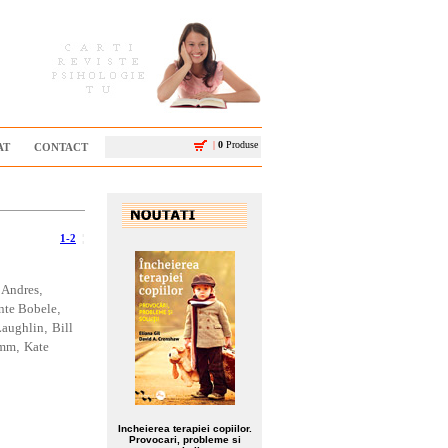
|
0
Produse
AT
CONTACT
1-2
¦
 Andres
,
te Bobele
,
Laughlin
,
Bill
imm
,
Kate
Incheierea terapiei copiilor.
Provocari, probleme si