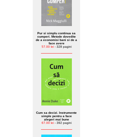
Pur si simplu continua sa
cumperi. Metode dovedite
de a economisi bani si de a
face avere
57.00 lei
- 328 pagini
Cum sa decizi. Instrumente
simple pentru a face
alegeri mai bune
67.00 lei
- 392 pagini