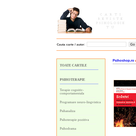
Cauta carte / autor:
Psihoshop.ro
TOATE CARTILE
PSIHOTERAPIE
Terapie cognitiv-
comportamentala
Programare neuro-lingvistica
Psihanaliza
Psihoterapie pozitiva
Psihodrama