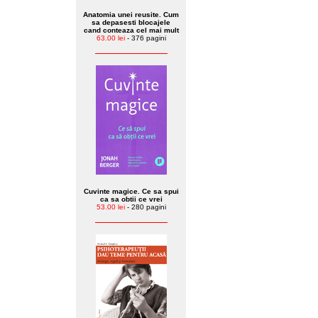
Anatomia unei reusite. Cum
sa depasesti blocajele
cand conteaza cel mai mult
63.00 lei
- 376 pagini
Cuvinte magice. Ce sa spui
ca sa obtii ce vrei
53.00 lei
- 280 pagini