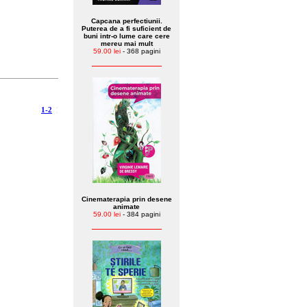
Capcana perfectiunii.
Puterea de a fi suficient de
buni intr-o lume care cere
mereu mai mult
59.00 lei
- 368 pagini
1-2
¦
Cinematerapia prin desene
animate
59.00 lei
- 384 pagini