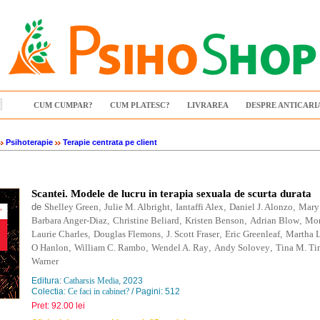
CUM CUMPAR?
CUM PLATESC?
LIVRAREA
DESPRE ANTICARI
Psihoterapie
Terapie centrata pe client
Scantei. Modele de lucru in terapia sexuala de scurta durata
de
Shelley Green
,
Julie M. Albright
,
Iantaffi Alex
,
Daniel J. Alonzo
,
Mary
Barbara Anger-Diaz
,
Christine Beliard
,
Kristen Benson
,
Adrian Blow
,
Mon
Laurie Charles
,
Douglas Flemons
,
J. Scott Fraser
,
Eric Greenleaf
,
Martha 
O Hanlon
,
William C. Rambo
,
Wendel A. Ray
,
Andy Solovey
,
Tina M. T
Warner
Editura:
Catharsis Media
, 2023
Colectia:
Ce faci in cabinet?
/ Pagini: 512
Pret: 92.00 lei