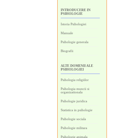
INTRODUCERE IN
PSIHOLOGIE
Istoria Psihologiei
Manuale
Psihologie generala
Biografii
ALTE DOMENII ALE
PSIHOLOGIEI
Psihologia religiilor
Psihologia muncii si
organizationala
Psihologie juridica
Statistica in psihologie
Psihologie sociala
Psihologie militara
Psihologie animala