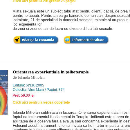
Click aici pentru a citi gratuit 25 pagini
Viata sexuala este un subiect tabu atat pentru clienti, cat si, de prea 
pentru terapeuti. Pentru a sparge barierele comunicarii despre sexualit
intimitate, 21 de specialisti in domeniul sanatatii mintale si-au propus
loc experienta lor
de zeci si zeci de ani de lucru cu diverse dificultati sexuale.
Orientarea experientiala in psihoterapie
de
Iolanda Mitrofan
Editura:
SPER
, 2005
Colectia:
Alma Mater
/ Pagini: 374
Pret: 59.00 lei
Click aici pentru a vedea copertele
Iolanda Mitrofan subliniaza in lucrarea -Orientarea experientiala in psi
faptul ca instrumentul fundamental in Terapia Unificarii este starea de
abilitatea de a observa fara a evalua sau condamna experienta in des
Folosind acest instrument, clientul invata sa fie martor impartial al pr
interioare in calea sa spre eliberarea de blocaje, traume sau suferinte.