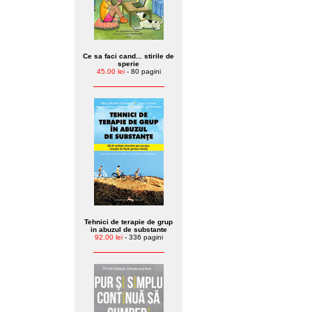
Ce sa faci cand... stirile de
sperie
45.00 lei
- 80 pagini
Tehnici de terapie de grup
in abuzul de substante
92.00 lei
- 336 pagini