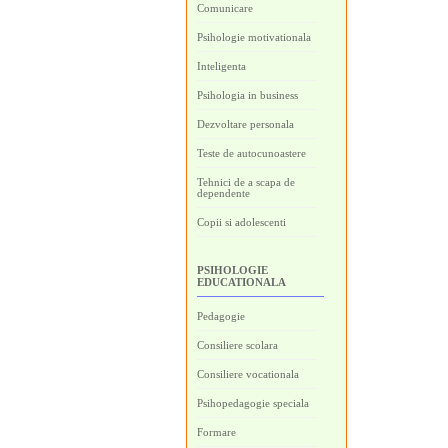
Comunicare
Psihologie motivationala
Inteligenta
Psihologia in business
Dezvoltare personala
Teste de autocunoastere
Tehnici de a scapa de
dependente
Copii si adolescenti
PSIHOLOGIE
EDUCATIONALA
Pedagogie
Consiliere scolara
Consiliere vocationala
Psihopedagogie speciala
Formare