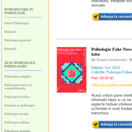
individului, integrare so
sexuala.
INTRODUCERE IN
PSIHOLOGIE
Istoria Psihologiei
Manuale
Psihologie generala
Biografii
Psihologia Fake News.
false
de
Rainer Greifeneder
,
M
ALTE DOMENII ALE
PSIHOLOGIEI
Editura:
Trei
, 2021
Colectia:
Psihologie-Psihot
Psihologia religiilor
Pret: 59.00 lei
Psihologia muncii si
Click aici pentru a vede
organizationala
Acest volum pune intreb
Psihologie juridica
informatii false si ce s
aspecte trebuie intelese
Statistica in psihologie
schimbat in mod fundam
transmisa.
Psihologie sociala
Psihologie militara
Psihologie animala