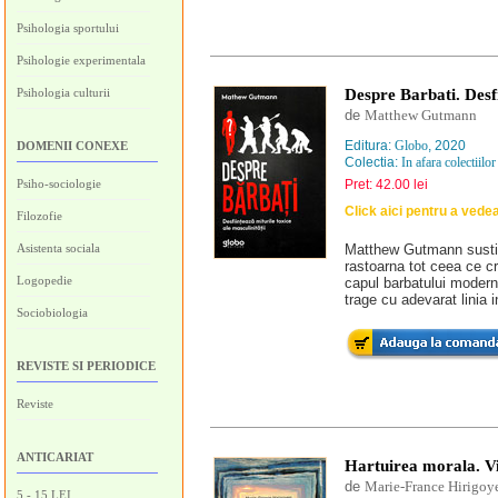
Psihologia sportului
Psihologie experimentala
Psihologia culturii
Despre Barbati. Desfi
de
Matthew Gutmann
Editura:
Globo
, 2020
DOMENII CONEXE
Colectia:
In afara colectiilor
Psiho-sociologie
Pret: 42.00 lei
Click aici pentru a vede
Filozofie
Asistenta sociala
Matthew Gutmann sustine
rastoarna tot ceea ce c
Logopedie
capul barbatului moder
trage cu adevarat linia i
Sociobiologia
REVISTE SI PERIODICE
Reviste
ANTICARIAT
Hartuirea morala. Vio
de
Marie-France Hirigoy
5 - 15 LEI