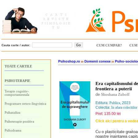
Cauta carte / autor:
CUM CUMPAR?
CUM 
Psihoshop.ro
Domenii conexe
Psiho-sociolo
TOATE CARTILE
PSIHOTERAPIE
Era capitalismului d
frontiera a puterii
Terapie cognitiv-
de
Shoshana Zuboff
comportamentala
Editura:
Publica
, 2023
Programare neuro-lingvistica
Colectia:
In afara colectiilor
Psihanaliza
Pret: 135.00 lei
Click aici pentru a vede
Psihoterapie pozitiva
Psihodrama
Cu o plasticitate graito
noastre inaintarea capit