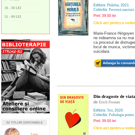
Editura:
Philobia
, 2021
16 - 30 LEI
Colectia:
Perversii narcisici
Pret: 39.00 lei
51 - 99 LEI
Click aici pentru a vede
Marie-France Hirigoyen a
ne indeamna sa nu mai 
ca procesul de distrugere
locul de munca, victimel
suicidara.
Din dragoste de viat
de
Erich Fromm
Editura:
Trei
, 2020
Colectia:
Psihologia pentru 
Pret: 39.00 lei
50 TITLURI DISPONIBILE
Click aici pentru a vede