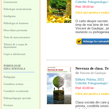
Colectia:
Psihogenealogia
/
Comunicare
Pret: 39.00 lei
Psihologie motivationala
Click aici pentru a vede
Inteligenta
O carte despre secrete d
Psihologia in business
timp de mai bine de trei
Vincent de Gaulejac, pri
Dezvoltare personala
reuneste cu psihogenea
Teste de autocunoastere
Tehnici de a scapa de
dependente
Copii si adolescenti
PSIHOLOGIE
Nevroza de clasa. Trai
EDUCATIONALA
de
Vincent de Gaulejac
Pedagogie
Editura:
Philobia
, 2021
Colectia:
Psihogenealogia
/
Consiliere scolara
Pret: 43.00 lei
Consiliere vocationala
Click aici pentru a vede
Psihopedagogie speciala
Clasa sociala din care p
Formare
primita, conditiile istor