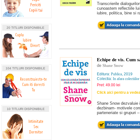
Transcrierile dialoguril
cunoastem reflectiile lu
iubire, politica, bine si 
20 TITLURI DISPONIBILE
Echipe de vis. Cum 
de
Shane Snow
104 TITLURI DISPONIBILE
Editura:
Publica
, 2019
Colectia:
In afara colectiilor
Pret: 49.00 lei
Click aici pentru a vede
Shane Snow dezvaluie i
dezbinam- motivele cont
10 TITLURI DISPONIBILE
parteneriate si grupuri 