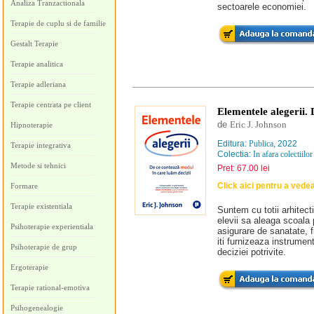
Analiza Tranzactionala
sectoarele economiei.
Terapie de cuplu si de familie
Gestalt Terapie
Terapie analitica
Terapie adleriana
Terapie centrata pe client
Elementele alegerii. 
de
Eric J. Johnson
Hipnoterapie
Editura:
Publica
, 2022
Terapie integrativa
Colectia:
In afara colectiilor
Metode si tehnici
Pret: 67.00 lei
Click aici pentru a vede
Formare
Terapie existentiala
Suntem cu totii arhitecti 
elevii sa aleaga scoala 
Psihoterapie experientiala
asigurare de sanatate, 
iti furnizeaza instrumen
Psihoterapie de grup
deciziei potrivite.
Ergoterapie
Terapie rational-emotiva
Psihogenealogie