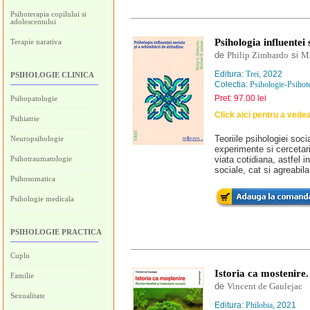
Psihoterapia copilului si
adolescentului
Psihologia influentei 
Terapie narativa
de
Philip Zimbardo
si
Mi
Editura:
Trei
, 2022
PSIHOLOGIE CLINICA
Colectia:
Psihologie-Psihot
Pret: 97.00 lei
Psihopatologie
Click aici pentru a vede
Psihiatrie
Teoriile psihologiei soci
Neuropsihologie
experimente si cercetari
Psihotraumatologie
viata cotidiana, astfel i
sociale, cat si agreabila
Psihosomatica
Psihologie medicala
PSIHOLOGIE PRACTICA
Cuplu
Istoria ca mostenire.
Familie
de
Vincent de Gaulejac
Sexualitate
Editura:
Philobia
, 2021