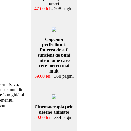
usor)
47.00 lei
- 208 pagini
Capcana
perfectiunii.
Puterea de a fi
suficient de buni
intr-o lume care
cere mereu mai
mult
59.00 lei
- 368 pagini
lorin Sava,
 o pasiune din
rte bun ghid al
domeniul
cini
Cinematerapia prin
desene animate
59.00 lei
- 384 pagini