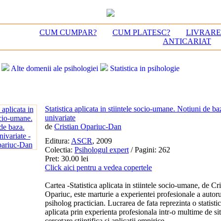
CUM CUMPAR?
CUM PLATESC?
LIVRAR
ANTICARIAT
Alte domenii ale psihologiei
Statistica in psihologie
Statistica aplicata in stiintele socio-umane. Notiuni de baz
univariate
de
Cristian Opariuc-Dan
Editura:
ASCR
, 2009
Colectia:
Psihologul expert
/ Pagini: 262
Pret: 30.00 lei
Click aici pentru a vedea copertele
Cartea -Statistica aplicata in stiintele socio-umane, de Cri
Opariuc, este marturie a experientei profesionale a autoru
psiholog practician. Lucrarea de fata reprezinta o statistic
aplicata prin experienta profesionala intr‑o multime de sit
cercetare stiintifica si aplicatii empirice.