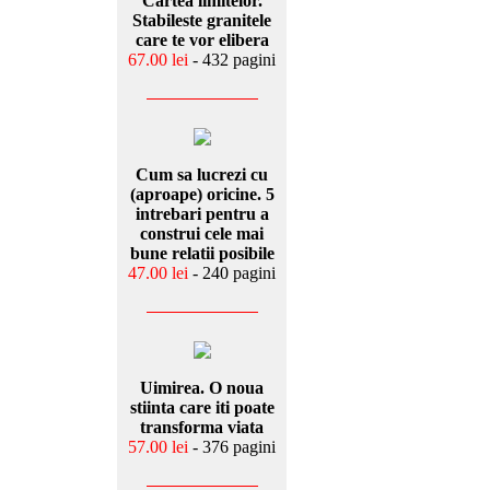
Cartea limitelor.
Stabileste granitele
care te vor elibera
67.00 lei
- 432 pagini
Cum sa lucrezi cu
(aproape) oricine. 5
intrebari pentru a
construi cele mai
bune relatii posibile
47.00 lei
- 240 pagini
Uimirea. O noua
stiinta care iti poate
transforma viata
57.00 lei
- 376 pagini