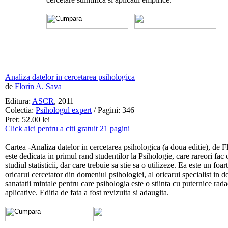
Analiza datelor in cercetarea psihologica
de
Florin A. Sava
Editura:
ASCR
, 2011
Colectia:
Psihologul expert
/ Pagini: 346
Pret: 52.00 lei
Click aici pentru a citi gratuit 21 pagini
Cartea -Analiza datelor in cercetarea psihologica (a doua editie), de F
este dedicata in primul rand studentilor la Psihologie, care rareori fac
studiul statisticii, dar care trebuie sa stie sa o utilizeze. Ea este un foa
oricarui cercetator din domeniul psihologiei, al oricarui specialist in 
sanatatii mintale pentru care psihologia este o stiinta cu puternice rada
aplicative. Editia de fata a fost revizuita si adaugita.