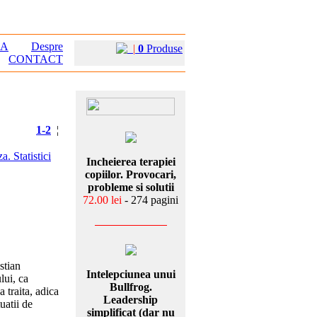
EA
Despre
|
0
Produse
CONTACT
1-2
¦
a. Statistici
Incheierea terapiei
copiilor. Provocari,
probleme si solutii
72.00 lei
- 274 pagini
stian
Intelepciunea unui
lui, ca
Bullfrog.
a traita, adica
Leadership
uatii de
simplificat (dar nu