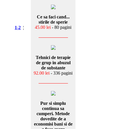
Ce sa faci cand...
stirile de sperie
45.00 lei
- 80 pagini
1-2
¦
Tehnici de terapie
de grup in abuzul
de substante
92.00 lei
- 336 pagini
Pur si simplu
continua sa
cumperi. Metode
dovedite de a
economisi bani si de