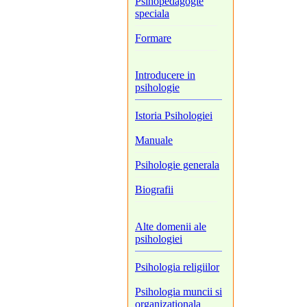
Psihopedagogie
speciala
Formare
Introducere in
psihologie
Istoria Psihologiei
Manuale
Psihologie generala
Biografii
Alte domenii ale
psihologiei
Psihologia religiilor
Psihologia muncii si
organizationala