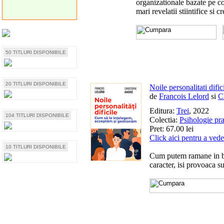
organizationale bazate pe co
mari revelatii stiintifice si 
50 TITLURI DISPONIBILE
20 TITLURI DISPONIBILE
Noile personalitati difi
de
Francois Lelord
si
C
Editura:
Trei
, 2022
104 TITLURI DISPONIBILE
Colectia:
Psihologie pra
Pret: 67.00 lei
Click aici pentru a vede
10 TITLURI DISPONIBILE
Cum putem ramane in bun
caracter, isi provoaca su