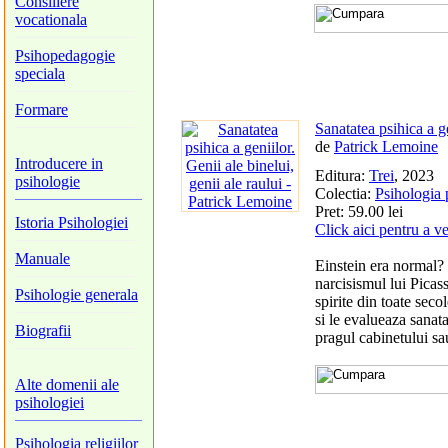
Consiliere
vocationala
Psihopedagogie
speciala
Formare
Sanatatea psihica a ge
de
Patrick Lemoine
Introducere in
Editura:
Trei
, 2023
psihologie
Colectia:
Psihologia 
Pret: 59.00 lei
Istoria Psihologiei
Click aici pentru a v
Manuale
Einstein era normal
narcisismul lui Picas
Psihologie generala
spirite din toate secol
si le evalueaza sanat
Biografii
pragul cabinetului sa
Alte domenii ale
psihologiei
Psihologia religiilor