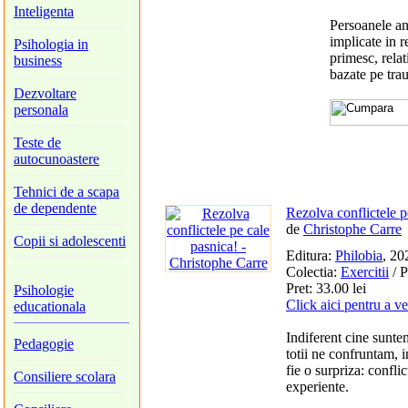
Inteligenta
Persoanele an
implicate in r
Psihologia in
primesc, relat
business
bazate pe tra
Dezvoltare
personala
Teste de
autocunoastere
Tehnici de a scapa
de dependente
Rezolva conflictele p
de
Christophe Carre
Copii si adolescenti
Editura:
Philobia
, 20
Colectia:
Exercitii
/ P
Pret: 33.00 lei
Psihologie
Click aici pentru a v
educationala
Indiferent cine sunte
Pedagogie
totii ne confruntam, in
fie o surpriza: confl
Consiliere scolara
experiente.