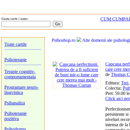
CUM CUMPA
Cauta carte / autor:
Psihoshop.ro
Alte domenii ale psihologi
Toate cartile
Psihoterapie
Capcana perfe
care cere me
Terapie cognitiv-
de
Thomas C
comportamentala
Editura:
Trei
Programare neuro-
Colectia:
Psih
lingvistica
Pret: 59.00 le
Click aici pe
Psihanaliza
Perfectionism
Psihoterapie
persistente si
pozitiva
niveluri reco
intensa de la
Psihodrama
comparatia cu