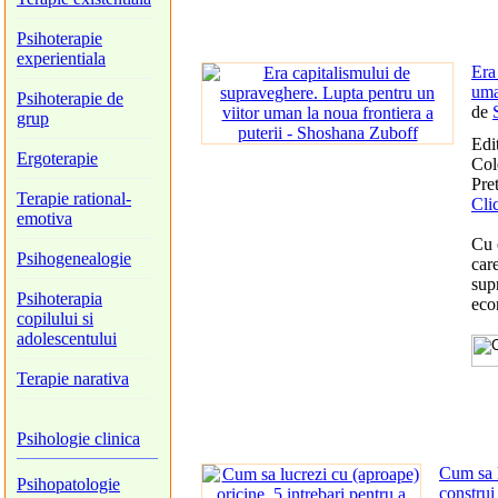
Psihoterapie
experientiala
Era
uma
Psihoterapie de
de
grup
Edi
Ergoterapie
Col
Pret
Terapie rational-
Cli
emotiva
Cu 
Psihogenealogie
care
sup
Psihoterapia
eco
copilului si
adolescentului
Terapie narativa
Psihologie clinica
Cum sa l
Psihopatologie
construi