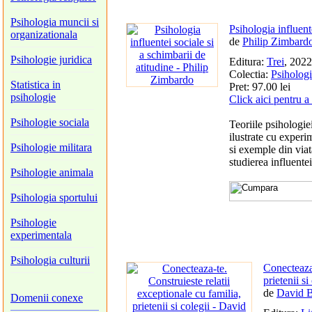
Psihologia muncii si
Psihologia influent
organizationala
de
Philip Zimbard
Psihologie juridica
Editura:
Trei
, 2022
Colectia:
Psihologi
Statistica in
Pret: 97.00 lei
psihologie
Click aici pentru a
Psihologie sociala
Teoriile psihologiei
ilustrate cu experim
Psihologie militara
si exemple din viata
studierea influentei
Psihologie animala
Psihologia sportului
Psihologie
experimentala
Psihologia culturii
Conecteaza-
prietenii si
de
David B
Domenii conexe