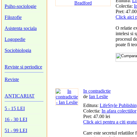
Editura:
Li
Colectia:
I
Psiho-sociologie
Pret: 47.00
Click aici 
Filozofie
O relatie e
Asistenta sociala
intelesi si
procesul de
Logopedie
poate fi teo
Sociobiologia
Reviste si periodice
Reviste
In contradictie
ANTICARIAT
de
Ian Leslie
Editura:
LifeStyle Publishi
5 - 15 LEI
Colectia:
In afara colectiilor
Pret: 47.00 lei
16 - 30 LEI
Click aici pentru a citi gratu
51 - 99 LEI
Care este secretul relatiilor