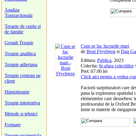
Analiza
Tranzactionala
Terapie de cuplu si
de familie
Gestalt Terapie
Cum se fac lucrurile mari
de
Bent Flyvbjerg
si
Dan Ga
Terapie analitica
Editura:
Publica
, 2023
Terapie adleriana
Colectia:
In afara colectiilor
/
Pret: 67.00 lei
Terapie centrata pe
Click aici pentru a vedea cop
client
Factorii surprinzatori care de
Hipnoterapie
pana la explorarea spatiului c
elementelor care deosebesc tr
Terapie integrativa
profesorului de la Oxford Be
lume in materie de megaproi
Metode si tehnici
Formare
Terapie existentiala