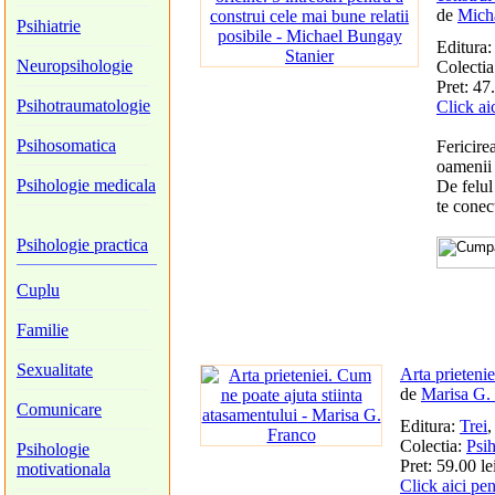
de
Mich
Psihiatrie
Editura
Neuropsihologie
Colectia
Pret: 47.
Psihotraumatologie
Click ai
Psihosomatica
Fericire
oamenii 
Psihologie medicala
De felul
te conect
Psihologie practica
Cuplu
Familie
Sexualitate
Arta prieteni
de
Marisa G.
Comunicare
Editura:
Trei
,
Colectia:
Psih
Psihologie
Pret: 59.00 le
motivationala
Click aici pe