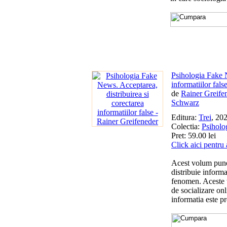
Psihologia Fake N
informatiilor fals
de
Rainer Greife
Schwarz
Editura:
Trei
, 20
Colectia:
Psiholo
Pret: 59.00 lei
Click aici pentru
Acest volum pune 
distribuie informa
fenomen. Aceste tr
de socializare on
informatia este p