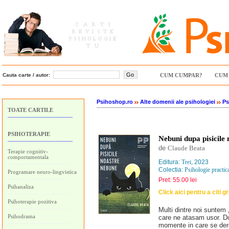
Cauta carte / autor:
CUM CUMPAR?
CUM 
Psihoshop.ro
Alte domenii ale psihologiei
Ps
TOATE CARTILE
PSIHOTERAPIE
Nebuni dupa pisicile
de
Claude Beata
Terapie cognitiv-
comportamentala
Editura:
Trei
, 2023
Colectia:
Psihologie practic
Programare neuro-lingvistica
Pret: 55.00 lei
Psihanaliza
Click aici pentru a citi g
Psihoterapie pozitiva
Multi dintre noi suntem 
Psihodrama
care ne atasam usor. Do
momente in care se dere