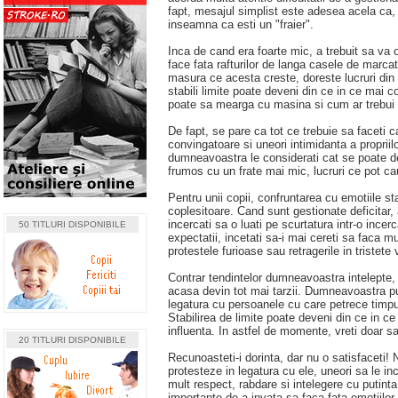
fapt, mesajul simplist este adesea acela ca, d
inseamna ca esti un "fraier".
Inca de cand era foarte mic, a trebuit sa va op
face fata rafturilor de langa casele de marcat
masura ce acesta creste, doreste lucruri din
stabili limite poate deveni din ce in ce mai
poate sa mearga cu masina si cum ar trebui 
De fapt, se pare ca tot ce trebuie sa faceti ca
convingatoare si uneori intimidanta a propriilo
dumneavoastra le considerati cat se poate de
frumos cu un frate mai mic, lucruri ce pot cau
Pentru unii copii, confruntarea cu emotiile star
coplesitoare. Cand sunt gestionate deficitar,
incercati sa o luati pe scurtatura intr-o ince
50 TITLURI DISPONIBILE
expectatii, incetati sa-i mai cereti sa faca mu
protestele furioase sau retragerile in tristete
Contrar tendintelor dumneavoastra intelepte, 
acasa devin tot mai tarzii. Dumneavoastra pun
legatura cu persoanele cu care petrece timpul
Stabilirea de limite poate deveni din ce in c
influenta. In astfel de momente, vreti doar sa 
20 TITLURI DISPONIBILE
Recunoasteti-i dorinta, dar nu o satisfaceti! N
protesteze in legatura cu ele, uneori sa le in
mult respect, rabdare si intelegere cu putinta
importante de a invata sa faca fata emotiilor d