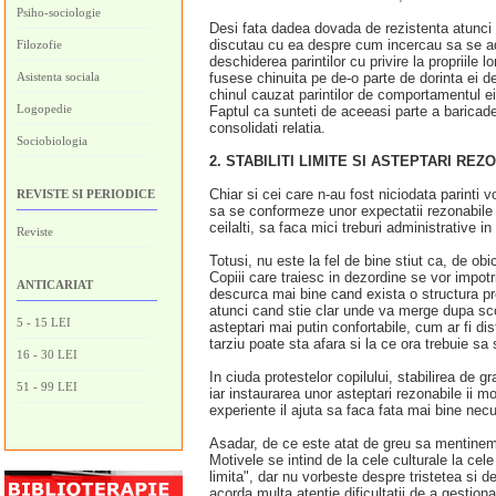
Psiho-sociologie
Desi fata dadea dovada de rezistenta atunci 
discutau cu ea despre cum incercau sa se adap
Filozofie
deschiderea parintilor cu privire la propriile
Asistenta sociala
fusese chinuita pe de-o parte de dorinta ei de 
chinul cauzat parintilor de comportamentul ei
Logopedie
Faptul ca sunteti de aceeasi parte a baricade
consolidati relatia.
Sociobiologia
2. STABILITI LIMITE SI ASTEPTARI REZ
Chiar si cei care n-au fost niciodata parinti v
REVISTE SI PERIODICE
sa se conformeze unor expectatii rezonabile d
ceilalti, sa faca mici treburi administrative i
Reviste
Totusi, nu este la fel de bine stiut ca, de obi
Copiii care traiesc in dezordine se vor impotr
ANTICARIAT
descurca mai bine cand exista o structura pred
atunci cand stie clar unde va merge dupa scoa
5 - 15 LEI
asteptari mai putin confortabile, cum ar fi d
tarziu poate sta afara si la ce ora trebuie sa
16 - 30 LEI
In ciuda protestelor copilului, stabilirea de gr
51 - 99 LEI
iar instaurarea unor asteptari rezonabile ii 
experiente il ajuta sa faca fata mai bine necu
Asadar, de ce este atat de greu sa mentinem a
Motivele se intind de la cele culturale la cel
limita", dar nu vorbeste despre tristetea si 
acorda multa atentie dificultatii de a gestio