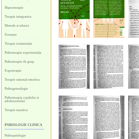
Hipnoterapie
Terapie integrativa
Metode si tehnici
Formare
Terapie existentiala
Psihoterapie experientiala
Psihoterapie de grup
Ergoterapie
Terapie rational-emotiva
Psihogenealogie
Psihoterapia copilului si
adolescentului
Terapie narativa
PSIHOLOGIE CLINICA
Psihopatologie