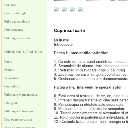
Psihiatrie
Neuropsihologie
Psihotraumatologie
Psihosomatica
Cuprinsul cartii
Psihologie medicala
Multumiri
Introducere
PSIHOLOGIE PRACTICA
Partea I:
Interventiile parintilor
1. Ce este de facut cand credeti ca fiul sau
Cuplu
2. Semnalele de alarma: lista alfabetica a s
Familie
3. Perturbari in dezvoltare: copilul ca intreg
4. Zece pasi pentru a va ajuta copilul sa re
Sexualitate
5. Gestionarea sentimentelor dumneavoastra 
Comunicare
Partea a II-a:
Interventiile specialistilor
Psihologie motivationala
6. Evaluarea si testarea: de ce, ce, cine si 
7. Intrebari despre tratament: cine sunt pers
Inteligenta
8. Psihoterapia si efectele sale secundare
9. Medicamentele si efectele lor secundare
Psihologia in business
10. Terapii complementare si alternative si e
11. Rolul jocului in psihoterapia individuala, 
Dezvoltare personala
12. Costurile tratamentului: bani, energie si 
Teste de autocunoastere