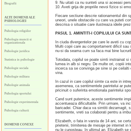
9. Nu uitati ca nu sunteti una si aceeasi per
Biografii
10. Aveti grija de propriile nevoi fizice si em
Fiecare sectiune descrie rationamentul din s
ALTE DOMENII ALE
uneori, unele obstacole cu care va puteti conf
PSIHOLOGIEI
descrisa o situatie care ilustreaza ideile pre
Psihologia religiilor
PASUL 1. AMINTITI-I COPILULUI CA SU
Psihologia muncii si
In ciuda divergentelor pe care le aveti cu cop
organizationala
Multi copii care au comportament dificil sau 
nu-si da seama cum sa faca mai bine lucruril
Psihologie juridica
Totodata, copilul se poate simti instrainat si
Statistica in psihologie
lumea in alb si negru. De multe ori, copiii int
Psihologie sociala
incerca sa se convinga pe sine si pe ceilalti 
vina.
Psihologie militara
In cazul in care copilul simte ca este in intr
Psihologie animala
asemenea, ca sentimentele parintelui ar pute
pricinuit o suferinta emotionala parintelui spo
Psihologia sportului
Cand sunt puternice, aceste sentimente impie
Psihologie experimentala
accentueaza dificultatile. Prin urmare, va in
baricadei. Chiar daca va simtiti dezamagit, spe
Psihologia culturii
sentimente, vreti sa colaborati pentru a imbun
Elizabeth, o fata in varsta de 14 ani, se cert
DOMENII CONEXE
prietenii, trimiterea de mesaje pe internet in
nu le cunosteau. In ultimul an, Elizabeth se 