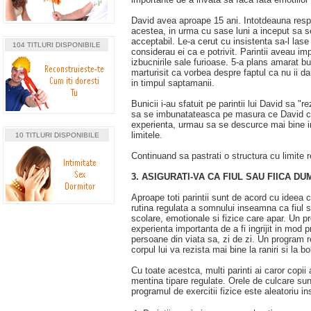
David avea aproape 15 ani. Intotdeauna respec
acestea, in urma cu sase luni a inceput sa s
acceptabil. Le-a cerut cu insistenta sa-l lase
104 TITLURI DISPONIBILE
considerau ei ca e potrivit. Parintii aveau im
izbucnirile sale furioase. 5-a plans amarat bu
marturisit ca vorbea despre faptul ca nu ii 
in timpul saptamanii.
Bunicii i-au sfatuit pe parintii lui David sa "r
sa se imbunatateasca pe masura ce David cr
experienta, urmau sa se descurce mai bine in
limitele.
10 TITLURI DISPONIBILE
Continuand sa pastrati o structura cu limite r
3. ASIGURATI-VA CA FIUL SAU FIICA 
Aproape toti parintii sunt de acord cu ideea c
rutina regulata a somnului inseamna ca fiul s
scolare, emotionale si fizice care apar. Un p
experienta importanta de a fi ingrijit in mod 
persoane din viata sa, zi de zi. Un program r
corpul lui va rezista mai bine la raniri si la b
Cu toate acestca, multi parinti ai caror copi
mentina tipare regulate. Orele de culcare sun
programul de exercitii fizice este aleatoriu i