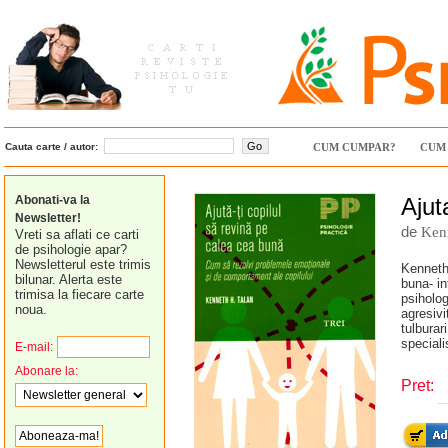
Cauta carte / autor:
CUM CUMPAR?
CUM 
Abonati-va la
Ajut
Newsletter!
de
Ken
Vreti sa aflati ce carti
de psihologie apar?
Newsletterul este trimis
Kenneth 
bilunar. Alerta este
buna- in
trimisa la fiecare carte
psiholog
noua.
agresivi
tulburar
specialis
E-mail:
Abonare la:
Pret: