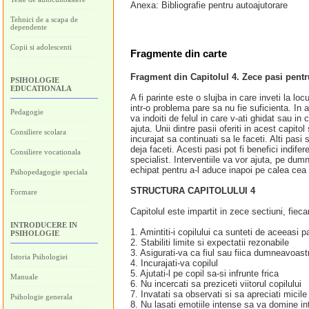
Anexa: Bibliografie pentru autoajutorare
Tehnici de a scapa de
dependente
Copii si adolescenti
Fragmente din carte
Fragment din Capitolul 4. Zece pasi pentr
PSIHOLOGIE
EDUCATIONALA
A fi parinte este o slujba in care inveti la l
intr-o problema pare sa nu fie suficienta. In
Pedagogie
va indoiti de felul in care v-ati ghidat sau in
ajuta. Unii dintre pasii oferiti in acest capito
Consiliere scolara
incurajat sa continuati sa le faceti. Alti pasi
deja faceti. Acesti pasi pot fi benefici indif
Consiliere vocationala
specialist. Interventiile va vor ajuta, pe dum
echipat pentru a-l aduce inapoi pe calea cea
Psihopedagogie speciala
STRUCTURA CAPITOLULUI 4
Formare
Capitolul este impartit in zece sectiuni, fieca
INTRODUCERE IN
1. Amintiti-i copilului ca sunteti de aceeasi p
PSIHOLOGIE
2. Stabiliti limite si expectatii rezonabile
3. Asigurati-va ca fiul sau fiica dumneavoastr
Istoria Psihologiei
4. Incurajati-va copilul
5. Ajutati-l pe copil sa-si infrunte frica
Manuale
6. Nu incercati sa preziceti viitorul copilului
7. Invatati sa observati si sa apreciati micile
Psihologie generala
8. Nu lasati emotiile intense sa va domine int