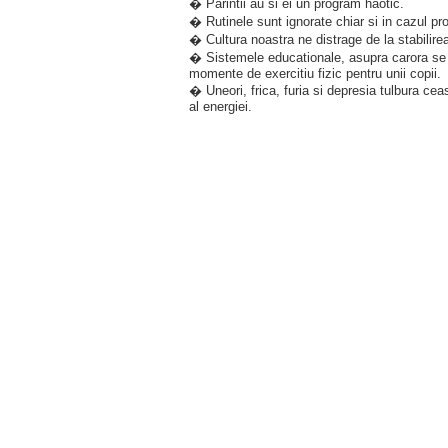
� Parintii au si ei un program haotic.
� Rutinele sunt ignorate chiar si in cazul pro
� Cultura noastra ne distrage de la stabilirea 
� Sistemele educationale, asupra carora se f
momente de exercitiu fizic pentru unii copii.
� Uneori, frica, furia si depresia tulbura ceas
al energiei.