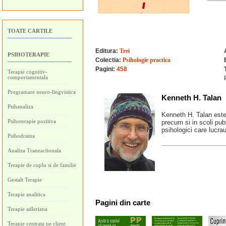
TOATE CARTILE
Editura:
Trei
PSIHOTERAPIE
Colectia:
Psihologie practica
Pagini:
458
Terapie cognitiv-
comportamentala
Programare neuro-lingvistica
Kenneth H. Talan
Psihanaliza
Kenneth H. Talan este m
Psihoterapie pozitiva
precum si in scoli publ
psihologici care lucr
Psihodrama
Analiza Tranzactionala
Terapie de cuplu si de familie
Gestalt Terapie
Terapie analitica
Pagini
din carte
Terapie adleriana
Terapie centrata pe client