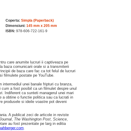
Coperta:
Simpla (Paperback)
Dimensiuni:
145 mm x 205 mm
ISBN:
978-606-722-161-9
ntru care anumite lucruri ii captiveaza pe
la baza comunicarii orale si a transmiterii
incipii de baza care fac ca tot felul de lucruri
 si filmulete postate pe YouTube.
 intermediul unei banale fripturi cu branza,
 cum a fost posibil ca un filmulet despre unul
ri. Indiferent ca sunteti managerul unei mari
a obtine o functie politica sau ca lucrati in
e produsele si ideile voastre pot deveni
ia. A publicat zeci de articole in reviste
Journal
,
The Washington Post
,
Science
,
etare au fost prezentate pe larg in editia
nahberger.com
.