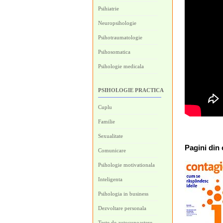
Psihiatrie
Neuropsihologie
Psihotraumatologie
Psihosomatica
Psihologie medicala
PSIHOLOGIE PRACTICA
Cuplu
Familie
Sexualitate
Pagini
din 
Comunicare
Psihologie motivationala
Inteligenta
Psihologia in business
Dezvoltare personala
Teste de autocunoastere