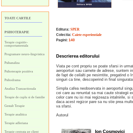
TOATE CARTILE
Editura:
SPER
PSIHOTERAPIE
Colectia:
Caiete experientiale
Pagini:
140
Terapie cognitiv-
comportamentala
Programare neuro-lingvistica
Descrierea editorului
Psihanaliza
Viata pe cont propriu se poate sfarsi in urmat
aeroporturi sau carnete de adrese, suntem in
Psihoterapie pozitiva
de fapt de ceilalti pe nesimtite, pregatind o I
singuri ca tine, descoperind in final singurat
Psihodrama
Simpla cafea neobservata in aeroportul singur
Analiza Tranzactionala
cei care au renuntat sa mai caute strategii e
celor care nu isi mai regizeaza intalnirile, si 
Terapie de cuplu si de familie
daca acest regizor pare sa nu stie prea multe
Gestalt Terapie
va sfarsi.
Terapie analitica
Autorul
Terapie adleriana
Ion Cosmovici
Terapie centrata pe client