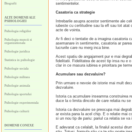
sentimentelor.
Biografii
Casatoria ca strategie
ALTE DOMENII ALE
Intrebarile asupra acestor sentimente ale celu
PSIHOLOGIEI
iubeste cu certitudine sau la efl sau tot atat
acte de vointa.
Psihologia religiilor
Ar fi deci o tentatie de a imagina casatoria c
Psihologia muncii si
organizationala
asemanare in sentimente, casatoria ar parea
lucrurile care nu merg inca bine.
Psihologie juridica
Acest spatiu de angajament pur e mai degraba 
Statistica in psihologie
fidelitatii. Fidelitatea de acest tip insa nu e
clar in ce masura iubirea e prioritara pe termen
Psihologie sociala
Acumulare sau dezvaluire?
Psihologie militara
Prin urmare e nevoie de istorie mai mult deca
Psihologie animala
dezvaluire.
Psihologia sportului
Istoria ca acumulare inseamna construirea 
duce la o limita dincolo de care relatia nu se
Psihologie experimentala
Istoria ca dezvaluire se preocupa mai degraba
Psihologia culturii
ar exista pana la acel chip. E o relatie mai 
si un nou tip de pariu: pariul ca relatia se 
DOMENII CONEXE
E adevarat ca celalalt, la finalul acestui dru
stiu. Totusi, formula stiu ca te stiu poate ins