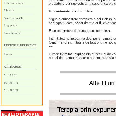
Psiho-sociologie
o calatorie pur subiectiva, la capatul careia c
Filozofie
Un centimetru de intimitate
Asistenta sociala
Sigur, o cunoastere completa a celuilalt (si d
acel spatiu care, oricat de mic ar fi, chiar da
Logopedie
E un centimetru de cunoastere completa.
Sociobiologia
Intimitatea nu inseamna deci pur si simplu c
Centrimetrul intimitatii e de fapt o lume noua
REVISTE SI PERIODICE
ea.
Lumea intimitatii explica din punctul ei de v
Reviste
puteai da seama, ci doar o nuanta invizibila a 
ANTICARIAT
5 - 15 LEI
Alte titlu
16 - 30 LEI
51 - 99 LEI