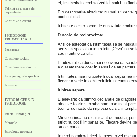
el, instinctiv incerci sa verifici pariul: in fi
Tehnici de a scapa de
E o descoperire absoluta: nu poti sti ce vei 
dependente
ocol celuilalt.
Copii si adolescenti
Iubirea e deci o forma de curiozitate confirm
Dincolo de reciprocitate
PSIHOLOGIE
EDUCATIONALA
Ar fi de asteptat ca intimitatea sa se nasca 
senzatia speciala a intimitatii. „Ceva” nu se 
Pedagogie
sau mentine cu sila.
Consiliere scolara
E adevarat ca doi oameni convinsi ca se iube
e o asemanare doar in sensul ca au parcurs am
Consiliere vocationala
Intimitatea insa nu poate fi doar depasirea in
Psihopedagogie speciala
fiecare o vede in ochii celuilalt inseamna ceva
Formare
Iubirea separa
E adevarat ca printr-o declaratie de dragoste
INTRODUCERE IN
PSIHOLOGIE
afective foarte schimbatoare, asa incat pare
tocmai se naste da impresia ca s-a intamplat
Istoria Psihologiei
Minunea insa nu e chiar atat de reusita, pent
strict nu pot fi impartasite. Fiecare devine pe
Manuale
sa desparta.
Psihologie generala
In mod paradoxal deci, la acest nivel esenta i