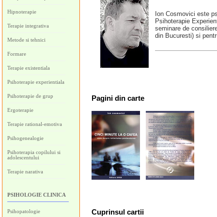
Hipnoterapie
Ion Cosmovici este psi
Psihoterapie Experienti
Terapie integrativa
seminare de consiliere 
din Bucuresti) si pent
Metode si tehnici
Formare
Terapie existentiala
Psihoterapie experientiala
Psihoterapie de grup
Pagini
din carte
Ergoterapie
Terapie rational-emotiva
Psihogenealogie
Psihoterapia copilului si
adolescentului
Terapie narativa
PSIHOLOGIE CLINICA
Cuprinsul cartii
Psihopatologie