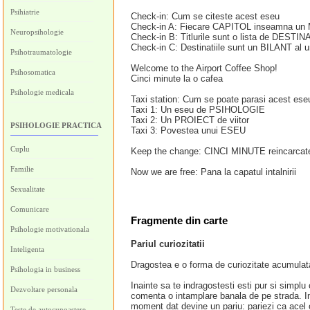
Psihiatrie
Check-in: Cum se citeste acest eseu
Check-in A: Fiecare CAPITOL inseamna un
Neuropsihologie
Check-in B: Titlurile sunt o lista de DESTINA
Check-in C: Destinatiile sunt un BILANT al une
Psihotraumatologie
Welcome to the Airport Coffee Shop!
Psihosomatica
Cinci minute la o cafea
Psihologie medicala
Taxi station: Cum se poate parasi acest ese
Taxi 1: Un eseu de PSIHOLOGIE
Taxi 2: Un PROIECT de viitor
PSIHOLOGIE PRACTICA
Taxi 3: Povestea unui ESEU
Cuplu
Keep the change: CINCI MINUTE reincarcat
Familie
Now we are free: Pana la capatul intalnirii
Sexualitate
Comunicare
Fragmente din carte
Psihologie motivationala
Pariul curiozitatii
Inteligenta
Dragostea e o forma de curiozitate acumulat
Psihologia in business
Inainte sa te indragostesti esti pur si simplu 
Dezvoltare personala
comenta o intamplare banala de pe strada. In
moment dat devine un pariu: pariezi ca acel 
Teste de autocunoastere