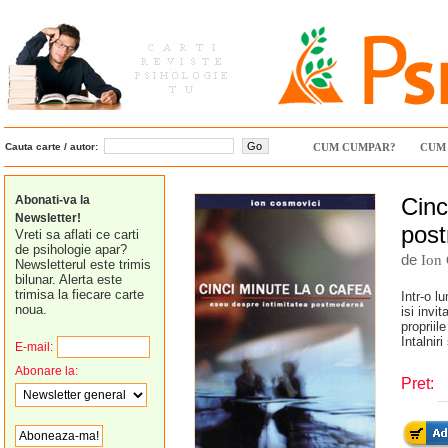
Cauta carte / autor:
CUM CUMPAR?
CUM 
Abonati-va la
Cinc
Newsletter!
pos
Vreti sa aflati ce carti
de psihologie apar?
de
Ion
Newsletterul este trimis
bilunar. Alerta este
trimisa la fiecare carte
Intr-o l
noua.
isi invi
propriil
Intalnir
E-mail:
Abonare la:
Pret: