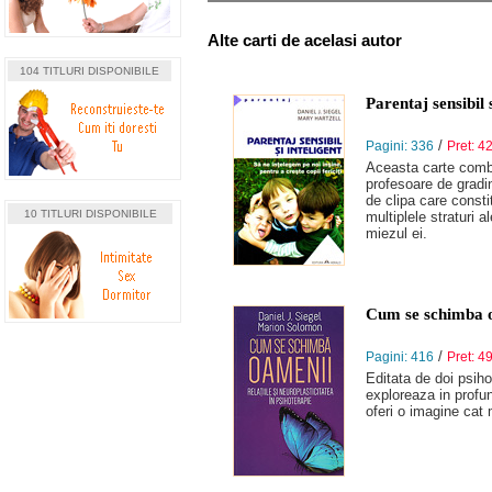
Alte carti de acelasi autor
104 TITLURI DISPONIBILE
Parentaj sensibil s
/
Pagini: 336
Pret: 42
Aceasta carte combi
profesoare de gradini
de clipa care consti
10 TITLURI DISPONIBILE
multiplele straturi a
miezul ei.
Cum se schimba oa
/
Pagini: 416
Pret: 49
Editata de doi psiho
exploreaza in profun
oferi o imagine cat