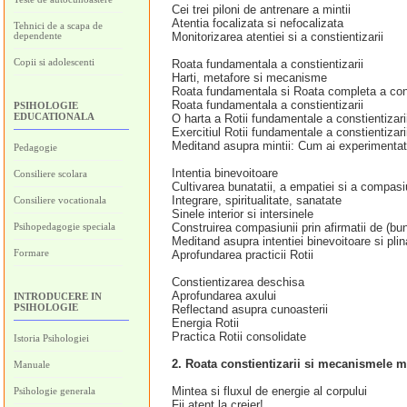
Cei trei piloni de antrenare a mintii
Atentia focalizata si nefocalizata
Tehnici de a scapa de
dependente
Monitorizarea atentiei si a constientizarii
Copii si adolescenti
Roata fundamentala a constientizarii
Harti, metafore si mecanisme
Roata fundamentala si Roata completa a cons
Roata fundamentala a constientizarii
PSIHOLOGIE
EDUCATIONALA
O harta a Rotii fundamentale a constientizari
Exercitiul Rotii fundamentale a constientizari
Meditand asupra mintii: Cum ai experimentat
Pedagogie
Intentia binevoitoare
Consiliere scolara
Cultivarea bunatatii, a empatiei si a compasiu
Integrare, spiritualitate, sanatate
Consiliere vocationala
Sinele interior si intersinele
Psihopedagogie speciala
Construirea compasiunii prin afirmatii de (bun
Meditand asupra intentiei binevoitoare si pl
Formare
Aprofundarea practicii Rotii
Constientizarea deschisa
Aprofundarea axului
INTRODUCERE IN
PSIHOLOGIE
Reflectand asupra cunoasterii
Energia Rotii
Practica Rotii consolidate
Istoria Psihologiei
2. Roata constientizarii si mecanismele mi
Manuale
Mintea si fluxul de energie al corpului
Psihologie generala
Fii atent la creier!