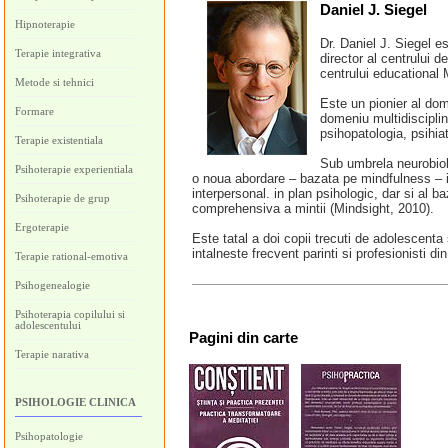
Daniel J. Siegel
Hipnoterapie
Dr. Daniel J. Siegel es
Terapie integrativa
director al centrului d
centrului educational 
Metode si tehnici
Este un pionier al do
Formare
domeniu multidisciplina
psihopatologia, psihiat
Terapie existentiala
Sub umbrela neurobiolo
Psihoterapie experientiala
o noua abordare – bazata pe mindfulness – in 
interpersonal. in plan psihologic, dar si al ba
Psihoterapie de grup
comprehensiva a mintii (Mindsight, 2010).
Ergoterapie
Este tatal a doi copii trecuti de adolescenta s
intalneste frecvent parinti si profesionisti di
Terapie rational-emotiva
Psihogenealogie
Psihoterapia copilului si
adolescentului
Pagini
din carte
Terapie narativa
PSIHOLOGIE CLINICA
Psihopatologie