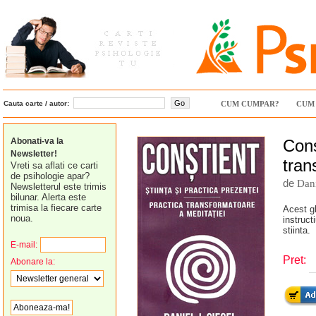
Cauta carte / autor:
CUM CUMPAR?
CUM 
Abonati-va la
Cons
Newsletter!
tran
Vreti sa aflati ce carti
de psihologie apar?
de
Dani
Newsletterul este trimis
bilunar. Alerta este
trimisa la fiecare carte
Acest gh
noua.
instruct
stiinta.
E-mail:
Pret:
Abonare la: