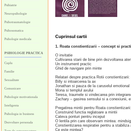
Psihiatrie
Neuropsihologie
Psihotraumatologie
Psihosomatica
Cuprinsul cartii
Psihologie medicala
1. Roata constientizarii – concept si pract
PSIHOLOGIE PRACTICA
O invitatie
Cultivarea starii de bine prin dezvoltarea atent
Cuplu
Un instrument practic
Ghid de navigare prin minte
Familie
Relatari despre practica Rotii constientizarii
Sexualitate
Billy si intoarcerea la ax
Jonathan si pauza de la caruselul emotional
Comunicare
Mona si templul axului
Teresa, traumele si vindecarea prin integrare
Psihologie motivationala
Zachary – gasirea sensului si a conexiunii, e
Inteligenta
Pregatirea mintii pentru Roata constientizarii
Construind functia reglatoare a mintii
Psihologia in business
Cateva ponturi pentru inceput
O lentila prin care observam mintea: mindsig
Dezvoltare personala
Constientizarea respiratiei pentru a stabiliza 
Ce este mintea?
Teste de autocunoastere