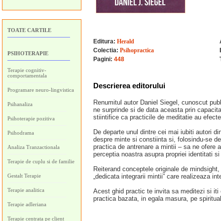
TOATE CARTILE
Editura:
Herald
Colectia:
Psihopractica
PSIHOTERAPIE
Pagini:
448
Terapie cognitiv-
comportamentala
Descrierea editorului
Programare neuro-lingvistica
Renumitul autor Daniel Siegel, cunoscut public
Psihanaliza
ne surprinde si de data aceasta prin capacita
stiintifice ca practicile de meditatie au efec
Psihoterapie pozitiva
De departe unul dintre cei mai iubiti autori di
Psihodrama
despre minte si constiinta si, folosindu-se d
practica de antrenare a mintii – sa ne ofere ac
Analiza Tranzactionala
perceptia noastra asupra propriei identitati si
Terapie de cuplu si de familie
Reiterand conceptele originale de mindsight, 
Gestalt Terapie
„dedicata integrarii mintii” care realizeaza inte
Terapie analitica
Acest ghid practic te invita sa meditezi si it
practica bazata, in egala masura, pe spirituali
Terapie adleriana
Terapie centrata pe client