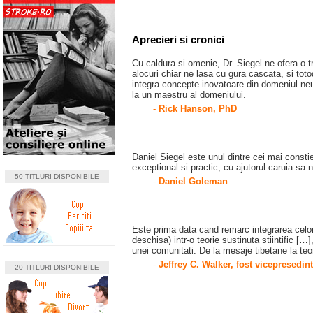
Aprecieri si cronici
Cu caldura si omenie, Dr. Siegel ne ofera o tr
alocuri chiar ne lasa cu gura cascata, si tot
integra concepte inovatoare din domeniul neuro
la un maestru al domeniului.
-
Rick Hanson, PhD
Daniel Siegel este unul dintre cei mai consti
exceptional si practic, cu ajutorul caruia sa 
50 TITLURI DISPONIBILE
-
Daniel Goleman
Este prima data cand remarc integrarea celor t
deschisa) intr-o teorie sustinuta stiintific […
unei comunitati. De la mesaje tibetane la teo
-
Jeffrey C. Walker, fost vicepresed
20 TITLURI DISPONIBILE