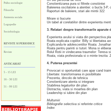
Psiho-sociologie
Constientizarea pura si filtrele constiintei
Baleierea oscilatorie a atentiei: o bucla 3-P, o
Filozofie
Raporturi de baleiere, stari ale mintii 322
Asistenta sociala
Mirare si bucurie
Un tabel al corelatiilor dintre experienta me
Logopedie
3. Relatari despre transformarile aparute d
Sociobiologia
Experienta axului si viata din perspectiva plan
Roata explicata copiilor: Billy si libertatea ax
REVISTE SI PERIODICE
Explicandu-le adolescentilor Roata: Jonathan s
Roata pentru parinti si tutori: Mona si eliberar
Rolul Rotii in vindecarea traumelor: Teresa si
Reviste
Roata, viata profesionala si o minte trezita:
4. Puterea prezentei
ANTICARIAT
Provocari si oportunitati care apar cand traim
5 - 15 LEI
Libertate: transformarea in posibilitate
Prezenta, dincolo de tehnica
16 - 30 LEI
Constientizare atenta si integrare
Stabilirea legaturilor din plan
51 - 99 LEI
Distractia, viata si moartea din plan
Leadership si iubire din plan
Multumiri
Bibliografie selectiva si referinte critice
Index