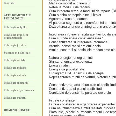
Biografii
Mana ca model al creierului
Reteaua modului de repaus
Cum integram reteaua modului de repaus (
Cum slabim perceptia sinelui izolat
ALTE DOMENII ALE
PSIHOLOGIEI
Agatare versus atasament
Al patrulea segment al circumferintei si minte
Dezvoltarea unui creier integrat prin antrenar
Psihologia religiilor
Integrarea in creier si spita atentiei focalizat
Psihologia muncii si
organizationala
Cum si unde apare constientizarea?
Constientizarea si integrarea informatiei
Psihologie juridica
Atentia, constiinta si creierul social
Axul cunoasterii si posibilele mecanisme ale 
Statistica in psihologie
Natura energiei, energia mintii
Psihologie sociala
Stiinta, energia si experienta
Energia naturii
Psihologie militara
Energia ca probabilitate
O diagrama 3-P a fluxului de energie
Psihologie animala
Reprezentarea mintii ca varfuri, platouri si plan
Psihologia sportului
Constientizarea, axul si un plan al posibilitati
Constientizarea si planul posibilitatii
Psihologie experimentala
Corelatele de constiinta pura ale creierului
Psihologia culturii
Filtrele constiintei
Filtrele constiintei si organizarea experientei
Cum ne influenteaza simtul realitatii proces
DOMENII CONEXE
Platourile, „sinele” si reteaua modului de rep
Un set personal de filtre