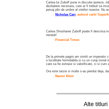
Cartea lui Zuboff pune in discutie ipoteze, r
dezbatere necesara, care ar fi trebuit sa in
peisaj plin de umbre al vietilor noastre. Nu a
-
Nicholas Carr
, autorul cartii Superfi
Cartea Shoshanei Zuboff poate fi descrisa in
neratat!
-
Financial Times
De la primele pagini am simtit un imperativ c
o luciditate formidabila si cu un curaj mora
care sa fie extrase si valorificate, ci si cum
Ora este tarzie si multe s-au pierdut deja, 
-
Naomi Klein
Alte titlu