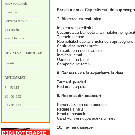
Psiho-sociologie
Partea a doua. Capitalismul de supraveg
Filozofie
7. Afacerea cu realitatea
Asistenta sociala
Imperativul predictiei
Logopedie
Cucerirea cu blandete a animalelor nelngradi
Turmele umane
Sociobiologia
Realpolitikul capitalismului de supraveghere
Certitudine pentru profit
Executarea necontractului
REVISTE SI PERIODICE
Inevitabilismul
Oamenii l-au facut
Reviste
Campania pe teren
8. Redarea - de la experienta la date
ANTICARIAT
Termenii p-redarii
Redarea corpului
5 - 15 LEI
9. Redarea din adancuri
16 - 30 LEI
Personalizarea ca o cucerire
51 - 99 LEI
Redarea sinelui
Emotia masinala
Cand vor veni dupa adevarul meu
10. Fa-i sa danseze