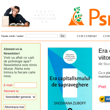
Cauta carte / autor:
CUM CUMPAR?
CUM 
Abonati-va la
Era 
Newsletter!
viit
Vreti sa aflati ce carti
de psihologie apar?
de
Sho
Newsletterul este trimis
bilunar. Alerta este
trimisa la fiecare carte
Cu o pla
noua.
inaintar
E-mail:
Pret:
Abonare la: