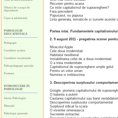
Recviem pentru acasa
Ce este capitalismul de supraveghere?
Tehnici de a scapa de
dependente
Fara precedent
Papusarul, nu papusa
Copii si adolescenti
Linia generala, tematicile si sursele acestei c
PSIHOLOGIE
Partea intai. Fundamentele capitalismulu
EDUCATIONALA
2. 9 august 2011 - pregatirea scenei pent
Pedagogie
Miracolul Apple
Consiliere scolara
Cele doua modernitati
Habitatul neoliberal
Consiliere vocationala
Instabilitatea celei de a doua modernitati
O a treia modernitate
Psihopedagogie speciala
Capitalismul de supraveghere umple golul
Pentru un viitor uman
Formare
Numirea si imblanzirea
3. Descoperirea surplusului comportamen
INTRODUCERE IN
PSIHOLOGIE
Google, pioniera capitalismului de supraveg
O balanta a puterii
Istoria Psihologiei
Cautarea capitalismului sau banii nerabdatori
Descoperirea surplusului comportamental
Manuale
Surplusul ridicat la scara
O inventie omeneasca
Psihologie generala
Secretele extractiei