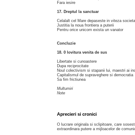
Fara iesire
17. Dreptul la sanctuar
Celalalt cel Mare depaseste in viteza societ
Justitia la noua frontiera a puterii
Pentru orice unicorn exista un vanator
Concluzie
18. 0 lovitura venita de sus
Libertate si cunoastere
Dupa reciprocitate
Noul colectivism si stapanii lui, maestri ai i
Capitalismul de supraveghere si democratia
Sa fim frictiunea
Multumiri
Note
Aprecieri si cronici
O lucrare originala si sclipitoare, care sosest
extraordinara putere a mijloacelor de comunic