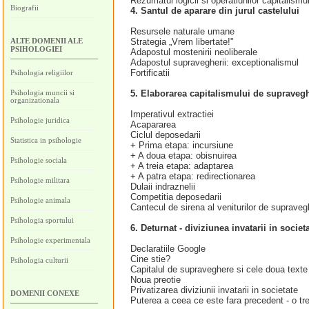
Rezumatul logicii si operatiunilor capitalism
Biografii
4. Santul de aparare din jurul castelului
Resursele naturale umane
ALTE DOMENII ALE
Strategia „Vrem libertate!"
PSIHOLOGIEI
Adapostul mostenirii neoliberale
Adapostul supravegherii: exceptionalismul
Fortificatii
Psihologia religiilor
Psihologia muncii si
5. Elaborarea capitalismului de supraveghe
organizationala
Imperativul extractiei
Psihologie juridica
Acapararea
Ciclul deposedarii
Statistica in psihologie
+ Prima etapa: incursiune
+ A doua etapa: obisnuirea
Psihologie sociala
+ A treia etapa: adaptarea
+ A patra etapa: redirectionarea
Psihologie militara
Dulaii indraznelii
Competitia deposedarii
Psihologie animala
Cantecul de sirena al veniturilor de supraveg
Psihologia sportului
6. Deturnat - diviziunea invatarii in societ
Psihologie experimentala
Declaratiile Google
Cine stie?
Psihologia culturii
Capitalul de supraveghere si cele doua texte
Noua preotie
Privatizarea diviziunii invatarii in societate
DOMENII CONEXE
Puterea a ceea ce este fara precedent - o tre