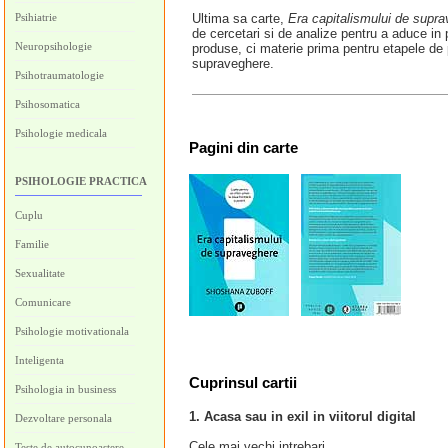
Psihiatrie
Ultima sa carte,
Era capitalismului de suprav
de cercetari si de analize pentru a aduce in pr
Neuropsihologie
produse, ci materie prima pentru etapele de
supraveghere.
Psihotraumatologie
Psihosomatica
Psihologie medicala
Pagini
din carte
PSIHOLOGIE PRACTICA
Cuplu
Familie
Sexualitate
Comunicare
Psihologie motivationala
Inteligenta
Cuprinsul cartii
Psihologia in business
1. Acasa sau in exil in viitorul digital
Dezvoltare personala
Cele mai vechi intrebari
Teste de autocunoastere