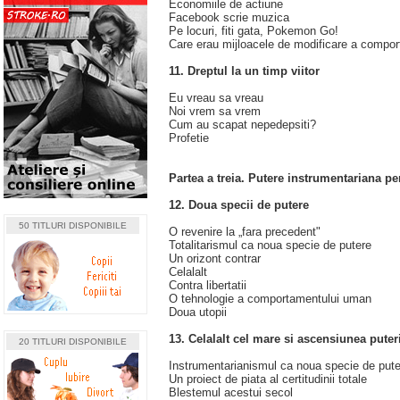
Economiile de actiune
Facebook scrie muzica
Pe locuri, fiti gata, Pokemon Go!
Care erau mijloacele de modificare a compor
11. Dreptul la un timp viitor
Eu vreau sa vreau
Noi vrem sa vrem
Cum au scapat nepedepsiti?
Profetie
Partea a treia. Putere instrumentariana pe
12. Doua specii de putere
50 TITLURI DISPONIBILE
O revenire la „fara precedent"
Totalitarismul ca noua specie de putere
Un orizont contrar
Celalalt
Contra libertatii
O tehnologie a comportamentului uman
Doua utopii
13. Celalalt cel mare si ascensiunea puter
20 TITLURI DISPONIBILE
Instrumentarianismul ca noua specie de pute
Un proiect de piata al certitudinii totale
Blestemul acestui secol