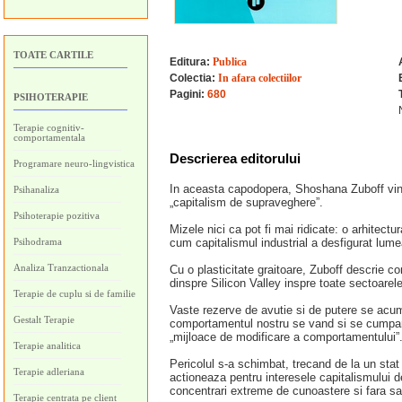
TOATE CARTILE
Editura:
Publica
Colectia:
In afara colectiilor
Pagini:
680
PSIHOTERAPIE
Terapie cognitiv-
comportamentala
Descrierea editorului
Programare neuro-lingvistica
In aceasta capodopera, Shoshana Zuboff vine 
Psihanaliza
„capitalism de supraveghere”.
Psihoterapie pozitiva
Mizele nici ca pot fi mai ridicate: o arhitec
Psihodrama
cum capitalismul industrial a desfigurat lume
Analiza Tranzactionala
Cu o plasticitate graitoare, Zuboff descrie c
dinspre Silicon Valley inspre toate sectoarel
Terapie de cuplu si de familie
Vaste rezerve de avutie si de putere se acumul
Gestalt Terapie
comportamentul nostru se vand si se cumpara 
„mijloace de modificare a comportamentului”
Terapie analitica
Pericolul s-a schimbat, trecand de la un stat t
Terapie adleriana
actioneaza pentru interesele capitalismului d
concentrari extreme de cunoastere si fara s
Terapie centrata pe client