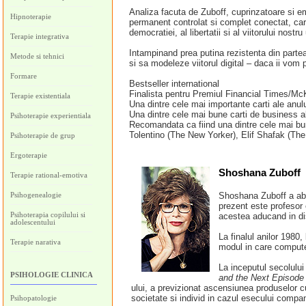
Analiza facuta de Zuboff, cuprinzatoare si em
Hipnoterapie
permanent controlat si complet conectat, car
democratiei, al libertatii si al viitorului nostr
Terapie integrativa
Intampinand prea putina rezistenta din partea
Metode si tehnici
si sa modeleze viitorul digital – daca ii vom 
Formare
Bestseller international
Finalista pentru Premiul Financial Times/Mc
Terapie existentiala
Una dintre cele mai importante carti ale anu
Una dintre cele mai bune carti de business 
Psihoterapie experientiala
Recomandata ca fiind una dintre cele mai bun
Tolentino (The New Yorker), Elif Shafak (The
Psihoterapie de grup
Ergoterapie
Shoshana Zuboff
Terapie rational-emotiva
Psihogenealogie
Shoshana Zuboff a abso
prezent este profesor
Psihoterapia copilului si
acestea aducand in dis
adolescentului
La finalul anilor 1980,
Terapie narativa
modul in care compute
La inceputul secolului
PSIHOLOGIE CLINICA
and the Next Episode 
ului, a previzionat ascensiunea produselor cu
societate si individ in cazul esecului compan
Psihopatologie