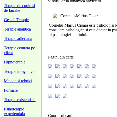
si rolul lor in dinamica anxietatii.
Terapie de cuplu si
de familie
Corneliu-Marius Cioara
Gestalt Terapie
Corneliu-Marius Cioara este psiholog si l
Terapie analitica
consiliere psihologica si este doctor in ps
al psihologiei sportului.
Terapie adleriana
Terapie centrata pe
client
Pagini
din carte
Hipnoterapie
Terapie integrativa
Metode si tehnici
Formare
Terapie existentiala
Psihoterapie
experientiala
Cuprinsul cartii