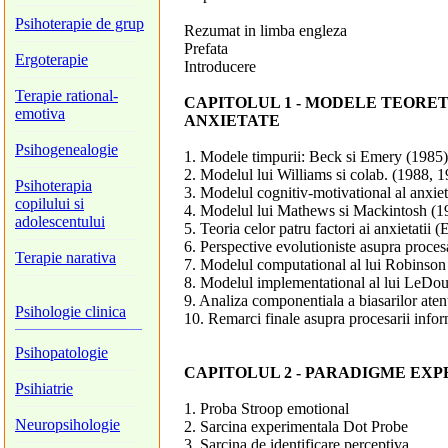
Psihoterapie de grup
Rezumat in limba engleza
Prefata
Ergoterapie
Introducere
Terapie rational-
CAPITOLUL 1 - MODELE TEORET
emotiva
ANXIETATE
Psihogenealogie
1. Modele timpurii: Beck si Emery (1985
2. Modelul lui Williams si colab. (1988, 
Psihoterapia
3. Modelul cognitiv-motivational al anxie
copilului si
4. Modelul lui Mathews si Mackintosh (1
adolescentului
5. Teoria celor patru factori ai anxietatii
6. Perspective evolutioniste asupra proce
Terapie narativa
7. Modelul computational al lui Robinson
8. Modelul implementational al lui LeDo
9. Analiza componentiala a biasarilor aten
Psihologie clinica
10. Remarci finale asupra procesarii infor
Psihopatologie
CAPITOLUL 2 - PARADIGME EXP
Psihiatrie
1. Proba Stroop emotional
Neuropsihologie
2. Sarcina experimentala Dot Probe
3. Sarcina de identificare perceptiva