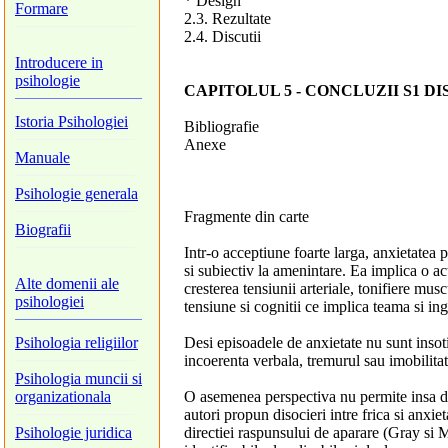
* Design
Formare
2.3. Rezultate
2.4. Discutii
Introducere in
psihologie
CAPITOLUL 5 - CONCLUZII S1 DI
Istoria Psihologiei
Bibliografie
Anexe
Manuale
Psihologie generala
Fragmente din carte
Biografii
Intr-o acceptiune foarte larga, anxietatea 
si subiectiv la amenintare. Ea implica o act
Alte domenii ale
cresterea tensiunii arteriale, tonifiere mus
psihologiei
tensiune si cognitii ce implica teama si ing
Psihologia religiilor
Desi episoadele de anxietate nu sunt inso
incoerenta verbala, tremurul sau imobilit
Psihologia muncii si
organizationala
O asemenea perspectiva nu permite insa dif
autori propun disocieri intre frica si anxi
Psihologie juridica
directiei raspunsului de aparare (Gray si