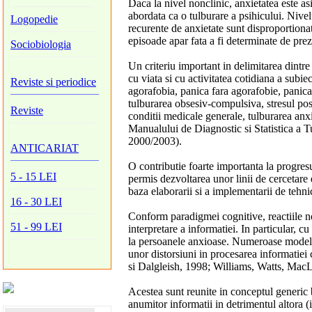
Daca la nivel nonclinic, anxietatea este asi
abordata ca o tulburare a psihicului. Nivel
Logopedie
recurente de anxietate sunt disproportiona
episoade apar fata a fi determinate de prez
Sociobiologia
Un criteriu important in delimitarea dintre
cu viata si cu activitatea cotidiana a subie
Reviste si periodice
agorafobia, panica fara agorafobie, panica 
tulburarea obsesiv-compulsiva, stresul post
Reviste
conditii medicale generale, tulburarea anx
Manualului de Diagnostic si Statistica a 
2000/2003).
ANTICARIAT
O contributie foarte importanta la progresu
5 - 15 LEI
permis dezvoltarea unor linii de cercetare
baza elaborarii si a implementarii de tehni
16 - 30 LEI
Conform paradigmei cognitive, reactiile no
51 - 99 LEI
interpretare a informatiei. In particular, c
la persoanele anxioase. Numeroase modele t
unor distorsiuni in procesarea informatiei
si Dalgleish, 1998; Williams, Watts, Mac
Acestea sunt reunite in conceptul generic 
anumitor informatii in detrimentul altora (