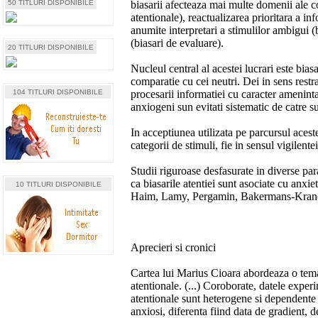
50 TITLURI DISPONIBILE
biasarii afecteaza mai multe domenii ale cog
atentionale), reactualizarea prioritara a i
anumite interpretari a stimulilor ambigui (
(biasari de evaluare).
20 TITLURI DISPONIBILE
Nucleul central al acestei lucrari este bias
comparatie cu cei neutri. Dei in sens rest
104 TITLURI DISPONIBILE
procesarii informatiei cu caracter amenintato
anxiogeni sun evitati sistematic de catre su
In acceptiunea utilizata pe parcursul aceste
categorii de stimuli, fie in sensul vigilentei 
Studii riguroase desfasurate in diverse par
ca biasarile atentiei sunt asociate cu anxiet
10 TITLURI DISPONIBILE
Haim, Lamy, Pergamin, Bakermans-Kranen
Aprecieri si cronici
Cartea lui Marius Cioara abordeaza o tema i
atentionale. (...) Coroborate, datele experi
atentionale sunt heterogene si dependente d
anxiosi, diferenta fiind data de gradient, d