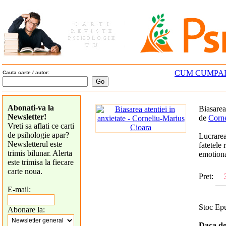
CUM CUMPA
Cauta carte / autor:
Abonati-va la
Biasarea 
Newsletter!
de
Corne
Vreti sa aflati ce carti
de psihologie apar?
Lucrarea
Newsletterul este
fatetele 
trimis bilunar. Alerta
emotiona
este trimisa la fiecare
carte noua.
Pret:
E-mail:
Stoc Epu
Abonare la:
Daca dor