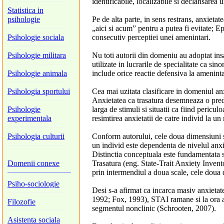
identificabile, localizabile si declansarea 
Statistica in
psihologie
Pe de alta parte, in sens restrans, anxieta
„aici si acum” pentru a putea fi evitate; Ep
Psihologie sociala
consecutiv perceptiei unei amenintari.
Psihologie militara
Nu toti autorii din domeniu au adoptat ins
utilizate in lucrarile de specialitate ca s
Psihologie animala
include orice reactie defensiva la ameninta
Psihologia sportului
Cea mai uzitata clasificare in domeniul anx
Anxietatea ca trasatura desemneaza o predi
Psihologie
larga de stimuli si situatii ca fiind pericul
experimentala
resimtirea anxietatii de catre individ la u
Psihologia culturii
Conform autorului, cele doua dimensiuni sun
un individ este dependenta de nivelul anxiet
Distinctia conceptuala este fundamentata s
Domenii conexe
Trasatura (eng. State-Trait Anxiety Inve
prin intermendiul a doua scale, cele doua
Psiho-sociologie
Desi s-a afirmat ca incarca masiv anxietate
1992; Fox, 1993), STAI ramane si la ora act
Filozofie
segmentul nonclinic (Schrooten, 2007).
Asistenta sociala