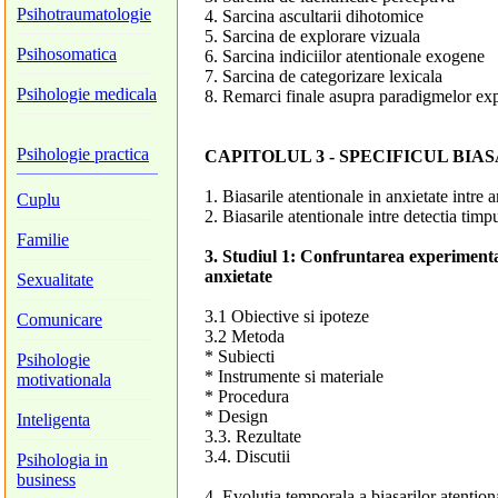
Psihotraumatologie
4. Sarcina ascultarii dihotomice
5. Sarcina de explorare vizuala
Psihosomatica
6. Sarcina indiciilor atentionale exogene
7. Sarcina de categorizare lexicala
Psihologie medicala
8. Remarci finale asupra paradigmelor exper
Psihologie practica
CAPITOLUL 3 - SPECIFICUL BI
1. Biasarile atentionale in anxietate intre
Cuplu
2. Biasarile atentionale intre detectia timp
Familie
3. Studiul 1: Confruntarea experimental
anxietate
Sexualitate
3.1 Obiective si ipoteze
Comunicare
3.2 Metoda
* Subiecti
Psihologie
* Instrumente si materiale
motivationala
* Procedura
* Design
Inteligenta
3.3. Rezultate
3.4. Discutii
Psihologia in
business
4. Evolutia temporala a biasarilor atentiona