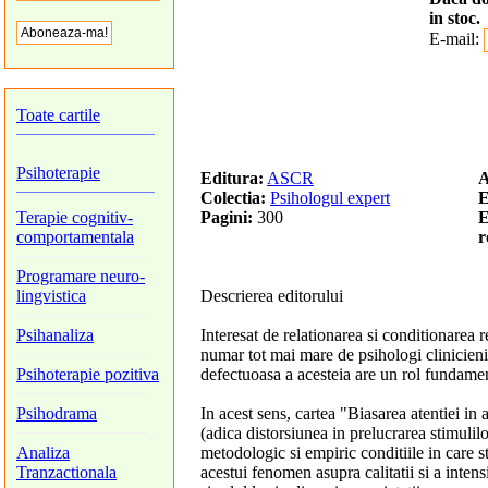
in stoc.
E-mail:
Toate cartile
Psihoterapie
Editura:
ASCR
A
Colectia:
Psihologul expert
E
Terapie cognitiv-
Pagini:
300
E
comportamentala
r
Programare neuro-
lingvistica
Descrierea editorului
Psihanaliza
Interesat de relationarea si conditionarea r
numar tot mai mare de psihologi clinicieni
Psihoterapie pozitiva
defectuoasa a acesteia are un rol fundamen
Psihodrama
In acest sens, cartea "Biasarea atentiei in 
(adica distorsiunea in prelucrarea stimulilo
Analiza
metodologic si empiric conditiile in care s
Tranzactionala
acestui fenomen asupra calitatii si a intensi