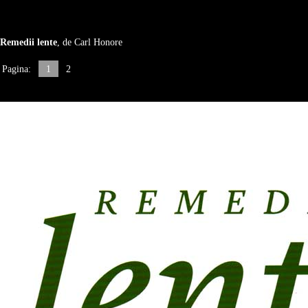
Remedii lente
, de Carl Honore
Pagina:
1
2