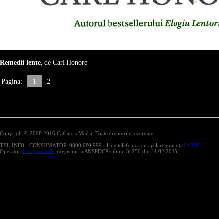
Remedii lente
, de Carl Honore
Pagina:
1
2
Copyright © 2008-2016 Catharsis Media. Toate drepturile rezervate.
TEL INFO - CONSUMATOR: 0800 080 999 - linie telefonica cu apelare gratuita |
ANPC
Operator
date personale
inregistrat la ANSPDCP sub nr. 34250 din 24.02.2015