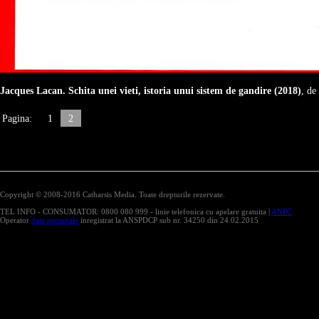
Jacques Lacan. Schita unei vieti, istoria unui sistem de gandire (2018)
, de
Pagina:
1
2
Copyright © 2008-2016 Catharsis Media. Toate drepturile rezervate.
TEL INFO - CONSUMATOR: 0800 080 999 - linie telefonica cu apelare gratuita |
ANPC
Operator
date personale
inregistrat la ANSPDCP sub nr. 34250 din 24.02.2015