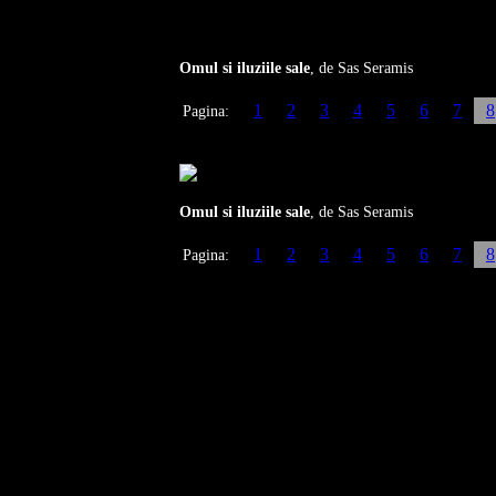
Omul si iluziile sale
, de Sas Seramis
1
2
3
4
5
6
7
8
Pagina:
Omul si iluziile sale
, de Sas Seramis
1
2
3
4
5
6
7
8
Pagina: