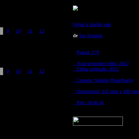
Omul si iluziile sale
9
10
11
12
de
Sas Seramis
Pagini: 170
Anul prezentei editii: 2012
Editia originala: 2012
9
10
11
12
Coperta: Simpla (Paperback)
Dimensiuni: 145 mm x 200 mm
Pret: 24.00 lei