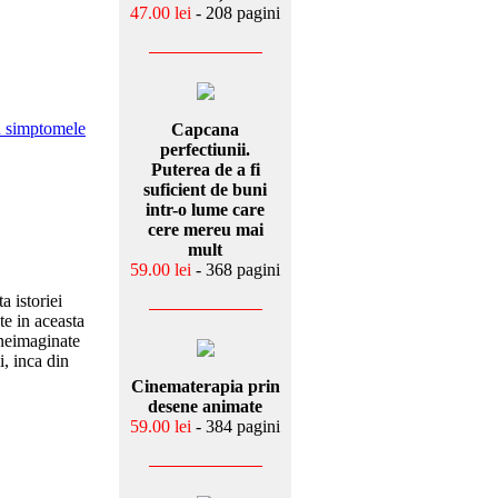
47.00 lei
- 208 pagini
in simptomele
Capcana
perfectiunii.
Puterea de a fi
suficient de buni
intr-o lume care
cere mereu mai
mult
59.00 lei
- 368 pagini
a istoriei
te in aceasta
 neimaginate
i, inca din
Cinematerapia prin
desene animate
59.00 lei
- 384 pagini