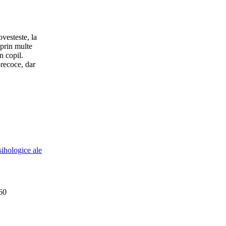
ovesteste, la
 prin multe
n copil.
precoce, dar
sihologice ale
160