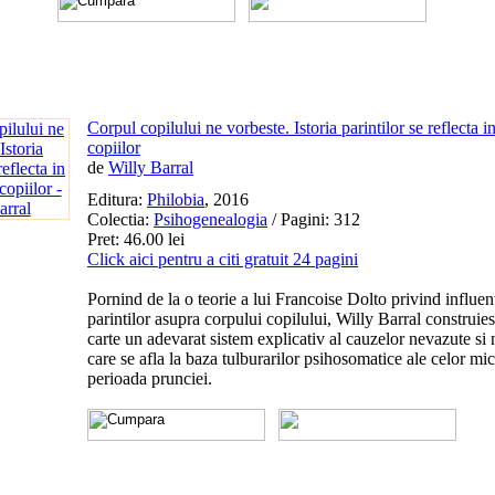
Corpul copilului ne vorbeste. Istoria parintilor se reflecta 
copiilor
de
Willy Barral
Editura:
Philobia
, 2016
Colectia:
Psihogenealogia
/ Pagini: 312
Pret: 46.00 lei
Click aici pentru a citi gratuit 24 pagini
Pornind de la o teorie a lui Francoise Dolto privind influent
parintilor asupra corpului copilului, Willy Barral construies
carte un adevarat sistem explicativ al cauzelor nevazute si
care se afla la baza tulburarilor psihosomatice ale celor mic
perioada prunciei.