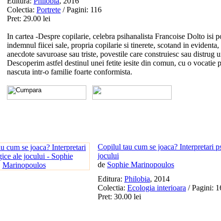
Editura:
Philobia
, 2016
Colectia:
Portrete
/ Pagini: 116
Pret: 29.00 lei
In cartea -Despre copilarie, celebra psihanalista Francoise Dolto isi p
indemnul fiicei sale, propria copilarie si tinerete, scotand in evidenta,
anecdote savuroase sau triste, povestile care construiesc sau distrug u
Descoperim astfel destinul unei fetite iesite din comun, cu o vocatie 
nascuta intr-o familie foarte conformista.
Copilul tau cum se joaca? Interpretari p
jocului
de
Sophie Marinopoulos
Editura:
Philobia
, 2014
Colectia:
Ecologia interioara
/ Pagini: 
Pret: 30.00 lei