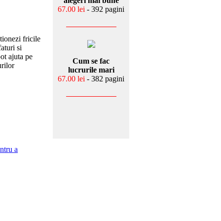
alegeri mai bune
67.00 lei
- 392 pagini
ionezi fricile
turi si
pot ajuta pe
Cum se fac
urilor
lucrurile mari
67.00 lei
- 382 pagini
entru a