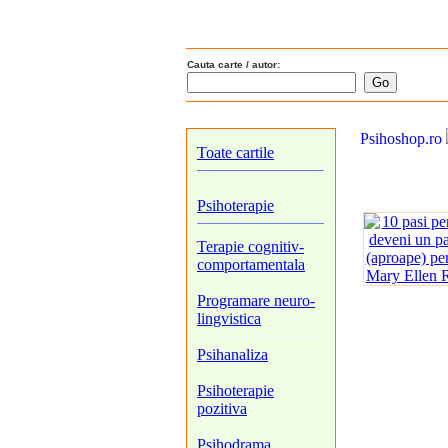
Cauta carte / autor:
Psihoshop.ro
Toate cartile
Psihoterapie
Terapie cognitiv-
comportamentala
Programare neuro-
lingvistica
Psihanaliza
Psihoterapie
pozitiva
Psihodrama