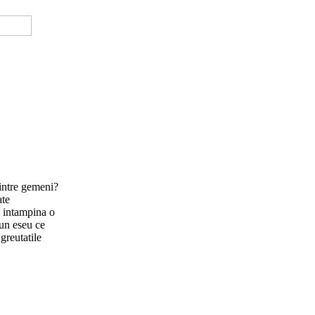
dintre gemeni?
ate
e intampina o
-un eseu ce
 greutatile