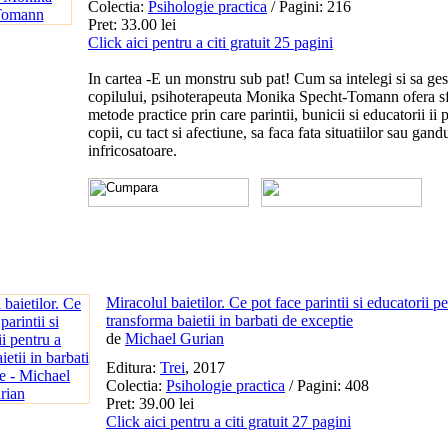
Colectia:
Psihologie practica
/ Pagini: 216
Pret: 33.00 lei
Click aici pentru a citi gratuit 25 pagini
In cartea -E un monstru sub pat! Cum sa intelegi si sa gest
copilului, psihoterapeuta Monika Specht-Tomann ofera sfa
metode practice prin care parintii, bunicii si educatorii ii 
copii, cu tact si afectiune, sa faca fata situatiilor sau gand
infricosatoare.
Miracolul baietilor. Ce pot face parintii si educatorii p
transforma baietii in barbati de exceptie
de
Michael Gurian
Editura:
Trei
, 2017
Colectia:
Psihologie practica
/ Pagini: 408
Pret: 39.00 lei
Click aici pentru a citi gratuit 27 pagini