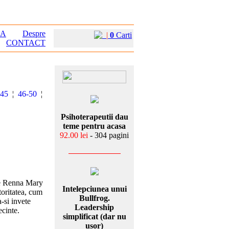
EA
Despre
|
0
Carti
CONTACT
-45
¦
46-50
¦
Psihoterapeutii dau
teme pentru acasa
92.00 lei
- 304 pagini
 de Renna Mary
Intelepciunea unui
utoritatea, cum
Bullfrog.
a-si invete
Leadership
cinte.
simplificat (dar nu
usor)