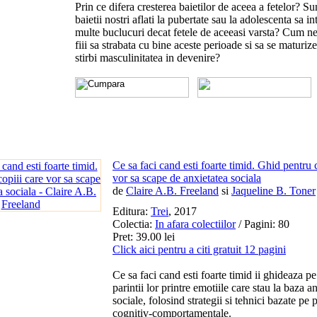
Prin ce difera cresterea baietilor de aceea a fetelor? Su
baietii nostri aflati la pubertate sau la adolescenta sa in
multe buclucuri decat fetele de aceeasi varsta? Cum n
fiii sa strabata cu bine aceste perioade si sa se maturize
stirbi masculinitatea in devenire?
Ce sa faci cand esti foarte timid. Ghid pentru 
vor sa scape de anxietatea sociala
de
Claire A.B. Freeland
si
Jaqueline B. Toner
Editura:
Trei
, 2017
Colectia:
In afara colectiilor
/ Pagini: 80
Pret: 39.00 lei
Click aici pentru a citi gratuit 12 pagini
Ce sa faci cand esti foarte timid ii ghideaza pe
parintii lor printre emotiile care stau la baza an
sociale, folosind strategii si tehnici bazate pe p
cognitiv-comportamentale.