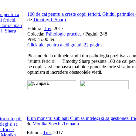
100 de cai pentru a creste copii fericiti. Ghidul parintilor
de
Timothy J. Sharp
Editura:
Trei
, 2017
Colectia:
Psihologie practica
/ Pagini: 248
Pret: 45.00 lei
Click aici pentru a citi gratuit 22 pagini
Plecand de la ultimele studii din psihologia pozitiva - cu
"stiinta fericirii" - Timothy Sharp prezinta 100 de cai pent
pe copil sa-si cunoasca mai bine punctele forte si sa infr
optimism si incredere obstacolele vietii.
E un monstru sub pat! Cum sa intelegi si sa gestionezi fric
de
Monika Specht-Tomann
Editura:
Trei
, 2017