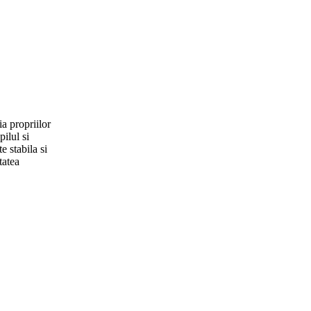
ia propriilor
ilul si
e stabila si
tatea