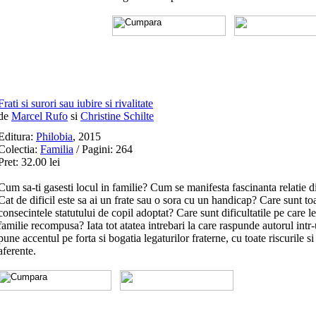
Frati si surori sau iubire si rivalitate
de
Marcel Rufo
si
Christine Schilte
Editura:
Philobia
, 2015
Colectia:
Familia
/ Pagini: 264
Pret: 32.00 lei
Cum sa-ti gasesti locul in familie? Cum se manifesta fascinanta relatie 
Cat de dificil este sa ai un frate sau o sora cu un handicap? Care sunt to
consecintele statutului de copil adoptat? Care sunt dificultatile pe care l
familie recompusa? Iata tot atatea intrebari la care raspunde autorul intr
pune accentul pe forta si bogatia legaturilor fraterne, cu toate riscurile si
aferente.