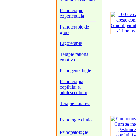
Psihoterapie
experientiala
Psihoterapie de
grup
Ergoterapie
Terapie rational-
emotiva
Psihogenealogie
Psihoterapia
copilului si
adolescentului
Terapie narativa
Psihologie clinica
Psihopatologie