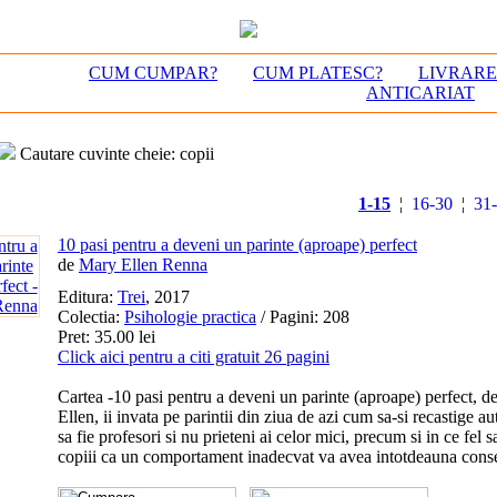
CUM CUMPAR?
CUM PLATESC?
LIVRAR
ANTICARIAT
Cautare cuvinte cheie: copii
1-15
¦
16-30
¦
31
10 pasi pentru a deveni un parinte (aproape) perfect
de
Mary Ellen Renna
Editura:
Trei
, 2017
Colectia:
Psihologie practica
/ Pagini: 208
Pret: 35.00 lei
Click aici pentru a citi gratuit 26 pagini
Cartea -10 pasi pentru a deveni un parinte (aproape) perfect,
Ellen, ii invata pe parintii din ziua de azi cum sa-si recastige a
sa fie profesori si nu prieteni ai celor mici, precum si in ce fel s
copiii ca un comportament inadecvat va avea intotdeauna conse