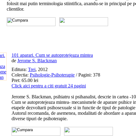
folosit mai putin terminologia stiintifica, axandu-se in principal pe p
clientilor.
101 aparari. Cum se autoprotejeaza mintea
de
Jerome S. Blackman
Editura:
Trei
, 2012
Colectia:
Psihologie-Psihoterapie
/ Pagini: 378
Pret: 65.00 lei
Click aici pentru a citi gratuit 24 pagini
Jerome S. Blackman, psihiatru si psihanalist, descrie in cartea -10
Cum se autoprotejeaza mintea- mecanismele de aparare psihice in
etapele dezvoltarii psihosexuale si in functie de tipul de patologie
Autorul recomanda, de asemenea, modalitati de abordare a aparar
diverse tipuri de psihoterapie.