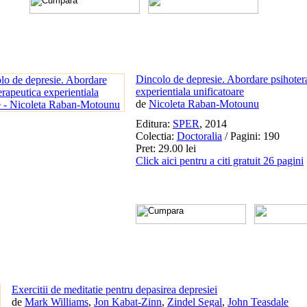
Dincolo de depresie. Abordare psihoter
experientiala unificatoare
de
Nicoleta Raban-Motounu
Editura:
SPER
, 2014
Colectia:
Doctoralia
/ Pagini: 190
Pret: 29.00 lei
Click aici pentru a citi gratuit 26 pagini
Exercitii de meditatie pentru depasirea depresiei
de
Mark Williams
,
Jon Kabat-Zinn
,
Zindel Segal
,
John Teasdale