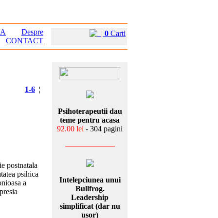
EA
Despre
|
0
Carti
CONTACT
1-6
¦
Psihoterapeutii dau
teme pentru acasa
92.00 lei
- 304 pagini
ie postnatala
tatea psihica
Intelepciunea unui
onioasa a
Bullfrog.
presia
Leadership
simplificat (dar nu
usor)