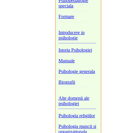
Psihopedagogie
speciala
Formare
Introducere in
psihologie
Istoria Psihologiei
Manuale
Psihologie generala
Biografii
Alte domenii ale
psihologiei
Psihologia religiilor
Psihologia muncii si
organizationala