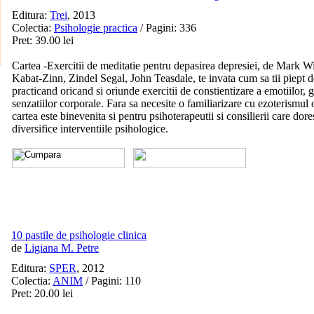
Editura:
Trei
, 2013
Colectia:
Psihologie practica
/ Pagini: 336
Pret: 39.00 lei
Cartea -Exercitii de meditatie pentru depasirea depresiei, de Mark W
Kabat-Zinn, Zindel Segal, John Teasdale, te invata cum sa tii piept d
practicand oricand si oriunde exercitii de constientizare a emotiilor, g
senzatiilor corporale. Fara sa necesite o familiarizare cu ezoterismul o
cartea este binevenita si pentru psihoterapeutii si consilierii care dore
diversifice interventiile psihologice.
10 pastile de psihologie clinica
de
Ligiana M. Petre
Editura:
SPER
, 2012
Colectia:
ANIM
/ Pagini: 110
Pret: 20.00 lei