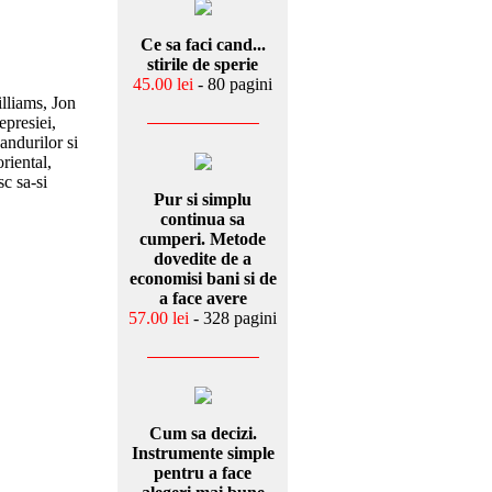
Ce sa faci cand...
stirile de sperie
45.00 lei
- 80 pagini
illiams, Jon
epresiei,
andurilor si
riental,
sc sa-si
Pur si simplu
continua sa
cumperi. Metode
dovedite de a
economisi bani si de
a face avere
57.00 lei
- 328 pagini
Cum sa decizi.
Instrumente simple
pentru a face