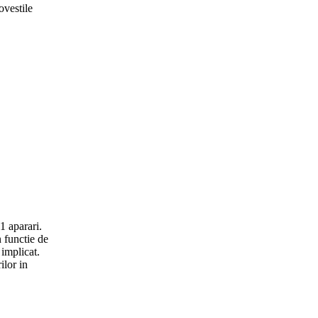
ovestile
1 aparari.
 functie de
 implicat.
ilor in