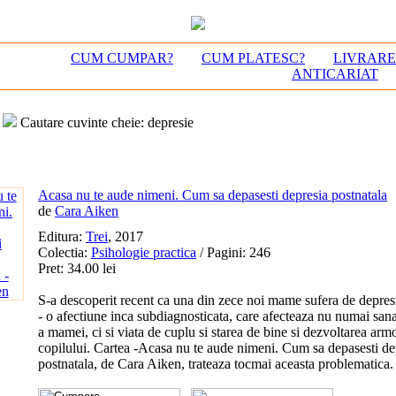
CUM CUMPAR?
CUM PLATESC?
LIVRAR
ANTICARIAT
Cautare cuvinte cheie: depresie
Acasa nu te aude nimeni. Cum sa depasesti depresia postnatala
de
Cara Aiken
Editura:
Trei
, 2017
Colectia:
Psihologie practica
/ Pagini: 246
Pret: 34.00 lei
S-a descoperit recent ca una din zece noi mame sufera de depres
- o afectiune inca subdiagnosticata, care afecteaza nu numai sana
a mamei, ci si viata de cuplu si starea de bine si dezvoltarea arm
copilului. Cartea -Acasa nu te aude nimeni. Cum sa depasesti de
postnatala, de Cara Aiken, trateaza tocmai aceasta problematica.