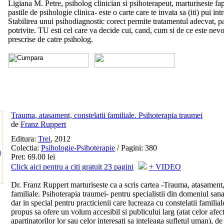
Ligiana M. Petre, psiholog clinician si psihoterapeut, marturiseste fa
pastile de psihologie clinica- este o carte care te invata sa (iti) pui intr
Stabilirea unui psihodiagnostic corect permite tratamentul adecvat, pa
potrivite. TU esti cel care va decide cui, cand, cum si de ce este nevo
prescrise de catre psiholog.
Trauma, atasament, constelatii familiale. Psihoterapia traumei
de
Franz Ruppert
Editura:
Trei
, 2012
Colectia:
Psihologie-Psihoterapie
/ Pagini: 380
Pret: 69.00 lei
Click aici pentru a citi gratuit 23 pagini
+ VIDEO
Dr. Franz Ruppert marturiseste ca a scris cartea -Trauma, atasament,
familiale. Psihoterapia traumei- pentru specialistii din domeniul sanat
dar in special pentru practicienii care lucreaza cu constelatii familial
propus sa ofere un volum accesibil si publicului larg (atat celor afecta
apartinatorilor lor sau celor interesati sa inteleaga sufletul uman), de