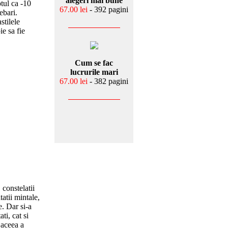
alegeri mai bune
ptul ca -10
67.00 lei
- 392 pagini
ebari.
stilele
ie sa fie
Cum se fac
lucrurile mari
67.00 lei
- 382 pagini
 constelatii
atii mintale,
e. Dar si-a
ti, cat si
 aceea a