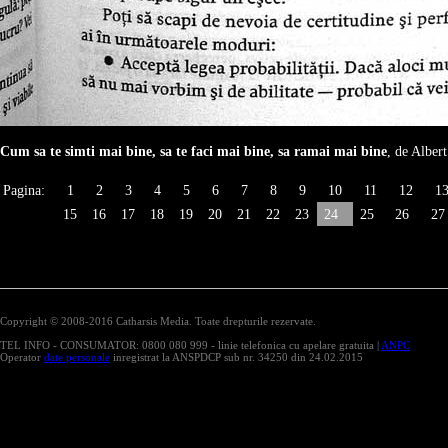
Cum sa te simti mai bine, sa te faci mai bine, sa ramai mai bine
, de Albert
Pagina:
1
2
3
4
5
6
7
8
9
10
11
12
1
15
16
17
18
19
20
21
22
23
24
25
26
27
Copyright © 2008-2016 Catharsis Media. Toate drepturile rezervate.
TEL INFO - CONSUMATOR: 0800 080 999 - linie telefonica cu apelare gratuita |
ANPC
Operator
date personale
inregistrat la ANSPDCP sub nr. 34250 din 24.02.2015