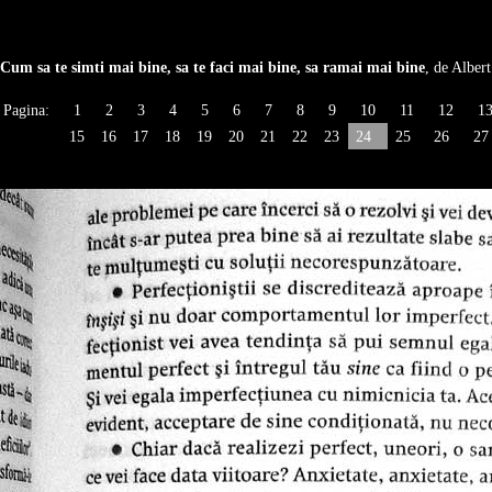
Cum sa te simti mai bine, sa te faci mai bine, sa ramai mai bine
, de Albert
Pagina:
1
2
3
4
5
6
7
8
9
10
11
12
1
15
16
17
18
19
20
21
22
23
24
25
26
27