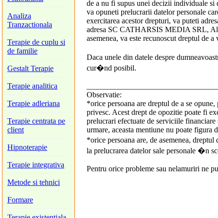
de a nu fi supus unei decizii individuale si 
va opuneti prelucrarii datelor personale care
Analiza
exercitarea acestor drepturi, va puteti adre
Tranzactionala
adresa SC CATHARSIS MEDIA SRL, Aleea Mo
asemenea, va este recunoscut dreptul de a va
Terapie de cuplu si
de familie
Daca unele din datele despre dumneavoastr
cur�nd posibil.
Gestalt Terapie
Terapie analitica
_________________________________
Observatie:
Terapie adleriana
*orice persoana are dreptul de a se opune, 
privesc. Acest drept de opozitie poate fi ex
Terapie centrata pe
prelucrari efectuate de serviciile financiare s
client
urmare, aceasta mentiune nu poate figura da
*orice persoana are, de asemenea, dreptul d
Hipnoterapie
la prelucrarea datelor sale personale �n sc
Terapie integrativa
Pentru orice probleme sau nelamuriri ne pu
Metode si tehnici
Formare
Terapie existentiala