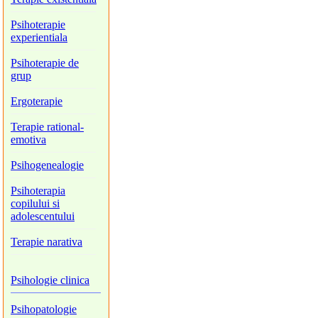
Psihoterapie
experientiala
Psihoterapie de
grup
Ergoterapie
Terapie rational-
emotiva
Psihogenealogie
Psihoterapia
copilului si
adolescentului
Terapie narativa
Psihologie clinica
Psihopatologie