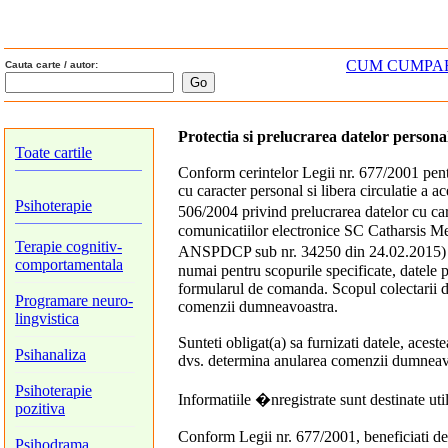
CUM CUMPA
Cauta carte / autor:
Protectia si prelucrarea datelor persona
Toate cartile
Conform cerintelor Legii nr. 677/2001 pentr
cu caracter personal si libera circulatie a ac
Psihoterapie
506/2004 privind prelucrarea datelor cu cara
comunicatiilor electronice SC Catharsis Me
Terapie cognitiv-
ANSPDCP sub nr. 34250 din 24.02.2015) are
comportamentala
numai pentru scopurile specificate, datele 
formularul de comanda. Scopul colectarii da
Programare neuro-
comenzii dumneavoastra.
lingvistica
Sunteti obligat(a) sa furnizati datele, acest
Psihanaliza
dvs. determina anularea comenzii dumneav
Psihoterapie
Informatiile �nregistrate sunt destinate util
pozitiva
Conform Legii nr. 677/2001, beneficiati de 
Psihodrama