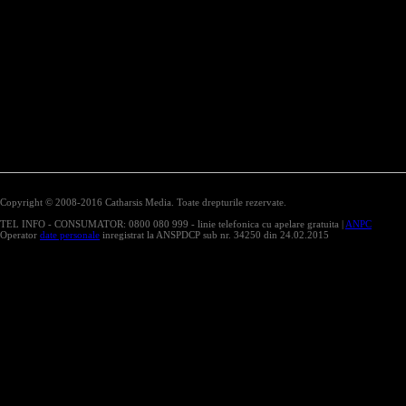
Copyright © 2008-2016 Catharsis Media. Toate drepturile rezervate.
TEL INFO - CONSUMATOR: 0800 080 999 - linie telefonica cu apelare gratuita |
ANPC
Operator
date personale
inregistrat la ANSPDCP sub nr. 34250 din 24.02.2015