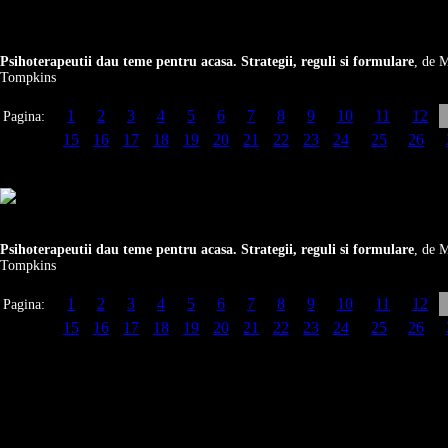
Psihoterapeutii dau teme pentru acasa. Strategii, reguli si formulare
, de 
Tompkins
1
2
3
4
5
6
7
8
9
10
11
12
Pagina:
15
16
17
18
19
20
21
22
23
24
25
26
Psihoterapeutii dau teme pentru acasa. Strategii, reguli si formulare
, de 
Tompkins
1
2
3
4
5
6
7
8
9
10
11
12
Pagina:
15
16
17
18
19
20
21
22
23
24
25
26