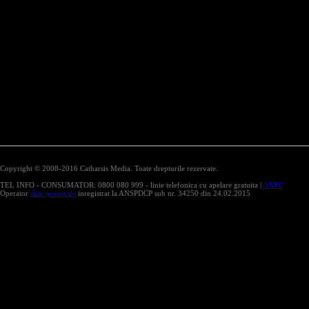
Copyright © 2008-2016 Catharsis Media. Toate drepturile rezervate.
TEL INFO - CONSUMATOR: 0800 080 999 - linie telefonica cu apelare gratuita |
ANPC
Operator
date personale
inregistrat la ANSPDCP sub nr. 34250 din 24.02.2015