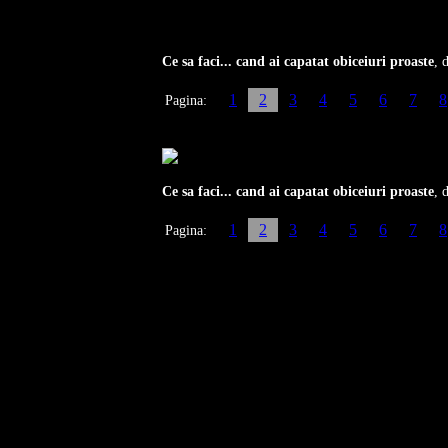
Ce sa faci... cand ai capatat obiceiuri proaste
, 
1
2
3
4
5
6
7
8
Pagina:
Ce sa faci... cand ai capatat obiceiuri proaste
, 
1
2
3
4
5
6
7
8
Pagina: