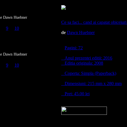
de Dawn Huebner
Ce sa faci... cand ai capatat obiceiuri
9
10
de
Dawn Huebner
Pagini: 72
de Dawn Huebner
Anul prezentei editii: 2016
Editia originala: 2008
9
10
Coperta: Simpla (Paperback)
Dimensiuni: 215 mm x 280 mm
Pret: 45.00 lei