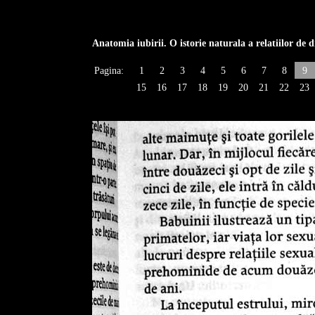
Anatomia iubirii. O istorie naturala a relatiilor de d
Pagina:
1
2
3
4
5
6
7
8
9
15
16
17
18
19
20
21
22
23