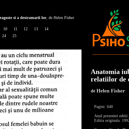
ragoste si a destramarii lor
, de Helen Fisher
10
11
12
13
14
24
25
Anatomia iubi
relatiilor de
Helen Fisher
de
Pagini: 640
Anul prezentei editii
Editia originala: 199