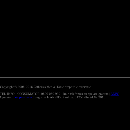
Copyright © 2008-2016 Catharsis Media. Toate drepturile rezervate.
TEL INFO - CONSUMATOR: 0800 080 999 - linie telefonica cu apelare gratuita |
ANPC
Operator
date personale
inregistrat la ANSPDCP sub nr. 34250 din 24.02.2015