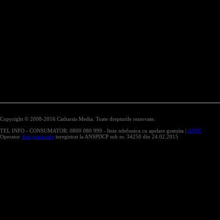
Copyright © 2008-2016 Catharsis Media. Toate drepturile rezervate.
TEL INFO - CONSUMATOR: 0800 080 999 - linie telefonica cu apelare gratuita |
ANPC
Operator
date personale
inregistrat la ANSPDCP sub nr. 34250 din 24.02.2015