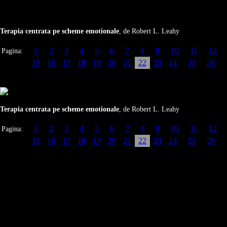
Terapia centrata pe scheme emotionale
, de Robert L. Leahy
1
2
3
4
5
6
7
8
9
10
11
12
Pagina:
15
16
17
18
19
20
21
22
23
24
25
26
Terapia centrata pe scheme emotionale
, de Robert L. Leahy
1
2
3
4
5
6
7
8
9
10
11
12
Pagina:
15
16
17
18
19
20
21
22
23
24
25
26