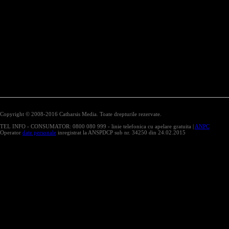
Copyright © 2008-2016 Catharsis Media. Toate drepturile rezervate.
TEL INFO - CONSUMATOR: 0800 080 999 - linie telefonica cu apelare gratuita |
ANPC
Operator
date personale
inregistrat la ANSPDCP sub nr. 34250 din 24.02.2015