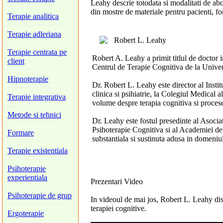
Leahy descrie totodata si modalitati de abo
din mostre de materiale pentru pacienti, for
Terapie analitica
Terapie adleriana
Robert L. Leahy
Terapie centrata pe
Robert A. Leahy a primit titlul de doctor i
client
Centrul de Terapie Cognitiva de la Univer
Hipnoterapie
Dr. Robert L. Leahy este director al Inst
clinica si psihiatrie, la Colegiul Medical 
Terapie integrativa
volume despre terapia cognitiva si proces
Metode si tehnici
Dr. Leahy este fostul presedinte al Asocia
Psihoterapie Cognitiva si al Academiei de
Formare
substantiala si sustinuta adusa in domeniul
Terapie existentiala
Psihoterapie
experientiala
Prezentari Video
Psihoterapie de grup
In videoul de mai jos, Robert L. Leahy dis
terapiei cognitive.
Ergoterapie