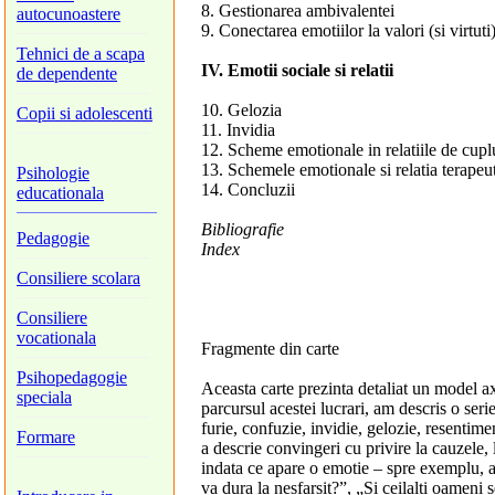
8. Gestionarea ambivalentei
autocunoastere
9. Conectarea emotiilor la valori (si virtuti
Tehnici de a scapa
IV. Emotii sociale si relatii
de dependente
10. Gelozia
Copii si adolescenti
11. Invidia
12. Scheme emotionale in relatiile de cupl
13. Schemele emotionale si relatia terapeu
Psihologie
14. Concluzii
educationala
Bibliografie
Pedagogie
Index
Consiliere scolara
Consiliere
vocationala
Fragmente din carte
Psihopedagogie
Aceasta carte prezinta detaliat un model axa
speciala
parcursul acestei lucrari, am descris o seri
furie, confuzie, invidie, gelozie, resenti
Formare
a descrie convingeri cu privire la cauzele, 
indata ce apare o emotie – spre exemplu, a
va dura la nesfarsit?”, „Si ceilalti oameni