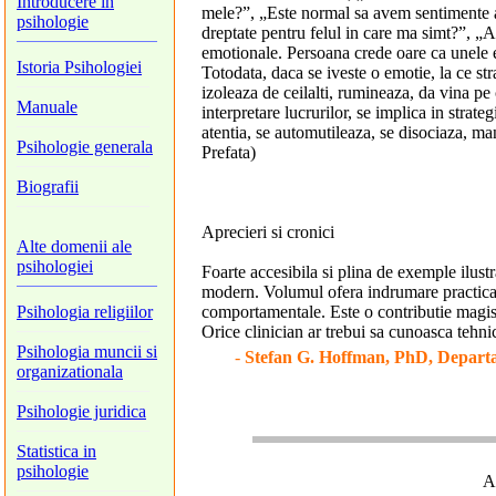
Introducere in
mele?”, „Este normal sa avem sentimente a
psihologie
dreptate pentru felul in care ma simt?”, „Au
emotionale. Persoana crede oare ca unele em
Istoria Psihologiei
Totodata, daca se iveste o emotie, la ce st
izoleaza de ceilalti, rumineaza, da vina p
Manuale
interpretare lucrurilor, se implica in strat
atentia, se automutileaza, se disociaza, m
Psihologie generala
Prefata)
Biografii
Aprecieri si cronici
Alte domenii ale
psihologiei
Foarte accesibila si plina de exemple ilustr
modern. Volumul ofera indrumare practica 
Psihologia religiilor
comportamentale. Este o contributie magist
Orice clinician ar trebui sa cunoasca tehnic
Psihologia muncii si
-
Stefan G. Hoffman, PhD, Departa
organizationala
Psihologie juridica
Statistica in
psihologie
Al