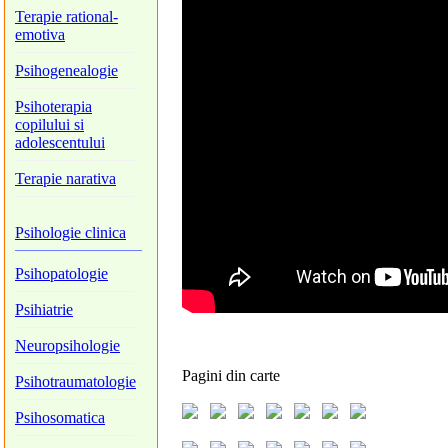
Terapie rational-
emotiva
Psihogenealogie
Psihoterapia
copilului si
adolescentului
Terapie narativa
Psihologie clinica
Psihopatologie
Psihiatrie
Neuropsihologie
Pagini
din carte
Psihotraumatologie
Psihosomatica