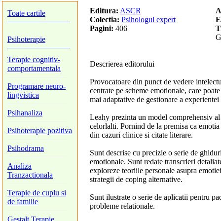
Editura:
ASCR
A
Toate cartile
Colectia:
Psihologul expert
E
Pagini:
406
T
G
Psihoterapie
Terapie cognitiv-
Descrierea editorului
comportamentala
Provocatoare din punct de vedere intelectua
Programare neuro-
centrate pe scheme emotionale, care poate 
lingvistica
mai adaptative de gestionare a experientei 
Psihanaliza
Leahy prezinta un model comprehensiv al mo
celorlalti. Pornind de la premisa ca emotia 
Psihoterapie pozitiva
din cazuri clinice si citate literare.
Psihodrama
Sunt descrise cu precizie o serie de ghidu
emotionale. Sunt redate transcrieri detaliate
Analiza
exploreze teoriile personale asupra emotiei,
Tranzactionala
strategii de coping alternative.
Terapie de cuplu si
Sunt ilustrate o serie de aplicatii pentru pa
de familie
probleme relationale.
Gestalt Terapie