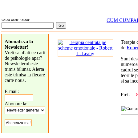
CUM CUMPA
Cauta carte / autor:
Abonati-va la
Terapia 
Newsletter!
de
Rober
Vreti sa aflati ce carti
de psihologie apar?
Sunt desc
Newsletterul este
numeroas
trimis bilunar. Alerta
cadrul se
este trimisa la fiecare
teoriile 
carte noua.
si sa inc
E-mail:
Pret:
Abonare la: