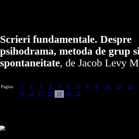
Scrieri fundamentale. Despre
psihodrama, metoda de grup s
spontaneitate
, de Jacob Levy 
1
2
3
4
5
6
7
8
9
10
11
12
Pagina:
15
16
17
18
19
20
21