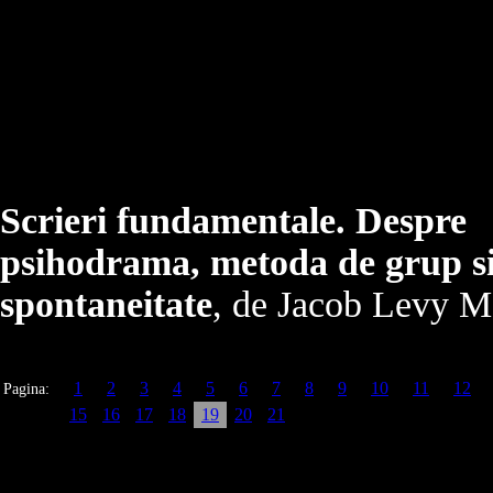
Scrieri fundamentale. Despre
psihodrama, metoda de grup s
spontaneitate
, de Jacob Levy 
1
2
3
4
5
6
7
8
9
10
11
12
Pagina:
15
16
17
18
19
20
21