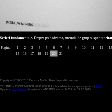
Scrieri fundamentale. Despre psihodrama, metoda de grup si spontaneita
Pagina:
1
2
3
4
5
6
7
8
9
10
11
12
1
15
16
17
18
19
20
21
Copyright © 2008-2016 Catharsis Media. Toate drepturile rezervate.
TEL INFO - CONSUMATOR: 0800 080 999 - linie telefonica cu apelare gratuita |
ANPC
Operator
date personale
inregistrat la ANSPDCP sub nr. 34250 din 24.02.2015