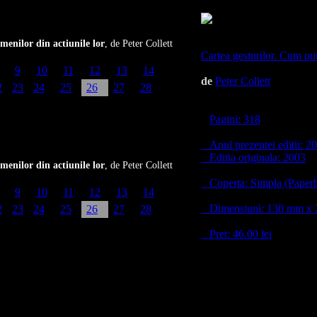
menilor din actiunile lor
, de Peter Collett
Cartea gesturilor. Cum put
9
10
11
12
13
14
de
Peter Collett
2
23
24
25
26
27
28
Pagini: 318
Anul prezentei editii: 2
Editia originala: 2003
menilor din actiunile lor
, de Peter Collett
Coperta: Simpla (Paper
9
10
11
12
13
14
Dimensiuni: 130 mm x
2
23
24
25
26
27
28
Pret: 46.00 lei
Stoc Epuizat