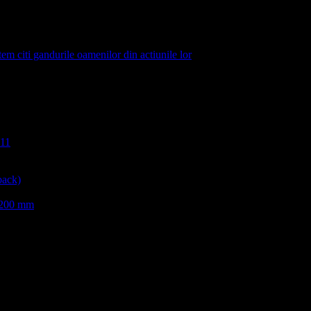
em citi gandurile oamenilor din actiunile lor
011
back)
 200 mm