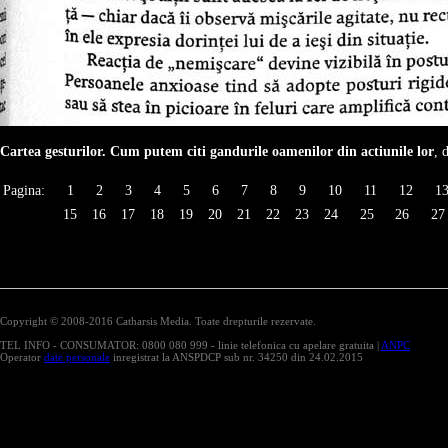
Cartea gesturilor. Cum putem citi gandurile oamenilor din actiunile lor
, 
Pagina:
1
2
3
4
5
6
7
8
9
10
11
12
1
15
16
17
18
19
20
21
22
23
24
25
26
27
Copyright © 2008-2016 Catharsis Media. Toate drepturile rezervate.
TEL INFO - CONSUMATOR: 0800 080 999 - linie telefonica cu apelare gratuita |
ANPC
Operator
date personale
inregistrat la ANSPDCP sub nr. 34250 din 24.02.2015