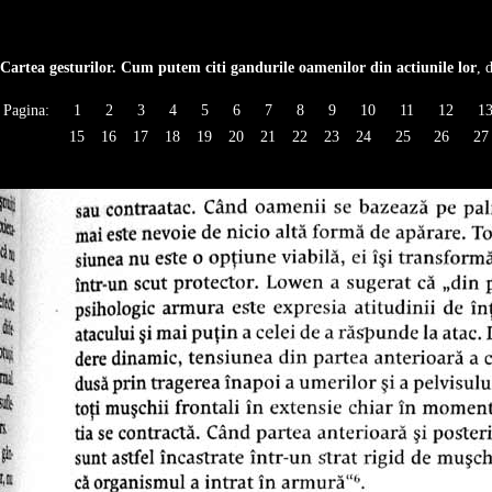
Cartea gesturilor. Cum putem citi gandurile oamenilor din actiunile lor
, 
Pagina:
1
2
3
4
5
6
7
8
9
10
11
12
1
15
16
17
18
19
20
21
22
23
24
25
26
27